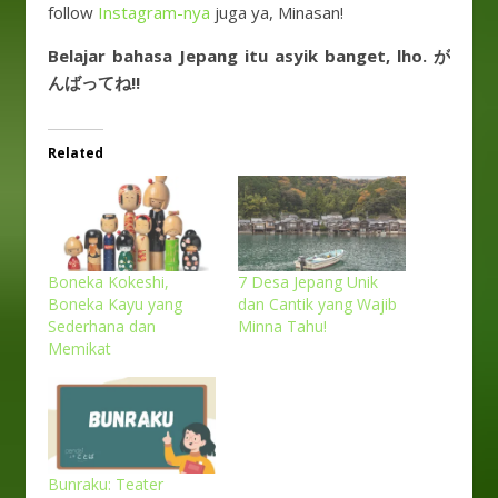
follow
Instagram-nya
juga ya, Minasan!
Belajar bahasa Jepang itu asyik banget, lho. が
んばってね!!
Related
Boneka Kokeshi,
7 Desa Jepang Unik
Boneka Kayu yang
dan Cantik yang Wajib
Sederhana dan
Minna Tahu!
Memikat
Bunraku: Teater