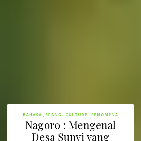
,
,
BAHASA JEPANG
CULTURE
FENOMENA
Nagoro : Mengenal
Desa Sunyi yang