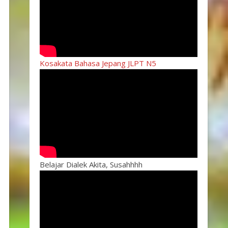
Kosakata Bahasa Jepang JLPT N5
Belajar Dialek Akita, Susahhhh