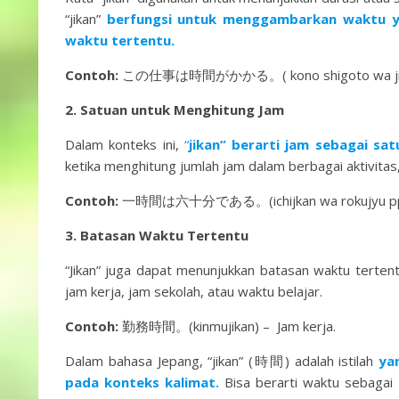
“jikan”
berfungsi untuk menggambarkan waktu y
waktu tertentu.
Contoh:
この仕事は時間がかかる。( kono shigoto wa jikan ga
2. Satuan untuk Menghitung Jam
Dalam konteks ini,
“
jikan” berarti jam sebagai sa
ketika menghitung jumlah jam dalam berbagai aktivitas, 
Contoh:
一時間は六十分である。(ichijkan wa rokujyu ppun d
3. Batasan Waktu Tertentu
“Jikan” juga dapat menunjukkan batasan waktu tertentu
jam kerja, jam sekolah, atau waktu belajar.
Contoh:
勤務時間。(kinmujikan) – Jam kerja.
Dalam bahasa Jepang, “jikan” (時間) adalah istilah
yan
pada konteks kalimat.
Bisa berarti waktu sebagai 