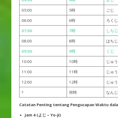
05:00
5時
ごじ
06:00
6時
ろくじ
07:00
7時
しちじ
08:00
8時
はちじ
09:00
9時
くじ
10:00
10時
じゅう
11:00
11時
じゅう
12:00
12時
じゅう
?
何時
なんじ
Catatan Penting tentang Pengucapan Waktu dal
Jam 4 (よじ – Yo-ji)