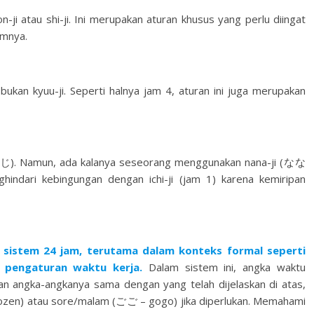
ji atau shi-ji. Ini merupakan aturan khusus yang perlu diingat
umnya.
kan kyuu-ji. Seperti halnya jam 4, aturan ini juga merupakan
しちじ). Namun, ada kalanya seseorang menggunakan nana-ji (なな
ndari kebingungan dengan ichi-ji (jam 1) karena kemiripan
 sistem 24 jam, terutama dalam konteks formal seperti
n pengaturan waktu kerja.
Dalam sistem ini, angka waktu
n angka-angkanya sama dengan yang telah dijelaskan di atas,
en) atau sore/malam (ごご – gogo) jika diperlukan. Memahami