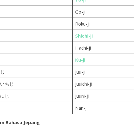
Go-ji
Roku-ji
Shichi-ji
Hachi-ji
Ku-ji
じ
Juu-ji
いちじ
Juuichi-ji
にじ
Juuni-ji
Nan-ji
am Bahasa Jepang