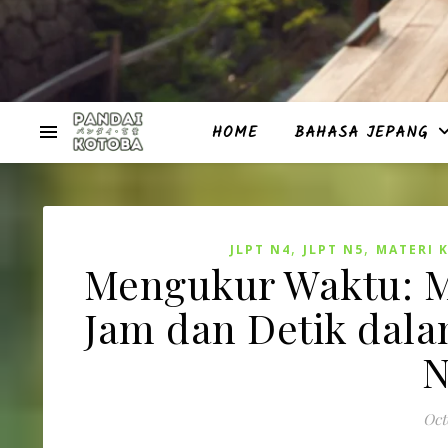
HOME
BAHASA JEPANG
,
,
JLPT N4
JLPT N5
MATERI 
Mengukur Waktu: 
Jam dan Detik dal
N
Oct