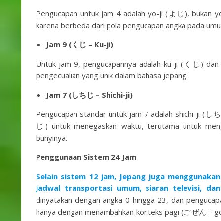
Pengucapan untuk jam 4 adalah yo-ji (よじ), bukan yon-
karena berbeda dari pola pengucapan angka pada um
Jam 9 (くじ – Ku-ji)
Untuk jam 9, pengucapannya adalah ku-ji (くじ) dan bu
pengecualian yang unik dalam bahasa Jepang.
Jam 7 (しちじ – Shichi-ji)
Pengucapan standar untuk jam 7 adalah shichi-ji (
じ) untuk menegaskan waktu, terutama untuk menghi
bunyinya.
Penggunaan Sistem 24 Jam
Selain sistem 12 jam, Jepang juga menggunakan
jadwal transportasi umum, siaran televisi, da
dinyatakan dengan angka 0 hingga 23, dan pengucapa
hanya dengan menambahkan konteks pagi (ごぜん – goz