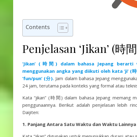
Contents
Penjelasan ‘Jikan’ (時間
‘Jikan’ (時間) dalam bahasa Jepang berarti 
menggunakan angka yang diikuti oleh kata ‘ji’ (
‘fun/pun’ (分).
Jam dalam bahasa Jepang menggunaka
24 jam, terutama pada konteks yang formal atau teknis
Kata “jikan” (時間) dalam bahasa Jepang memang mem
penggunaannya. Berikut adalah penjelasan lebih ri
Daijiten:
1. Panjang Antara Satu Waktu dan Waktu Lainnya
Kata “jikan” digunakan untuk menunjukkan durasi atau s