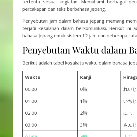
tertentu sesuai kegiatan. Memahami berbagai p
percakapan dan teks berbahasa Jepang.
Penyebutan jam dalam bahasa Jepang memang memilik
terjadi kesalahan dalam berkomunikasi. Berikut ini 
bahasa Jepang untuk sistem 12 jam dan beberapa cata
Penyebutan Waktu dalam Bah
Berikut adalah tabel kosakata waktu dalam bahasa Jep
Waktu
Kanji
Hirag
00:00
0時
れいじ
01:00
1時
いちじ
02:00
2時
にじ
03:00
3時
さんじ
04:00
4時
よじ