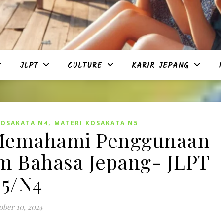
JLPT
CULTURE
KARIR JEPANG
,
KOSAKATA N4
MATERI KOSAKATA N5
Memahami Penggunaan
am Bahasa Jepang- JLPT
5/N4
ober 10, 2024