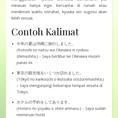
minasan hanya ingin bersantai di rumah atau
menikmati waktu istirahat, kyuuka wo sugosu akan
lebih sesuai.
Contoh Kalimat
今年の夏は沖縄に旅行しました。
(Kotoshi no natsu wa Okinawa ni ryokou
shimashita.) – Saya berlibur ke Okinawa musim
panas ini.
東京の観光地をいくつか訪れました。
(Tōkyō no kankouchi o ikutsuka otozuremashita.)
– Saya mengunjungi beberapa tempat wisata di
Tokyo.
ホテルの予約をしてあります。
(Hoteru no yoyaku o shite arimasu.) – Saya sudah
memesan hotel.