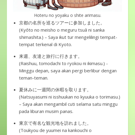
Hoteru no yoyaku o shite arimasu.
京都の名所を巡るツアーに参加しました。
(Kyōto no meisho o meguru tsuā ni sanka
shimashita.) – Saya ikut tur mengelilingi tempat-
tempat terkenal di Kyoto.
来週、友達と旅行に行きます。
(Raishuu, tomodachi to ryokou ni ikimasu.) -
Minggu depan, saya akan pergi berlibur dengan
teman-teman.
夏休みに一週間の休暇を取ります。
(Natsuyasumi ni isshuukan no kyuuka o torimasu.)
– Saya akan mengambil cuti selama satu minggu
pada liburan musim panas.
東京で有名な観光地を訪れました。
(Toukyou de yuumei na kankouchi o