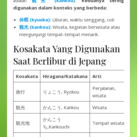
adalah
観光 (kankou).
Keduanya sering
digunakan dalam konteks yang berbeda:
休暇 (kyuuka):
Liburan, waktu senggang, cuti
観光 (kankou)
:
Wisata, kegiatan berwisata atau
mengunjungi tempat-tempat menarik.
Kosakata Yang Digunakan
Saat Berlibur di Jepang
Kosakata
Hiragana/Katakana
Arti
Perjalanan,
旅行
りょこう, Ryokou
wisata
観光
かんこう, Kankou
Wisata
かんこう
観光地
Tempat wisata
ち,Kankouchi