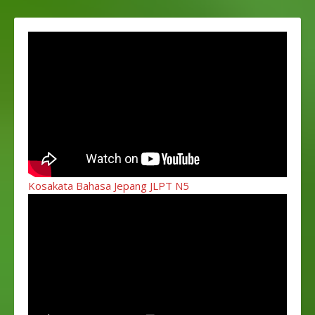
Kosakata Bahasa Jepang JLPT N5