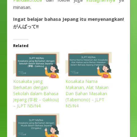
minasan.
Ingat belajar bahasa Jepang itu menyenangkan!
がんばって!!
Related
Kosakata yang
Kosakata Nama
Berkaitan dengan
Makanan, Alat Makan
Sekolah dalam Bahasa
Dan Bahan Masakan
Jepang (学校 – Gakkou)
(Tabemono) – JLPT
– JLPT N5/N4
N5/N4