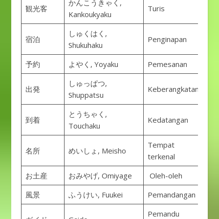
かんこうきゃく,
観光客
Turis
Kankoukyaku
しゅくはく,
宿泊
Penginapan
Shukuhaku
予約
よやく, Yoyaku
Pemesanan
しゅっぱつ,
出発
Keberangkatan
Shuppatsu
とうちゃく,
到着
Kedatangan
Touchaku
Tempat
名所
めいしょ, Meisho
terkenal
お土産
おみやげ, Omiyage
Oleh-oleh
風景
ふうけい, Fuukei
Pemandangan
Pemandu