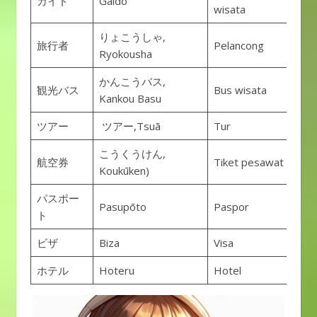
ガイド
Gaido
wisata
りょこうしゃ,
旅行者
Pelancong
Ryokousha
かんこうバス,
観光バス
Bus wisata
Kankou Basu
ツアー
ツアー,Tsuā
Tur
こうくうけん,
航空券
Tiket pesawat
Koukūken)
パスポー
Pasupōto
Paspor
ト
ビザ
Biza
Visa
ホテル
Hoteru
Hotel