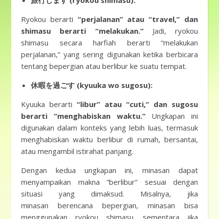
旅行します (ryokou shimasu):
Ryokou berarti
“perjalanan” atau “travel,” dan
shimasu berarti “melakukan.”
Jadi, ryokou
shimasu secara harfiah berarti “melakukan
perjalanan,” yang sering digunakan ketika berbicara
tentang bepergian atau berlibur ke suatu tempat.
休暇を過ごす (kyuuka wo sugosu):
Kyuuka berarti
“libur” atau “cuti,” dan sugosu
berarti “menghabiskan waktu.”
Ungkapan ini
digunakan dalam konteks yang lebih luas, termasuk
menghabiskan waktu berlibur di rumah, bersantai,
atau mengambil istirahat panjang.
Dengan kedua ungkapan ini, minasan dapat
menyampaikan makna “berlibur” sesuai dengan
situasi yang dimaksud. Misalnya, jika
minasan berencana bepergian, minasan bisa
menggunakan ryokou shimasu, sementara jika