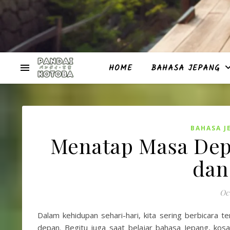
HOME
BAHASA JEPANG
BAHASA J
Menatap Masa Dep
dan
Oct
Dalam kehidupan sehari-hari, kita sering berbicara t
depan. Begitu juga saat belajar bahasa Jepang, ko