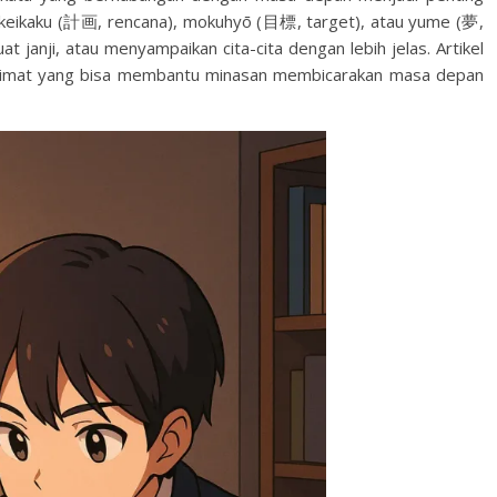
i keikaku (計画, rencana), mokuhyō (目標, target), atau yume (夢,
 janji, atau menyampaikan cita-cita dengan lebih jelas. Artikel
alimat yang bisa membantu minasan membicarakan masa depan