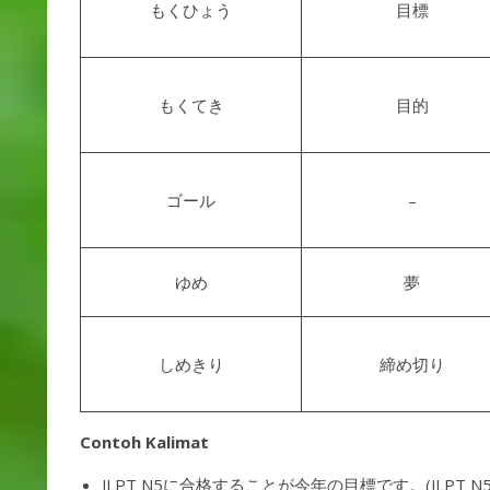
もくひょう
目標
もくてき
目的
ゴール
–
ゆめ
夢
しめきり
締め切り
Contoh Kalimat
JLPT N5に合格することが今年の目標です。(JLPT N5 ni gōkaku