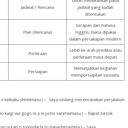
Lebih menekankan pada
Jadwal / Rencana
jadwal yang sudah
ditentukan.
Serapan dari bahasa
Plan (Rencana)
Inggris, biasa dipakai
dalam percakapan modern.
Lebih ke arah prediksi atau
Perkiraan
perkiraan masa depan.
Menunjukkan kegiatan
Persiapan
mempersiapkan sesuatu.
u shiteimasu.) – Saya sedang merencanakan perjalanan
ogo ni-ji ni yotei sareteimasu.) – Rapat besok
o tomodachi to hanashimashita.) – Saya