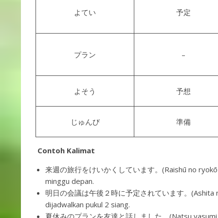
よてい
予定
プラン
–
よそう
予想
じゅんび
準備
Contoh Kalimat
来週の旅行をけいかくしています。(Raishū no ryokō o keikak
minggu depan.
明日の会議は午後２時に予定されています。(Ashita no kaigi wa g
dijadwalkan pukul 2 siang.
夏休みのプランを友達と話しました。(Natsu yasumi no puran 