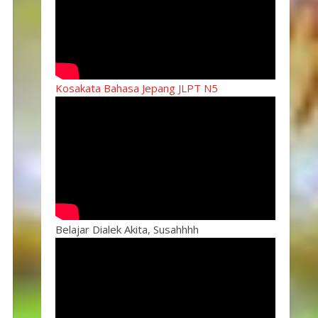
Kosakata Bahasa Jepang JLPT N5
Belajar Dialek Akita, Susahhhh