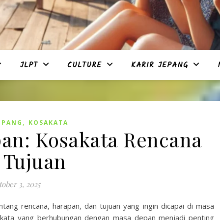
JLPT
CULTURE
KARIR JEPANG
,
EPANG
KOSAKATA
an: Kosakata Rencana
 Tujuan
ober 3, 2025
entang rencana, harapan, dan tujuan yang ingin dicapai di masa
sakata yang berhubungan dengan masa depan menjadi penting