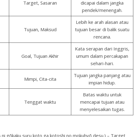
Target, Sasaran
dicapai dalam jangka
pendek/menengah.
Lebih ke arah alasan atau
Tujuan, Maksud
tujuan besar di balik suatu
rencana.
Kata serapan dari Inggris,
Goal, Tujuan Akhir
umum dalam percakapan
sehari-hari.
Tujuan jangka panjang atau
Mimpi, Cita-cita
impian hidup.
Batas waktu untuk
Tenggat waktu
mencapai tujuan atau
menyelesaikan tugas.
 suru koto ga kotoshi no mokuhyō desu.) – Target