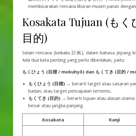
membicarakan rencana liburan musim panas dengan
Kosakata Tujuan (
目的)
Selain rencana (keikaku 計画), dalam bahasa Jepang kit
Ada dua kata penting yang perlu dibedakan, yaitu:
もくひょう (目標 / mokuhyō) dan もくてき (目的 / mok
もくひょう (目標)
→ berarti target atau sasaran yang
badan, atau target pencapaian tertentu.
もくてき (目的)
→ berarti tujuan atau alasan utama m
besar atau jangka panjang.
Kosakata
Kanji