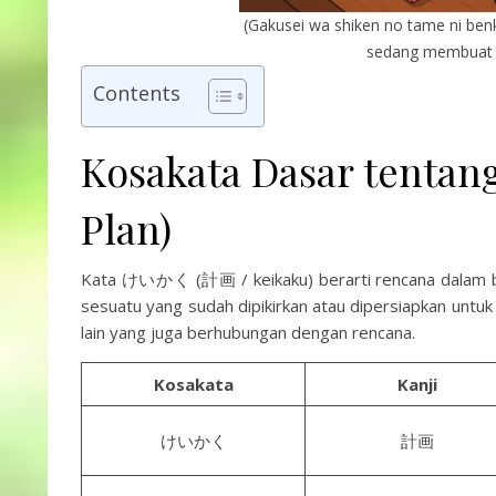
(Gakusei wa shiken no tame ni ben
sedang membuat re
Contents
Kosakata Dasar tent
Plan)
Kata けいかく (計画 / keikaku) berarti rencana dalam ba
sesuatu yang sudah dipikirkan atau dipersiapkan untuk
lain yang juga berhubungan dengan rencana.
Kosakata
Kanji
けいかく
計画