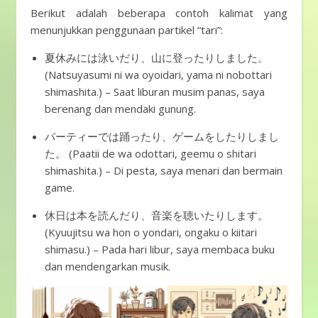
Berikut adalah beberapa contoh kalimat yang
menunjukkan penggunaan partikel “tari”:
夏休みには泳いだり、山に登ったりしました。
(Natsuyasumi ni wa oyoidari, yama ni nobottari
shimashita.) – Saat liburan musim panas, saya
berenang dan mendaki gunung.
パーティーでは踊ったり、ゲームをしたりしまし
た。 (Paatii de wa odottari, geemu o shitari
shimashita.) – Di pesta, saya menari dan bermain
game.
休日は本を読んだり、音楽を聴いたりします。
(Kyuujitsu wa hon o yondari, ongaku o kiitari
shimasu.) – Pada hari libur, saya membaca buku
dan mendengarkan musik.