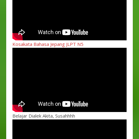
Kosakata Bahasa Jepang JLPT N5
Belajar Dialek Akita, Susahhhh