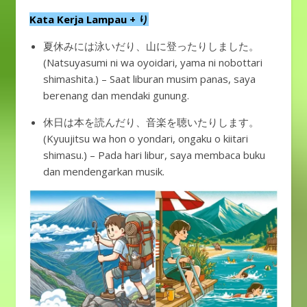
Kata Kerja Lampau + り
夏休みには泳いだり、山に登ったりしました。
(Natsuyasumi ni wa oyoidari, yama ni nobottari
shimashita.) – Saat liburan musim panas, saya
berenang dan mendaki gunung.
休日は本を読んだり、音楽を聴いたりします。
(Kyuujitsu wa hon o yondari, ongaku o kiitari
shimasu.) – Pada hari libur, saya membaca buku
dan mendengarkan musik.