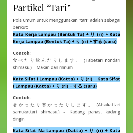
Partikel “Tari”
Pola umum untuk menggunakan “tari” adalah sebagai
berikut:
Kata Kerja Lampau (Bentuk Ta) + り (ri) + Kata
Kerja Lampau (Bentuk Ta) + り (ri) + する (suru)
Contoh:
食べたり飲んだりします。 (Tabetari nondari
shimasu.) – Makan dan minum.
Kata Sifat I Lampau (Katta) + り (ri) + Kata Sifat
I Lampau (Katta) + り (ri) + する (suru)
Contoh:
暑かったり寒かったりします。 (Atsukattari
samukattari shimasu.) – Kadang panas, kadang
dingin.
Kata Sifat Na Lampau (Datta) + り (ri) + Kata