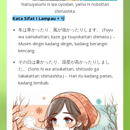
Natsuyasumi ni wa oyoidari, yama ni nobottari
shimashita.
Kata Sifat I Lampau + り
冬は寒かったり、風が強かったりします。 (Fuyu
wa samukattari, kaze ga tsuyokattari shimasu.) –
Musim dingin kadang dingin, kadang berangin
kencang.
その日は暑かったり、湿度が高かったりしまし
た。 (Sono hi wa atsukattari, shitsudo ga
takakattari shimashita.) – Hari itu kadang panas,
kadang lembab.