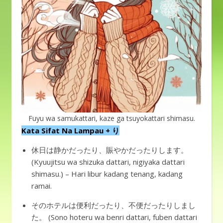
Fuyu wa samukattari, kaze ga tsuyokattari shimasu.
Kata Sifat Na Lampau + り
休日は静かだったり、賑やかだったりします。
(Kyuujitsu wa shizuka dattari, nigiyaka dattari
shimasu.) – Hari libur kadang tenang, kadang
ramai.
そのホテルは便利だったり、不便だったりしまし
た。 (Sono hoteru wa benri dattari, fuben dattari