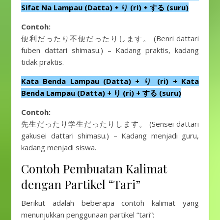
Sifat Na Lampau (Datta) + り (ri) + する (suru)
Contoh:
便利だったり不便だったりします。 (Benri dattari
fuben dattari shimasu.) – Kadang praktis, kadang
tidak praktis.
Kata Benda Lampau (Datta) + り (ri) + Kata
Benda Lampau (Datta) + り (ri) + する (suru)
Contoh:
先生だったり学生だったりします。 (Sensei dattari
gakusei dattari shimasu.) – Kadang menjadi guru,
kadang menjadi siswa.
Contoh Pembuatan Kalimat
dengan Partikel “Tari”
Berikut adalah beberapa contoh kalimat yang
menunjukkan penggunaan partikel “tari”: