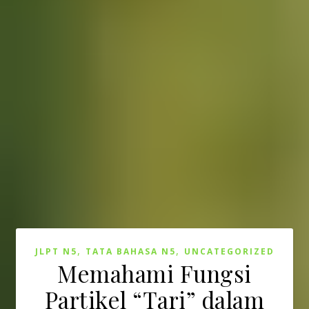
,
,
JLPT N5
TATA BAHASA N5
UNCATEGORIZED
Memahami Fungsi
Partikel “Tari” dalam