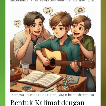
shiteimasu.) – Dia selalu bernyanyi dan bermain gitar.
Kare wa itsumo uta o utattari, gitā o hiitari shiteimasu.
Bentuk Kalimat dengan