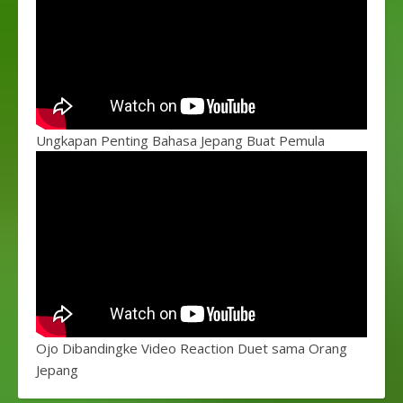
Ungkapan Penting Bahasa Jepang Buat Pemula
Ojo Dibandingke Video Reaction Duet sama Orang
Jepang