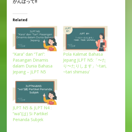
がんばって!!
Related
“Kara” dan “Tari”:
Pola Kalimat Bahasa
Pasangan Dinamis
Jepang JLPT N5:「〜た
dalam Dunia Bahasa
り〜たりします」’~tari,
Jepang – JLPT N5
~tari shimasu’
JLPT N5 & JLPT N4 :
“wa”(は) Si Partikel
Penanda Subjek