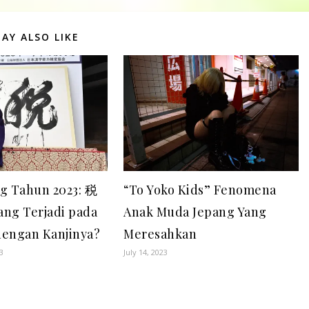
AY ALSO LIKE
ng Tahun 2023: 税
“To Yoko Kids” Fenomena
yang Terjadi pada
Anak Muda Jepang Yang
dengan Kanjinya?
Meresahkan
3
July 14, 2023