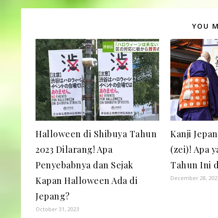
YOU M
Halloween di Shibuya Tahun
Kanji Jepa
2023 Dilarang! Apa
(zei)! Apa 
Penyebabnya dan Sejak
Tahun Ini 
December 28, 202
Kapan Halloween Ada di
Jepang?
October 31, 2023