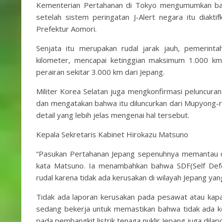
Kementerian Pertahanan di Tokyo mengumumkan bahwa
setelah sistem peringatan J-Alert negara itu diakt
Prefektur Aomori.
Senjata itu merupakan rudal jarak jauh, pemerin
kilometer, mencapai ketinggian maksimum 1.000 km
perairan sekitar 3.000 km dari Jepang.
Militer Korea Selatan juga mengkonfirmasi peluncura
dan mengatakan bahwa itu diluncurkan dari Mupyong-ri 
detail yang lebih jelas mengenai hal tersebut.
Kepala Sekretaris Kabinet Hirokazu Matsuno
“Pasukan Pertahanan Jepang sepenuhnya memantau da
kata Matsuno. Ia menambahkan bahwa SDF(Self Defe
rudal karena tidak ada kerusakan di wilayah Jepang yang
Tidak ada laporan kerusakan pada pesawat atau kap
sedang bekerja untuk memastikan bahwa tidak ada ke
pada pembangkit listrik tenaga nuklir Jepang juga dilap