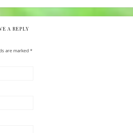
VE A REPLY
lds are marked
*