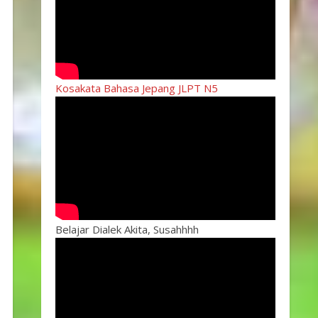
Kosakata Bahasa Jepang JLPT N5
Belajar Dialek Akita, Susahhhh