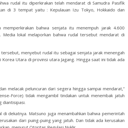
 rudal itu diperkirakan telah mendarat di Samudra Pasifik
ifkan di 3 tempat yaitu : Kepulauan Izu Tokyo, Hokkaido dan
tah memperkirakan bahwa senjata itu menempuh jarak 4.600
. Media lokal melaporkan bahwa rudal tersebut mendarat di
n tersebut, menyebut rudal itu sebagai senjata jarak menengah
Korea Utara di provinsi utara Jagang. Hingga saat ini tidak ada
n melacak peluncuran dari segera hingga sampai mendarat,”
nse-Force) tidak mengambil tindakan untuk menembak jatuh
 diantisipasi.
al di dekatnya. Matsuno juga menambahkan bahwa pemerintah
rusakan dari puing-puing yang jatuh. Dan tidak ada kerusakan
orkan, menurut Otoritas Regulasi Nuklir.