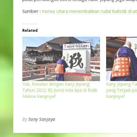
Sumber :
Korea Utara menembakkan rudal balistik di a
Related
Yuk, Kenalan dengan Kanji Jepang
Kanji Jepang Ta
Tahun 2022: 戦 (sen)! Ada Apa di Balik
yang Terjadi p
Makna Kanjinya?
Kanjinya?
By
Sony Sanjaya