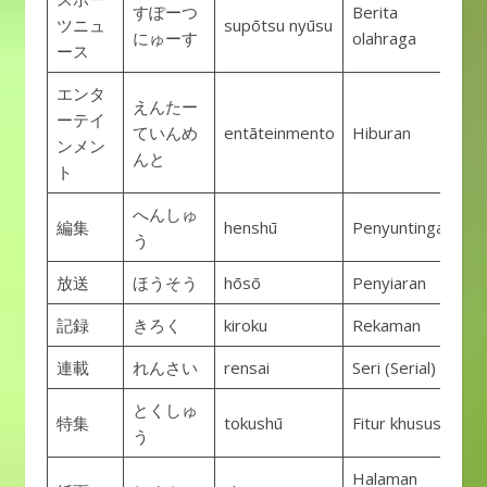
すぽーつ
Berita
ツニュ
supōtsu nyūsu
にゅーす
olahraga
ース
エンタ
えんたー
ーテイ
ていんめ
entāteinmento
Hiburan
ンメン
んと
ト
へんしゅ
編集
henshū
Penyuntingan
う
放送
ほうそう
hōsō
Penyiaran
記録
きろく
kiroku
Rekaman
連載
れんさい
rensai
Seri (Serial)
とくしゅ
特集
tokushū
Fitur khusus
う
Halaman