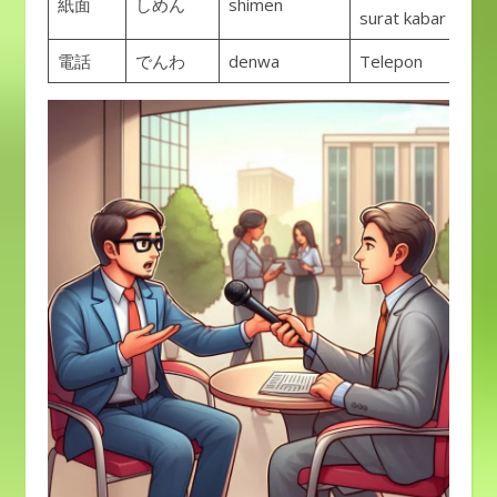
紙面
しめん
shimen
surat kabar
電話
でんわ
denwa
Telepon