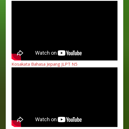
Kosakata Bahasa Jepang JLPT N5