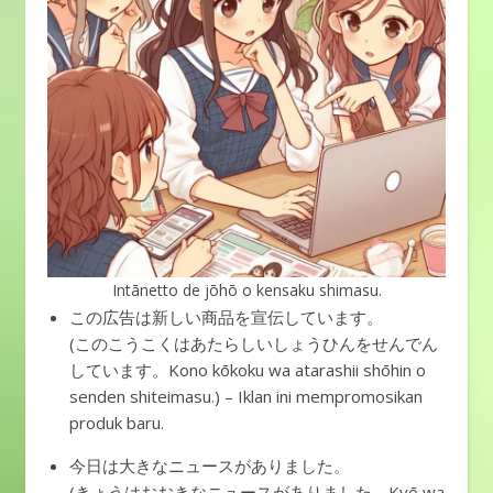
Intānetto de jōhō o kensaku shimasu.
この広告は新しい商品を宣伝しています。
(このこうこくはあたらしいしょうひんをせんでん
しています。Kono kōkoku wa atarashii shōhin o
senden shiteimasu.) – Iklan ini mempromosikan
produk baru.
今日は大きなニュースがありました。
(きょうはおおきなニュースがありました。Kyō wa