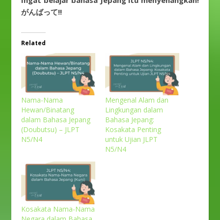
Ingat belajar bahasa Jepang itu menyenangkan!
がんばって!!
Related
Nama-Nama
Mengenal Alam dan
Hewan/Binatang
Lingkungan dalam
dalam Bahasa Jepang
Bahasa Jepang:
(Doubutsu) – JLPT
Kosakata Penting
N5/N4
untuk Ujian JLPT
N5/N4
Kosakata Nama-Nama
Negara dalam Bahasa