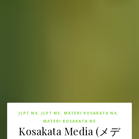
,
,
,
JLPT N4
JLPT N5
MATERI KOSAKATA N4
MATERI KOSAKATA N5
Kosakata Media (メデ