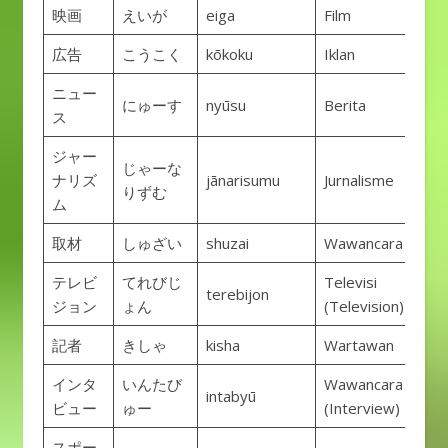
映画
えいが
eiga
Film
広告
こうこく
kōkoku
Iklan
ニュー
にゅーす
nyūsu
Berita
ス
ジャー
じゃーな
ナリズ
jānarisumu
Jurnalisme
りずむ
ム
取材
しゅざい
shuzai
Wawancara
テレビ
てれびじ
Televisi
terebijon
ジョン
ょん
(Television)
記者
きしゃ
kisha
Wartawan
インタ
いんたび
Wawancara
intabyū
ビュー
ゅー
(Interview)
スポー