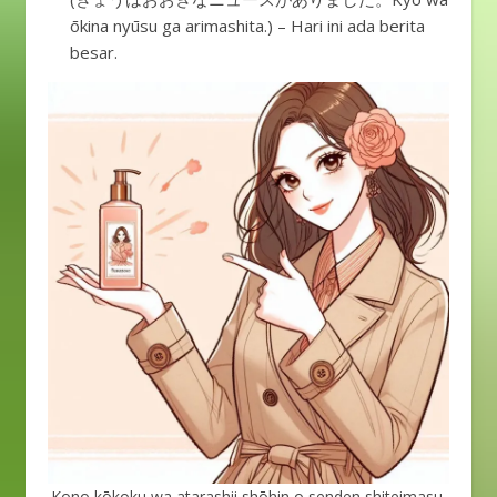
ōkina nyūsu ga arimashita.) – Hari ini ada berita
besar.
Kono kōkoku wa atarashii shōhin o senden shiteimasu.