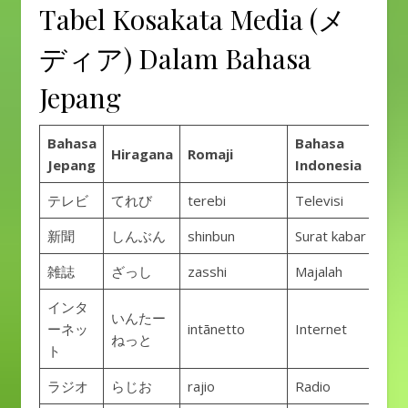
Tabel Kosakata Media (メ
ディア) Dalam Bahasa
Jepang
Bahasa
Bahasa
Hiragana
Romaji
Jepang
Indonesia
テレビ
てれび
terebi
Televisi
新聞
しんぶん
shinbun
Surat kabar
雑誌
ざっし
zasshi
Majalah
インタ
いんたー
ーネッ
intānetto
Internet
ねっと
ト
ラジオ
らじお
rajio
Radio