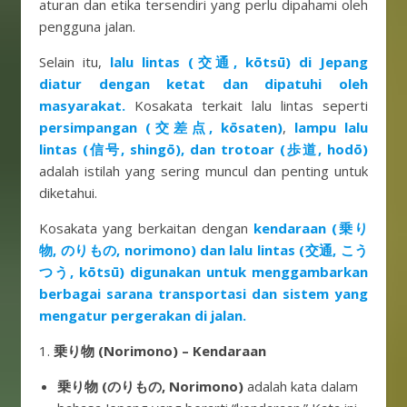
aturan dan etika tersendiri yang perlu dipahami oleh
pengguna jalan.
Selain itu,
lalu lintas (交通, kōtsū) di Jepang
diatur dengan ketat dan dipatuhi oleh
masyarakat.
Kosakata terkait lalu lintas seperti
persimpangan (交差点, kōsaten)
,
lampu lalu
lintas (信号, shingō), dan trotoar (歩道, hodō)
adalah istilah yang sering muncul dan penting untuk
diketahui.
Kosakata yang berkaitan dengan
kendaraan (乗り
物, のりもの, norimono) dan lalu lintas (交通, こう
つう, kōtsū) digunakan untuk menggambarkan
berbagai sarana transportasi dan sistem yang
mengatur pergerakan di jalan.
1.
乗り物 (Norimono) – Kendaraan
乗り物 (のりもの, Norimono)
adalah kata dalam