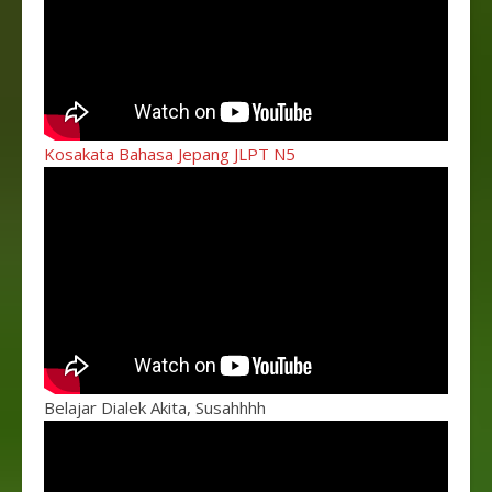
Kosakata Bahasa Jepang JLPT N5
Belajar Dialek Akita, Susahhhh