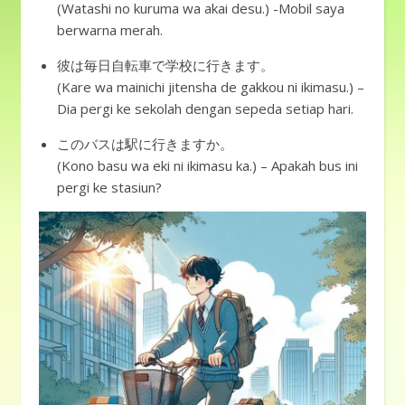
(Watashi no kuruma wa akai desu.) -Mobil saya
berwarna merah.
彼は毎日自転車で学校に行きます。
(Kare wa mainichi jitensha de gakkou ni ikimasu.) –
Dia pergi ke sekolah dengan sepeda setiap hari.
このバスは駅に行きますか。
(Kono basu wa eki ni ikimasu ka.) – Apakah bus ini
pergi ke stasiun?