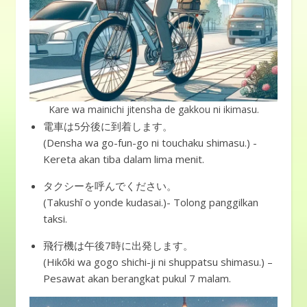
Kare wa mainichi jitensha de gakkou ni ikimasu.
電車は5分後に到着します。
(Densha wa go-fun-go ni touchaku shimasu.) -
Kereta akan tiba dalam lima menit.
タクシーを呼んでください。
(Takushī o yonde kudasai.)- Tolong panggilkan
taksi.
飛行機は午後7時に出発します。
(Hikōki wa gogo shichi-ji ni shuppatsu shimasu.) –
Pesawat akan berangkat pukul 7 malam.