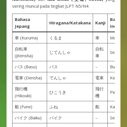
sering muncul pada tingkat JLPT N5/N4:
Bahasa
Bahasa
Hiragana/Katakana
Kanji
Jepang
Indones
車 (Kuruma)
くるま
車
Mobil
自転車
自転
じてんしゃ
Sepeda
(Jitensha)
車
バス (Basu)
バス
–
Bus
電車 (Densha)
でんしゃ
電車
Kereta
飛行機
飛行
ひこうき
Pesawa
(Hikouki)
機
船 (Fune)
ふね
船
Kapal
バイク (Baiku)
バイク
–
Sepeda 