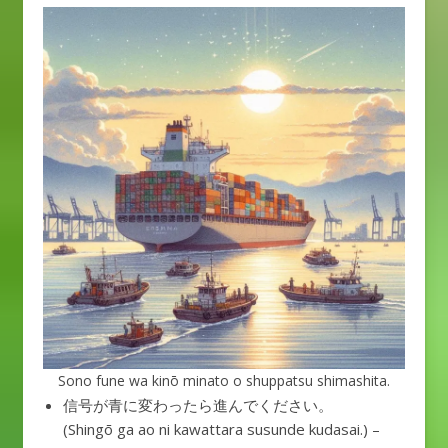
Sono fune wa kinō minato o shuppatsu shimashita.
信号が青に変わったら進んでください。
(Shingō ga ao ni kawattara susunde kudasai.) –