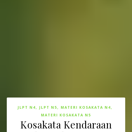
,
,
,
JLPT N4
JLPT N5
MATERI KOSAKATA N4
MATERI KOSAKATA N5
Kosakata Kendaraan