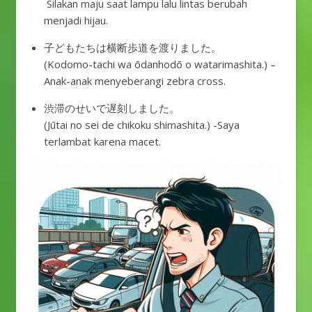
Silakan maju saat lampu lalu lintas berubah
menjadi hijau.
子どもたちは横断歩道を渡りました。
(Kodomo-tachi wa ōdanhodō o watarimashita.) –
Anak-anak menyeberangi zebra cross.
渋滞のせいで遅刻しました。
(Jūtai no sei de chikoku shimashita.) -Saya
terlambat karena macet.