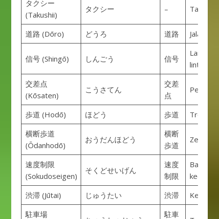
タクシー
タクシー
–
Taksi
(Takushii)
道路 (Dōro)
どうろ
道路
Jalan ray
Lampu la
信号 (Shingō)
しんごう
信号
lintas
交差点
交差
こうさてん
Persimp
(Kōsaten)
点
歩道 (Hodō)
ほどう
歩道
Trotoar
横断歩道
横断
おうだんほどう
Zebra cr
(Ōdanhodō)
歩道
速度制限
速度
Batas
そくどせいげん
(Sokudoseigen)
制限
kecepat
渋滞 (Jūtai)
じゅうたい
渋滞
Kemace
駐車場
駐車