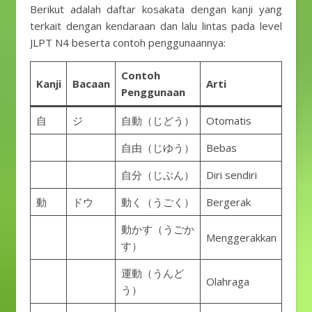
Berikut adalah daftar kosakata dengan kanji yang
terkait dengan kendaraan dan lalu lintas pada level
JLPT N4 beserta contoh penggunaannya:
Contoh
Kanji
Bacaan
Arti
Penggunaan
自
ジ
自動（じどう）
Otomatis
自由（じゆう）
Bebas
自分（じぶん）
Diri sendiri
動
ドウ
動く（うごく）
Bergerak
動かす（うごか
Menggerakkan
す）
運動（うんど
Olahraga
う）