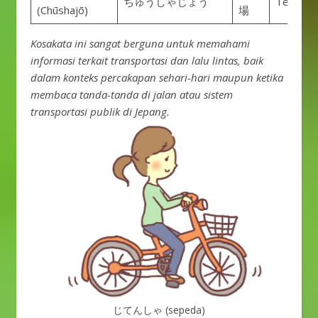
ちゅうしゃじょう
Tempat p
(Chūshajō)
場
Kosakata ini sangat berguna untuk memahami
informasi terkait transportasi dan lalu lintas, baik
dalam konteks percakapan sehari-hari maupun ketika
membaca tanda-tanda di jalan atau sistem
transportasi publik di Jepang.
じてんしゃ (sepeda)