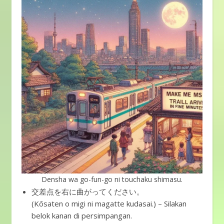
Densha wa go-fun-go ni touchaku shimasu.
交差点を右に曲がってください。
(Kōsaten o migi ni magatte kudasai.) – Silakan
belok kanan di persimpangan.