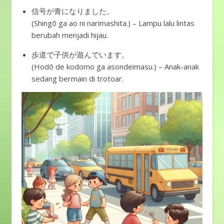
信号が青になりました。
(Shingō ga ao ni narimashita.) – Lampu lalu lintas
berubah menjadi hijau.
歩道で子供が遊んでいます。
(Hodō de kodomo ga asondeimasu.) – Anak-anak
sedang bermain di trotoar.