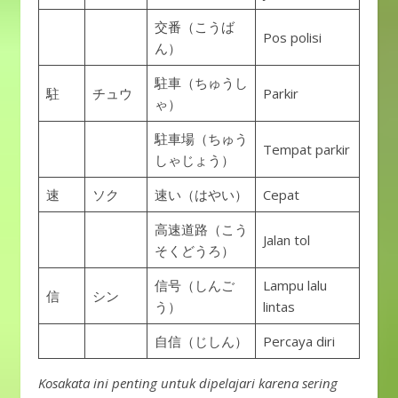
交番（こうば
Pos polisi
ん）
駐車（ちゅうし
駐
チュウ
Parkir
ゃ）
駐車場（ちゅう
Tempat parkir
しゃじょう）
速
ソク
速い（はやい）
Cepat
高速道路（こう
Jalan tol
そくどうろ）
信号（しんご
Lampu lalu
信
シン
う）
lintas
自信（じしん）
Percaya diri
Kosakata ini penting untuk dipelajari karena sering