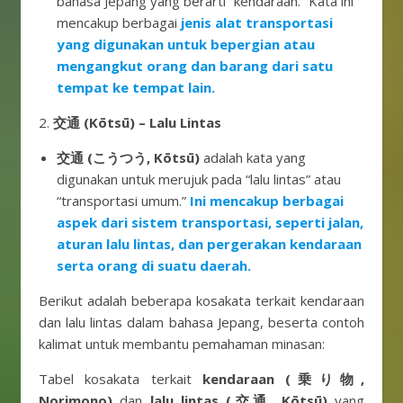
bahasa Jepang yang berarti “kendaraan.” Kata ini
mencakup berbagai
jenis alat transportasi
yang digunakan untuk bepergian atau
mengangkut orang dan barang dari satu
tempat ke tempat lain.
2.
交通 (Kōtsū) – Lalu Lintas
交通 (こうつう, Kōtsū)
adalah kata yang
digunakan untuk merujuk pada “lalu lintas” atau
“transportasi umum.”
Ini mencakup berbagai
aspek dari sistem transportasi, seperti jalan,
aturan lalu lintas, dan pergerakan kendaraan
serta orang di suatu daerah.
Berikut adalah beberapa kosakata terkait kendaraan
dan lalu lintas dalam bahasa Jepang, beserta contoh
kalimat untuk membantu pemahaman minasan:
Tabel kosakata terkait
kendaraan (乗り物,
Norimono)
dan
lalu lintas (交通, Kōtsū)
yang