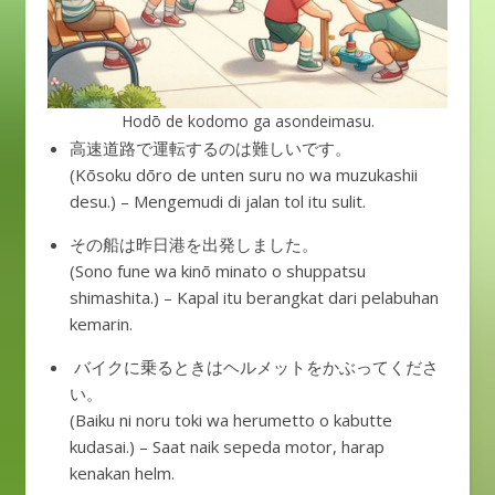
Hodō de kodomo ga asondeimasu.
高速道路で運転するのは難しいです。
(Kōsoku dōro de unten suru no wa muzukashii
desu.) – Mengemudi di jalan tol itu sulit.
その船は昨日港を出発しました。
(Sono fune wa kinō minato o shuppatsu
shimashita.) – Kapal itu berangkat dari pelabuhan
kemarin.
バイクに乗るときはヘルメットをかぶってくださ
い。
(Baiku ni noru toki wa herumetto o kabutte
kudasai.) – Saat naik sepeda motor, harap
kenakan helm.