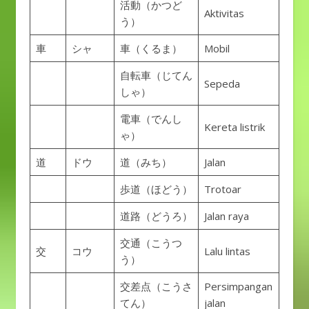
活動（かつど
Aktivitas
う）
車
シャ
車（くるま）
Mobil
自転車（じてん
Sepeda
しゃ）
電車（でんし
Kereta listrik
ゃ）
道
ドウ
道（みち）
Jalan
歩道（ほどう）
Trotoar
道路（どうろ）
Jalan raya
交通（こうつ
交
コウ
Lalu lintas
う）
交差点（こうさ
Persimpangan
てん）
jalan