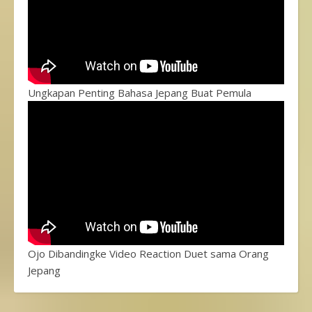
Ungkapan Penting Bahasa Jepang Buat Pemula
Ojo Dibandingke Video Reaction Duet sama Orang
Jepang