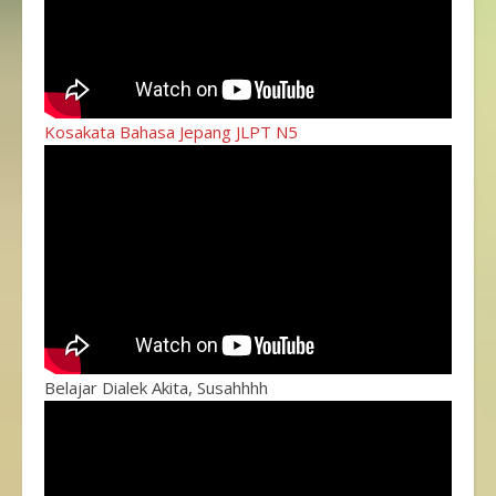
Kosakata Bahasa Jepang JLPT N5
Belajar Dialek Akita, Susahhhh