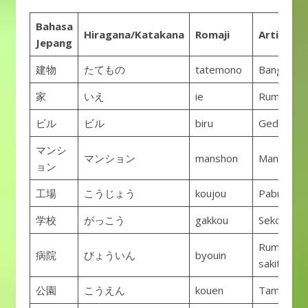
Bahasa
Hiragana/Katakana
Romaji
Arti
Jepang
建物
たてもの
tatemono
Bangunan
家
いえ
ie
Rumah
ビル
ビル
biru
Gedung
マンシ
マンション
manshon
Mansion
ョン
工場
こうじょう
koujou
Pabrik
学校
がっこう
gakkou
Sekolah
Rumah
病院
びょういん
byouin
sakit
公園
こうえん
kouen
Taman