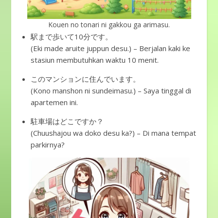
Kouen no tonari ni gakkou ga arimasu.
駅まで歩いて10分です。
(Eki made aruite juppun desu.) – Berjalan kaki ke
stasiun membutuhkan waktu 10 menit.
このマンションに住んでいます。
(Kono manshon ni sundeimasu.) – Saya tinggal di
apartemen ini.
駐車場はどこですか？
(Chuushajou wa doko desu ka?) – Di mana tempat
parkirnya?