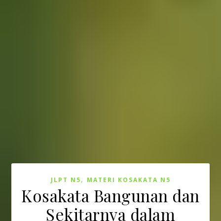
,
JLPT N5
MATERI KOSAKATA N5
Kosakata Bangunan dan
Sekitarnya dalam