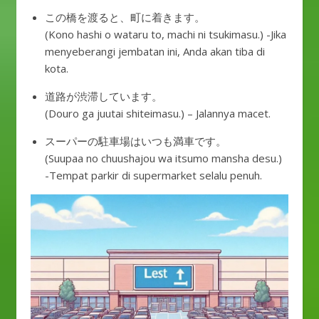
この橋を渡ると、町に着きます。
(Kono hashi o wataru to, machi ni tsukimasu.) -Jika
menyeberangi jembatan ini, Anda akan tiba di
kota.
道路が渋滞しています。
(Douro ga juutai shiteimasu.) – Jalannya macet.
スーパーの駐車場はいつも満車です。
(Suupaa no chuushajou wa itsumo mansha desu.)
-Tempat parkir di supermarket selalu penuh.