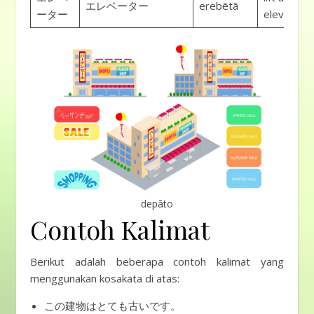
エレベーター
erebētā
ーター
elevator
depāto
Contoh Kalimat
Berikut adalah beberapa contoh kalimat yang
menggunakan kosakata di atas:
この建物はとても古いです。