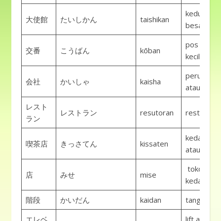
kedutaan
大使館
たいしかん
taishikan
besar
pos polisi
交番
こうばん
kōban
kecil
perusahaa
会社
かいしゃ
kaisha
atau kanto
レスト
レストラン
resutoran
restoran
ラン
kedai kopi
喫茶店
きっさてん
kissaten
atau kafe
toko atau
店
みせ
mise
kedai
階段
かいだん
kaidan
tangga
エレベ
lift atau