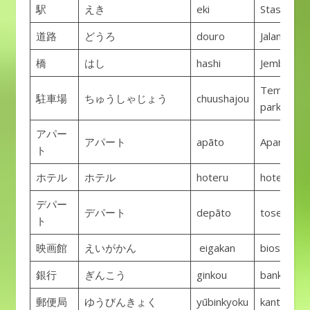
駅
えき
eki
Stasiun
道路
どうろ
douro
Jalan
橋
はし
hashi
Jembatan
Tempat
駐車場
ちゅうしゃじょう
chuushajou
parkir
アパー
アパート
apāto
Aparteme
ト
ホテル
ホテル
hoteru
hotel
デパー
デパート
depāto
toserba
ト
映画館
えいがかん
eigakan
bioskop
銀行
ぎんこう
ginkou
bank
郵便局
ゆうびんきょく
yūbinkyoku
kantor po