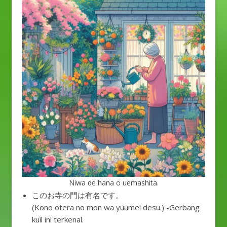
Niwa de hana o uemashita.
このお寺の門は有名です。
(Kono otera no mon wa yuumei desu.) -Gerbang
kuil ini terkenal.