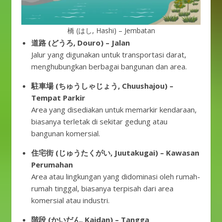
橋 (はし, Hashi) – Jembatan
道路 (どうろ, Douro) – Jalan
Jalur yang digunakan untuk transportasi darat,
menghubungkan berbagai bangunan dan area.
駐車場 (ちゅうしゃじょう, Chuushajou) –
Tempat Parkir
Area yang disediakan untuk memarkir kendaraan,
biasanya terletak di sekitar gedung atau
bangunan komersial.
住宅街 (じゅうたくがい, Juutakugai) – Kawasan
Perumahan
Area atau lingkungan yang didominasi oleh rumah-
rumah tinggal, biasanya terpisah dari area
komersial atau industri.
階段 (かいだん, Kaidan) – Tangga