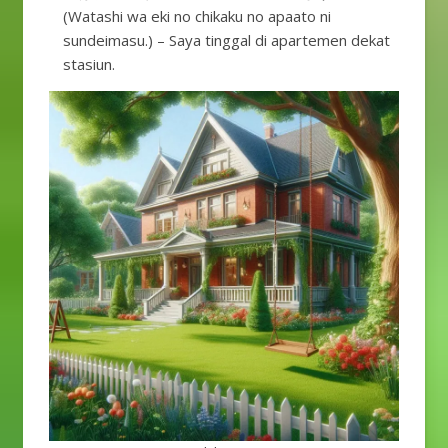
(Watashi wa eki no chikaku no apaato ni
sundeimasu.) – Saya tinggal di apartemen dekat
stasiun.