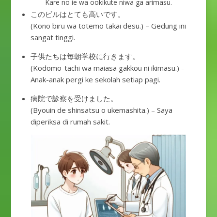
Kare no ie wa ookikute niwa ga arimasu.
このビルはとても高いです。
(Kono biru wa totemo takai desu.) – Gedung ini
sangat tinggi.
子供たちは毎朝学校に行きます。
(Kodomo-tachi wa maiasa gakkou ni ikimasu.) -
Anak-anak pergi ke sekolah setiap pagi.
病院で診察を受けました。
(Byouin de shinsatsu o ukemashita.) – Saya
diperiksa di rumah sakit.