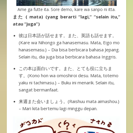
Ame ga futte ita. Sore demo, kare wa sanpo ni itta.
また ( mata) (yang berarti “lagi,” “selain itu,”
atau “juga”)
彼は日本語が話せます。また、英語も話せます。
(Kare wa Nihongo ga hanasemasu. Mata, Eigo mo
hanasemasu.) – Dia bisa berbicara bahasa Jepang.
Selain itu, dia juga bisa berbicara bahasa Inggris.
この本は面白いです。また、とても役に立ちま
す。(Kono hon wa omoshiroi desu. Mata, totemo
yaku ni tachimasu.) – Buku ini menarik. Selain itu,
sangat bermanfaat.
来週また会いましょう。(Raishuu mata aimashou.)
– Mari kita bertemu lagi minggu depan.