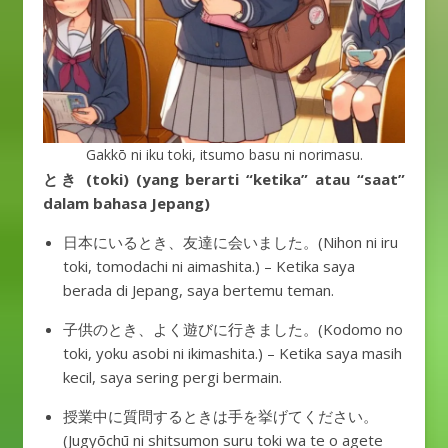
Gakkō ni iku toki, itsumo basu ni norimasu.
とき (toki) (yang berarti “ketika” atau “saat”
dalam bahasa Jepang)
日本にいるとき、友達に会いました。(Nihon ni iru
toki, tomodachi ni aimashita.) – Ketika saya
berada di Jepang, saya bertemu teman.
子供のとき、よく遊びに行きました。(Kodomo no
toki, yoku asobi ni ikimashita.) – Ketika saya masih
kecil, saya sering pergi bermain.
授業中に質問するときは手を挙げてください。
(Jugyōchū ni shitsumon suru toki wa te o agete