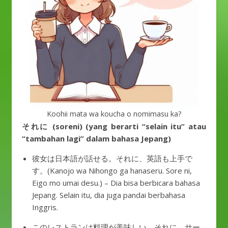
Koohii mata wa koucha o nomimasu ka?
それに (soreni) (yang berarti “selain itu” atau
“tambahan lagi” dalam bahasa Jepang)
彼女は日本語が話せる。それに、英語も上手で
す。(Kanojo wa Nihongo ga hanaseru. Sore ni,
Eigo mo umai desu.) – Dia bisa berbicara bahasa
Jepang. Selain itu, dia juga pandai berbahasa
Inggris.
このレストランは料理が美味しい。それに、サー