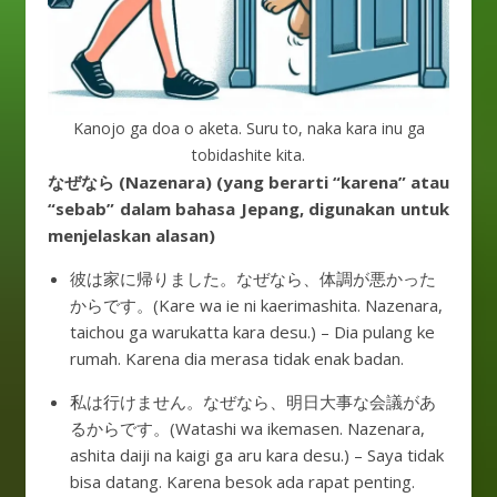
Kanojo ga doa o aketa. Suru to, naka kara inu ga
tobidashite kita.
なぜなら (Nazenara) (yang berarti “karena” atau
“sebab” dalam bahasa Jepang, digunakan untuk
menjelaskan alasan)
彼は家に帰りました。なぜなら、体調が悪かった
からです。(Kare wa ie ni kaerimashita. Nazenara,
taichou ga warukatta kara desu.) – Dia pulang ke
rumah. Karena dia merasa tidak enak badan.
私は行けません。なぜなら、明日大事な会議があ
るからです。(Watashi wa ikemasen. Nazenara,
ashita daiji na kaigi ga aru kara desu.) – Saya tidak
bisa datang. Karena besok ada rapat penting.