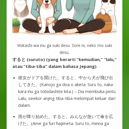
Watashi wa inu ga suki desu. Sore ni, neko mo suki
desu.
すると (suruto) (yang berarti “kemudian,” “lalu,”
atau “tiba-tiba” dalam bahasa Jepang)
彼女がドアを開けた。すると、中から犬が飛び出
してきた。(Kanojo ga doa o aketa. Suru to, naka
kara inu ga tobidashite kita.) – Dia membuka pintu.
Lalu, seekor anjing tiba-tiba melompat keluar dari
dalam.
雨が降り始めた。すると、みんなが急いで傘を広
げた。(Ame ga furi hajimeta. Suru to, minna ga