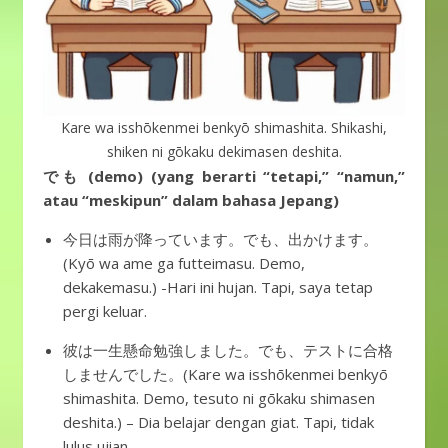
Kare wa isshōkenmei benkyō shimashita. Shikashi,
shiken ni gōkaku dekimasen deshita.
でも (demo) (yang berarti “tetapi,” “namun,”
atau “meskipun” dalam bahasa Jepang)
今日は雨が降っています。でも、出かけます。
(Kyō wa ame ga futteimasu. Demo,
dekakemasu.) -Hari ini hujan. Tapi, saya tetap
pergi keluar.
彼は一生懸命勉強しました。でも、テストに合格
しませんでした。(Kare wa isshōkenmei benkyō
shimashita. Demo, tesuto ni gōkaku shimasen
deshita.) – Dia belajar dengan giat. Tapi, tidak
lulus ujian.