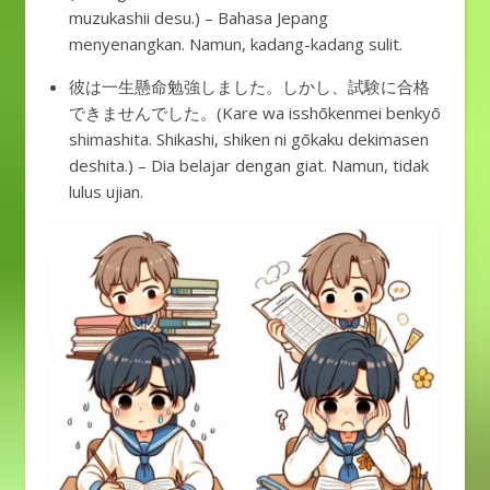
muzukashii desu.) – Bahasa Jepang
menyenangkan. Namun, kadang-kadang sulit.
彼は一生懸命勉強しました。しかし、試験に合格
できませんでした。(Kare wa isshōkenmei benkyō
shimashita. Shikashi, shiken ni gōkaku dekimasen
deshita.) – Dia belajar dengan giat. Namun, tidak
lulus ujian.