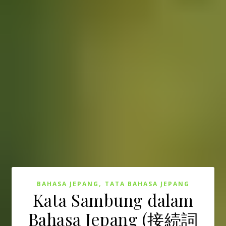
,
BAHASA JEPANG
TATA BAHASA JEPANG
Kata Sambung dalam
Bahasa Jepang (接続詞