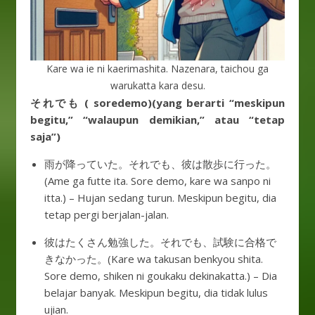
Kare wa ie ni kaerimashita. Nazenara, taichou ga
warukatta kara desu.
それでも ( soredemo)(yang berarti “meskipun
begitu,” “walaupun demikian,” atau “tetap
saja”)
雨が降っていた。それでも、彼は散歩に行った。
(Ame ga futte ita. Sore demo, kare wa sanpo ni
itta.) – Hujan sedang turun. Meskipun begitu, dia
tetap pergi berjalan-jalan.
彼はたくさん勉強した。それでも、試験に合格で
きなかった。(Kare wa takusan benkyou shita.
Sore demo, shiken ni goukaku dekinakatta.) – Dia
belajar banyak. Meskipun begitu, dia tidak lulus
ujian.