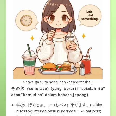
Onaka ga suita node, nanika tabemashou.
その後 (sono ato) (yang berarti “setelah itu”
atau “kemudian” dalam bahasa Jepang)
学校に行くとき、いつもバスに乗ります。(Gakkō
ni iku toki, itsumo basu ni norimasu.) – Saat pergi