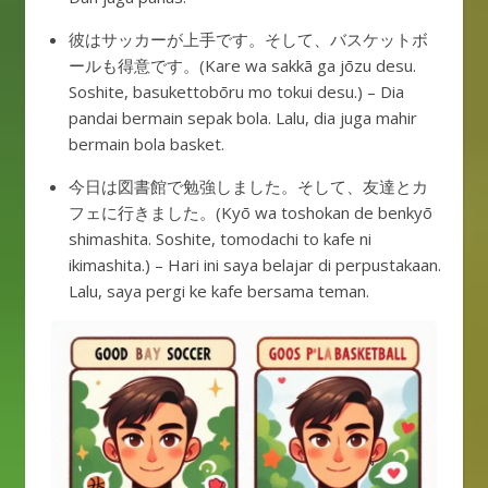
彼はサッカーが上手です。そして、バスケットボ
ールも得意です。(Kare wa sakkā ga jōzu desu.
Soshite, basukettobōru mo tokui desu.) – Dia
pandai bermain sepak bola. Lalu, dia juga mahir
bermain bola basket.
今日は図書館で勉強しました。そして、友達とカ
フェに行きました。(Kyō wa toshokan de benkyō
shimashita. Soshite, tomodachi to kafe ni
ikimashita.) – Hari ini saya belajar di perpustakaan.
Lalu, saya pergi ke kafe bersama teman.