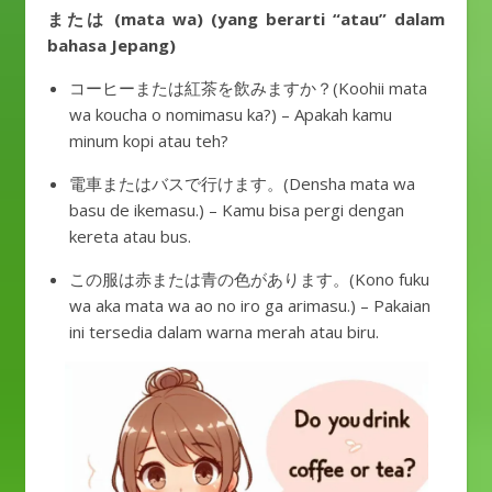
または (mata wa) (yang berarti “atau” dalam
bahasa Jepang)
コーヒーまたは紅茶を飲みますか？(Koohii mata
wa koucha o nomimasu ka?) – Apakah kamu
minum kopi atau teh?
電車またはバスで行けます。(Densha mata wa
basu de ikemasu.) – Kamu bisa pergi dengan
kereta atau bus.
この服は赤または青の色があります。(Kono fuku
wa aka mata wa ao no iro ga arimasu.) – Pakaian
ini tersedia dalam warna merah atau biru.