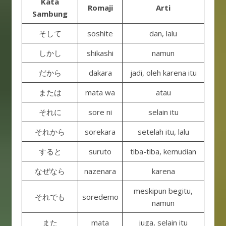
Kata
Romaji
Arti
Sambung
そして
soshite
dan, lalu
しかし
shikashi
namun
だから
dakara
jadi, oleh karena itu
または
mata wa
atau
それに
sore ni
selain itu
それから
sorekara
setelah itu, lalu
すると
suruto
tiba-tiba, kemudian
なぜなら
nazenara
karena
meskipun begitu,
それでも
soredemo
namun
また
mata
juga, selain itu