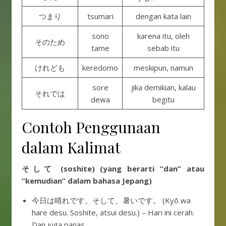
つまり
tsumari
dengan kata lain
sono
karena itu, oleh
そのため
tame
sebab itu
けれども
keredomo
meskipun, namun
sore
jika demikian, kalau
それでは
dewa
begitu
Contoh Penggunaan
dalam Kalimat
そして (soshite) (yang berarti “dan” atau
“kemudian” dalam bahasa Jepang)
今日は晴れです。そして、暑いです。 (Kyō wa
hare desu. Soshite, atsui desu.) – Hari ini cerah.
Dan juga panas.