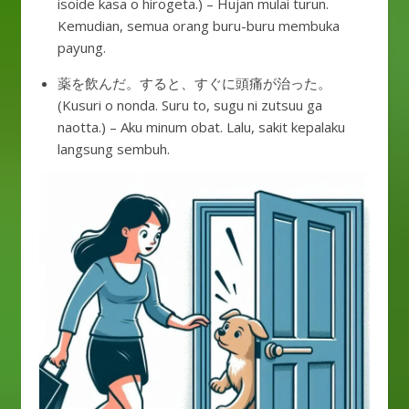
isoide kasa o hirogeta.) – Hujan mulai turun.
Kemudian, semua orang buru-buru membuka
payung.
薬を飲んだ。すると、すぐに頭痛が治った。
(Kusuri o nonda. Suru to, sugu ni zutsuu ga
naotta.) – Aku minum obat. Lalu, sakit kepalaku
langsung sembuh.