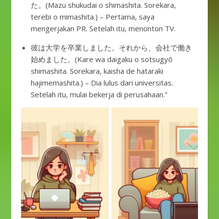
た。(Mazu shukudai o shimashita. Sorekara,
terebi o mimashita.) – Pertama, saya
mengerjakan PR. Setelah itu, menonton TV.
彼は大学を卒業しました。それから、会社で働き
始めました。(Kare wa daigaku o sotsugyō
shimashita. Sorekara, kaisha de hataraki
hajimemashita.) – Dia lulus dari universitas.
Setelah itu, mulai bekerja di perusahaan.”