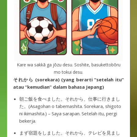
Kare wa sakkā ga jōzu desu. Soshite, basukettobōru
mo tokui desu.
それから (sorekara) (yang berarti “setelah itu”
atau “kemudian” dalam bahasa Jepang)
朝ご飯を食べました。それから、仕事に行きまし
た。(Asagohan o tabemashita. Sorekara, shigoto
ni ikimashita.) – Saya sarapan. Setelah itu, pergi
bekerja.
まず宿題をしました。それから、テレビを見まし