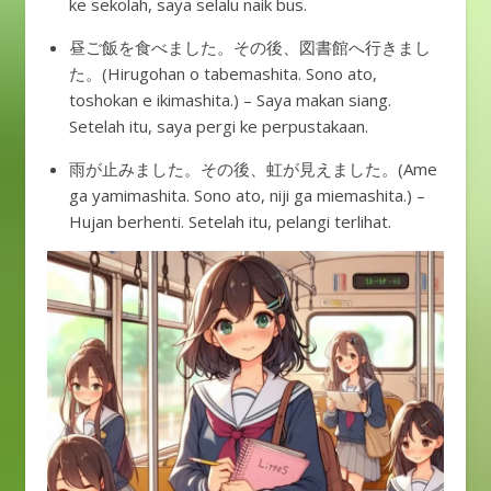
ke sekolah, saya selalu naik bus.
昼ご飯を食べました。その後、図書館へ行きまし
た。(Hirugohan o tabemashita. Sono ato,
toshokan e ikimashita.) – Saya makan siang.
Setelah itu, saya pergi ke perpustakaan.
雨が止みました。その後、虹が見えました。(Ame
ga yamimashita. Sono ato, niji ga miemashita.) –
Hujan berhenti. Setelah itu, pelangi terlihat.