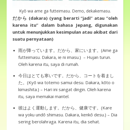
Kyō wa ame ga futteimasu. Demo, dekakemasu.
だから (dakara) (yang berarti “jadi” atau “oleh
karena itu” dalam bahasa Jepang, digunakan
untuk menunjukkan kesimpulan atau akibat dari
suatu pernyataan)
雨が降っています。だから、家にいます。(Ame ga
futteimasu. Dakara, ie ni imasu.) – Hujan turun.
Oleh karena itu, saya di rumah.
今日はとても寒いです。だから、コートを着まし
た。(Kyō wa totemo samui desu. Dakara, kōto o
kimashita.) – Hari ini sangat dingin. Oleh karena
itu, saya memakai mantel.
彼はよく運動します。だから、健康です。(Kare
wa yoku undō shimasu. Dakara, kenkō desu.) – Dia
sering berolahraga. Karena itu, dia sehat.