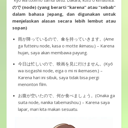
Kyō wa totemo samui desu. Dakara, kōto o kimashita.
ので (node) (yang berarti “karena” atau “sebab”
dalam bahasa Jepang, dan digunakan untuk
menjelaskan alasan secara lebih lembut atau
sopan)
雨が降っているので、傘を持っていきます。(Ame
ga futteiru node, kasa o motte ikimasu.) – Karena
hujan, saya akan membawa payung.
今日は忙しいので、映画を見に行けません。(Kyō
wa isogashii node, eiga o mi ni ikemasen.) –
Karena hari ini sibuk, saya tidak bisa pergi
menonton film.
お腹が空いたので、何か食べましょう。(Onaka ga
suita node, nanika tabemashou.) – Karena saya
lapar, mari kita makan sesuatu.