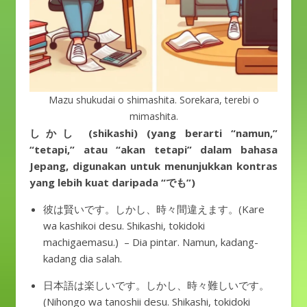
Mazu shukudai o shimashita. Sorekara, terebi o
mimashita.
しかし (shikashi) (yang berarti “namun,”
“tetapi,” atau “akan tetapi” dalam bahasa
Jepang, digunakan untuk menunjukkan kontras
yang lebih kuat daripada “でも”)
彼は賢いです。しかし、時々間違えます。(Kare
wa kashikoi desu. Shikashi, tokidoki
machigaemasu.) – Dia pintar. Namun, kadang-
kadang dia salah.
日本語は楽しいです。しかし、時々難しいです。
(Nihongo wa tanoshii desu. Shikashi, tokidoki