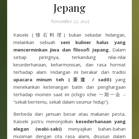
Jepang
November 22, 2025
Kaiseki (懐石料理) bukan sekadar hidangan,
melainkan sebuah
seni kuliner halus yang
mencerminkan jiwa dan filosofi Jepang.
Dalam
setiap piringnya, terkandung nilai-nilai
kesederhanaan, keharmonisan, dan rasa hormat
terhadap alam. Hidangan ini berakar dari tradisi
upacara minum teh (茶道 / sadō)
yang
menekankan ketenangan batin dan penghargaan
terhadap momen saat ini (ichigo ichie 一期一会 –
“sekali bertemu, sekali dalam seumur hidup”).
Berbeda dari jamuan besar atau makanan pesta,
Kaiseki justru menonjolkan
kesederhanaan yang
elegan (wabi-sabi)
menyajikan bahan-bahan
musiman dengan cita rasa alami, disusun dalam