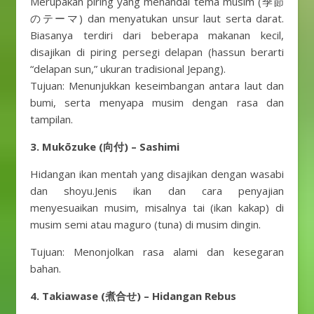
Merupakan piring yang menandai tema musim (季節
のテーマ) dan menyatukan unsur laut serta darat.
Biasanya terdiri dari beberapa makanan kecil,
disajikan di piring persegi delapan (hassun berarti
“delapan sun,” ukuran tradisional Jepang).
Tujuan: Menunjukkan keseimbangan antara laut dan
bumi, serta menyapa musim dengan rasa dan
tampilan.
3. Mukōzuke (向付) – Sashimi
Hidangan ikan mentah yang disajikan dengan wasabi
dan shoyu.Jenis ikan dan cara penyajian
menyesuaikan musim, misalnya tai (ikan kakap) di
musim semi atau maguro (tuna) di musim dingin.
Tujuan: Menonjolkan rasa alami dan kesegaran
bahan.
4. Takiawase (煮合せ) – Hidangan Rebus