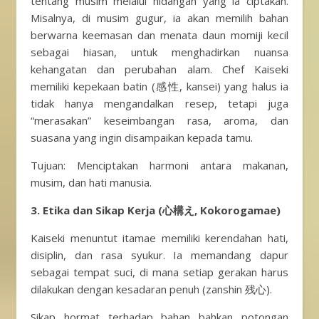
tentang musim melalui hidangan yang ia ciptakan.
Misalnya, di musim gugur, ia akan memilih bahan
berwarna keemasan dan menata daun momiji kecil
sebagai hiasan, untuk menghadirkan nuansa
kehangatan dan perubahan alam. Chef Kaiseki
memiliki kepekaan batin (感性, kansei) yang halus ia
tidak hanya mengandalkan resep, tetapi juga
“merasakan” keseimbangan rasa, aroma, dan
suasana yang ingin disampaikan kepada tamu.
Tujuan: Menciptakan harmoni antara makanan,
musim, dan hati manusia.
3. Etika dan Sikap Kerja (心構え, Kokorogamae)
Kaiseki menuntut itamae memiliki kerendahan hati,
disiplin, dan rasa syukur. Ia memandang dapur
sebagai tempat suci, di mana setiap gerakan harus
dilakukan dengan kesadaran penuh (zanshin 残心).
Sikap hormat terhadap bahan bahkan potongan