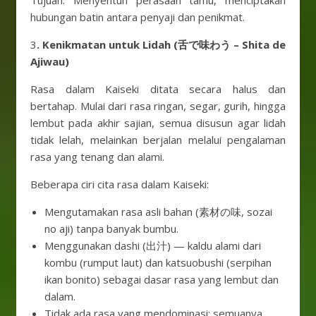
Tujuan: Menyentuh perasaan tamu, menciptakan
hubungan batin antara penyaji dan penikmat.
3
. Kenikmatan untuk Lidah (舌で味わう – Shita de
Ajiwau)
Rasa dalam Kaiseki ditata secara halus dan
bertahap. Mulai dari rasa ringan, segar, gurih, hingga
lembut pada akhir sajian, semua disusun agar lidah
tidak lelah, melainkan berjalan melalui pengalaman
rasa yang tenang dan alami.
Beberapa ciri cita rasa dalam Kaiseki:
Mengutamakan rasa asli bahan (素材の味, sozai
no aji) tanpa banyak bumbu.
Menggunakan dashi (出汁) — kaldu alami dari
kombu (rumput laut) dan katsuobushi (serpihan
ikan bonito) sebagai dasar rasa yang lembut dan
dalam.
Tidak ada rasa yang mendominasi; semuanya