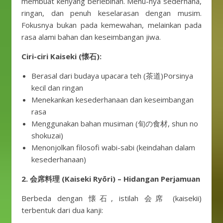
membuat kenyang berlebihan. Menu-nya sederhana,
ringan, dan penuh keselarasan dengan musim.
Fokusnya bukan pada kemewahan, melainkan pada
rasa alami bahan dan keseimbangan jiwa.
Ciri-ciri Kaiseki (懐石):
Berasal dari budaya upacara teh (茶道)Porsinya
kecil dan ringan
Menekankan kesederhanaan dan keseimbangan
rasa
Menggunakan bahan musiman (旬の食材, shun no
shokuzai)
Menonjolkan filosofi wabi-sabi (keindahan dalam
kesederhanaan)
2. 会席料理 (Kaiseki Ryōri) – Hidangan Perjamuan
Berbeda dengan 懐石, istilah 会席 (kaisekii)
terbentuk dari dua kanji: