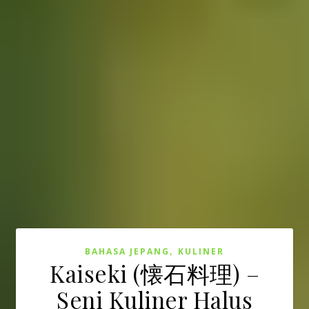
,
BAHASA JEPANG
KULINER
Kaiseki (懐石料理) –
Seni Kuliner Halus