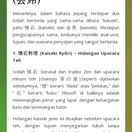
Menariknya, dalam bahasa Jepang terdapat dua
istilah berbeda yang sama-sama dibaca “kaiseki”,
yaitu 懐石 (kaiseki) dan 会席 (kaisekii). Meskipun
pengucapannya sama, keduanya memiliki asal-usul,
tujuan, dan suasana penyajian yang sangat berbeda.
1. 懐石料理 (Kaiseki Ryōri) – Hidangan Upacara
Teh
Istilah 懐石 berasal dari tradisi Zen dan upacara
minum teh (chanoyu 茶の湯).Seperti dijelaskan
sebelumnya, “懐” berarti “dada” atau “pelukan,” dan
“石” berarti “batu.” Filosofi di baliknya adalah
menenangkan perut yang lapar dengan kehangatan
batu dan ketenangan batin.
Hidangan kaiseki jenis ini disajikan sebelum upacara
teh, dengan tujuan menyegarkan tubuh tanpa