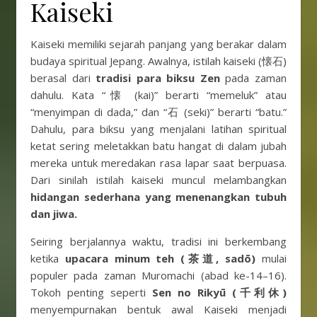
Kaiseki
Kaiseki memiliki sejarah panjang yang berakar dalam
budaya spiritual Jepang. Awalnya, istilah kaiseki (懐石)
berasal dari
tradisi para biksu Zen
pada zaman
dahulu. Kata “懐 (kai)” berarti “memeluk” atau
“menyimpan di dada,” dan “石 (seki)” berarti “batu.”
Dahulu, para biksu yang menjalani latihan spiritual
ketat sering meletakkan batu hangat di dalam jubah
mereka untuk meredakan rasa lapar saat berpuasa.
Dari sinilah istilah kaiseki muncul melambangkan
hidangan sederhana yang menenangkan tubuh
dan jiwa.
Seiring berjalannya waktu, tradisi ini berkembang
ketika
upacara minum teh (茶道, sadō)
mulai
populer pada zaman Muromachi (abad ke-14–16).
Tokoh penting seperti
Sen no Rikyū (千利休)
menyempurnakan bentuk awal Kaiseki menjadi