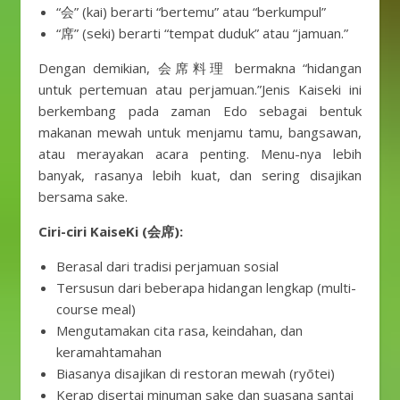
“会” (kai) berarti “bertemu” atau “berkumpul”
“席” (seki) berarti “tempat duduk” atau “jamuan.”
Dengan demikian, 会席料理 bermakna “hidangan
untuk pertemuan atau perjamuan.”Jenis Kaiseki ini
berkembang pada zaman Edo sebagai bentuk
makanan mewah untuk menjamu tamu, bangsawan,
atau merayakan acara penting. Menu-nya lebih
banyak, rasanya lebih kuat, dan sering disajikan
bersama sake.
Ciri-ciri KaiseKi (会席):
Berasal dari tradisi perjamuan sosial
Tersusun dari beberapa hidangan lengkap (multi-
course meal)
Mengutamakan cita rasa, keindahan, dan
keramahtamahan
Biasanya disajikan di restoran mewah (ryōtei)
Kerap disertai minuman sake dan suasana santai