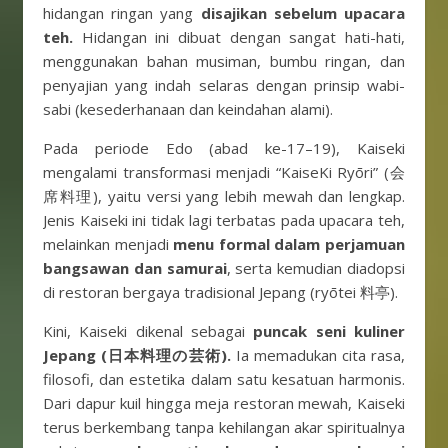
hidangan ringan yang
disajikan sebelum upacara
teh.
Hidangan ini dibuat dengan sangat hati-hati,
menggunakan bahan musiman, bumbu ringan, dan
penyajian yang indah selaras dengan prinsip wabi-
sabi (kesederhanaan dan keindahan alami).
Pada periode Edo (abad ke-17–19), Kaiseki
mengalami transformasi menjadi “KaiseKi Ryōri” (会
席料理), yaitu versi yang lebih mewah dan lengkap.
Jenis Kaiseki ini tidak lagi terbatas pada upacara teh,
melainkan menjadi
menu formal dalam perjamuan
bangsawan dan samurai
, serta kemudian diadopsi
di restoran bergaya tradisional Jepang (ryōtei 料亭).
Kini, Kaiseki dikenal sebagai
puncak seni kuliner
Jepang (日本料理の芸術).
Ia memadukan cita rasa,
filosofi, dan estetika dalam satu kesatuan harmonis.
Dari dapur kuil hingga meja restoran mewah, Kaiseki
terus berkembang tanpa kehilangan akar spiritualnya