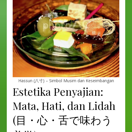
Hassun (八寸) – Simbol Musim dan Keseimbangan
Estetika Penyajian:
Mata, Hati, dan Lidah
(目・心・舌で味わう