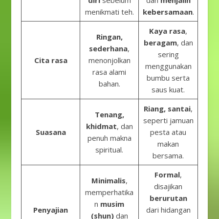
diri
sebelum
dan
menjalin
menikmati teh.
kebersamaan
.
Kaya rasa
,
Ringan,
beragam
, dan
sederhana
,
sering
Cita rasa
menonjolkan
menggunakan
rasa alami
bumbu serta
bahan.
saus kuat.
Riang, santai
,
Tenang,
seperti jamuan
khidmat
, dan
Suasana
pesta atau
penuh makna
makan
spiritual.
bersama.
Formal
,
Minimalis
,
disajikan
memperhatika
berurutan
n
musim
Penyajian
dari hidangan
(shun)
dan