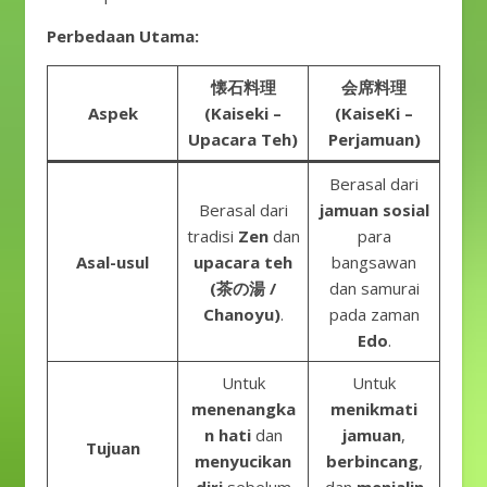
Perbedaan Utama:
懐石料理
会席料理
Aspek
(Kaiseki –
(KaiseKi –
Upacara Teh)
Perjamuan)
Berasal dari
Berasal dari
jamuan sosial
tradisi
Zen
dan
para
Asal-usul
upacara teh
bangsawan
(茶の湯 /
dan samurai
Chanoyu)
.
pada zaman
Edo
.
Untuk
Untuk
menenangka
menikmati
n hati
dan
jamuan
,
Tujuan
menyucikan
berbincang
,