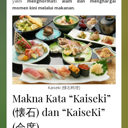
yakni
menghormati alam dan menghargai
momen kini melalui makanan.
Kaiseki (懐石料理)
Makna Kata “Kaiseki”
(懐石) dan “KaiseKi”
(会席)