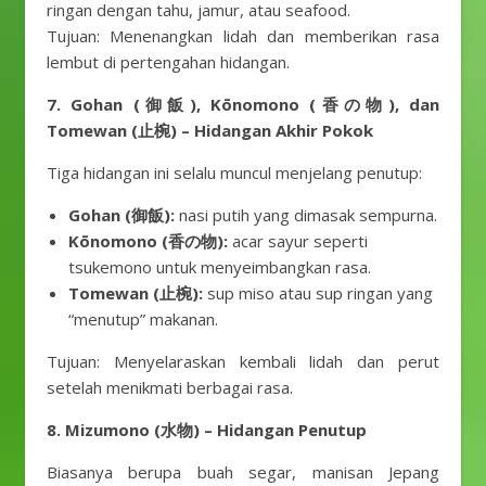
ringan dengan tahu, jamur, atau seafood.
Tujuan: Menenangkan lidah dan memberikan rasa
lembut di pertengahan hidangan.
7. Gohan (御飯), Kōnomono (香の物), dan
Tomewan (止椀) – Hidangan Akhir Pokok
Tiga hidangan ini selalu muncul menjelang penutup:
Gohan (御飯):
nasi putih yang dimasak sempurna.
Kōnomono (香の物):
acar sayur seperti
tsukemono untuk menyeimbangkan rasa.
Tomewan (止椀):
sup miso atau sup ringan yang
“menutup” makanan.
Tujuan: Menyelaraskan kembali lidah dan perut
setelah menikmati berbagai rasa.
8. Mizumono (水物) – Hidangan Penutup
Biasanya berupa buah segar, manisan Jepang