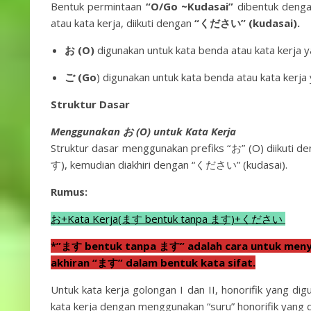
Bentuk permintaan
“O/Go ~Kudasai”
dibentuk deng
atau kata kerja, diikuti dengan
“ください” (kudasai).
お (O)
digunakan untuk kata benda atau kata kerja y
ご (Go
) digunakan untuk kata benda atau kata kerja 
Struktur Dasar
Menggunakan お (O) untuk Kata Kerja
Struktur dasar menggunakan prefiks “お” (O) diikuti d
す), kemudian diakhiri dengan “ください” (kudasai).
Rumus:
お+Kata Kerja(ます bentuk tanpa ます)+ください
*”ます bentuk tanpa ます” adalah cara untuk menye
akhiran “ます” dalam bentuk kata sifat.
Untuk kata kerja golongan I dan II, honorifik yang dig
kata kerja dengan menggunakan “suru” honorifik yang d