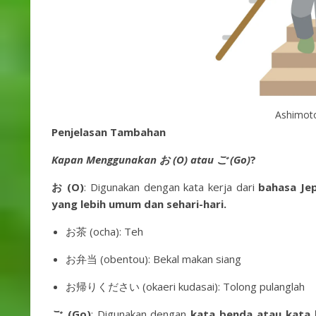
Ashimoto
Penjelasan Tambahan
Kapan Menggunakan お (O) atau ご (Go)
?
お (O)
: Digunakan dengan kata kerja dari
bahasa Je
yang lebih umum dan sehari-hari.
お茶 (ocha): Teh
お弁当 (obentou): Bekal makan siang
お帰りください (okaeri kudasai): Tolong pulanglah
ご (Go)
: Digunakan dengan
kata benda atau kata 