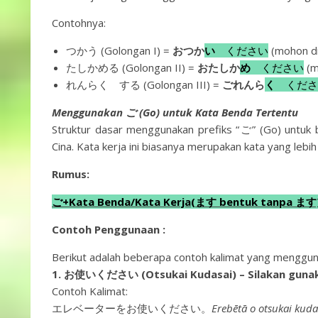
Contohnya:
つかう (Golongan I) =
おつか
い
ください
(mohon d
たしかめる (Golongan II) =
おたしか
め
ください
(m
れんらく する (Golongan III) =
ごれんら
く
くださ
Menggunakan ご (Go) untuk Kata Benda Tertentu
Struktur dasar menggunakan prefiks “ご” (Go) untuk 
Cina. Kata kerja ini biasanya merupakan kata yang lebih
Rumus:
ご+Kata Benda/Kata Kerja(ます bentuk tanpa
Contoh Penggunaan
:
Berikut adalah beberapa contoh kalimat yang menggun
1. お使いください (Otsukai Kudasai) – Silakan guna
Contoh Kalimat:
エレベーターをお使いください。
Erebētā o otsukai kuda