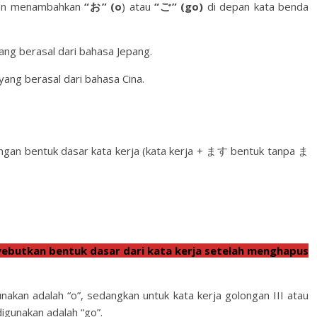
an menambahkan
“お” (o
) atau
“ご” (go)
di depan kata benda
ang berasal dari bahasa Jepang.
yang berasal dari bahasa Cina.
engan bentuk dasar kata kerja (kata kerja + ます bentuk tanpa ま
butkan bentuk dasar dari kata kerja setelah menghapus
unakan adalah “o”, sedangkan untuk kata kerja golongan III atau
igunakan adalah “go”.