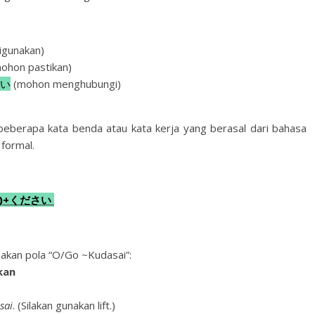
igunakan)
ohon pastikan)
い
(mohon menghubungi)
beberapa kata benda atau kata kerja yang berasal dari bahasa
 formal.
 ます)+ください
akan pola “O/Go ~Kudasai”:
kan
sai
. (Silakan gunakan lift.)