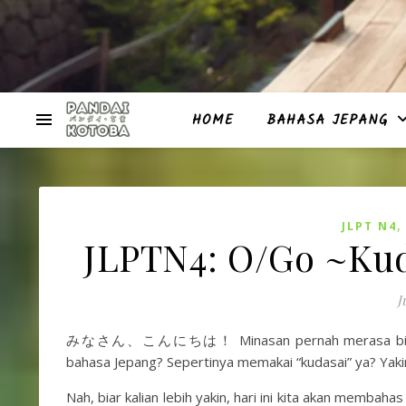
HOME
BAHASA JEPANG
JLPT N4
JLPTN4: O/Go ~
J
みなさん、こんにちは！ Minasan pernah merasa bingung 
bahasa Jepang? Sepertinya memakai “kudasai” ya? Yaki
Nah, biar kalian lebih yakin, hari ini kita akan membaha