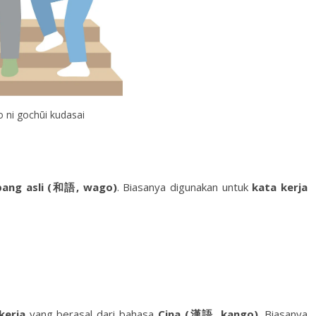
 ni gochūi kudasai
pang asli (和語, wago)
. Biasanya digunakan untuk
kata kerja
kerja
yang berasal dari bahasa
Cina (漢語, kango)
. Biasanya