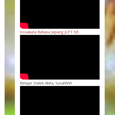
Kosakata Bahasa Jepang JLPT N5
Belajar Dialek Akita, Susahhhh