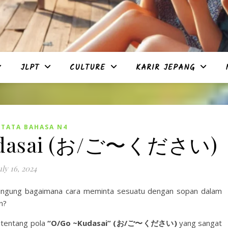
JLPT
CULTURE
KARIR JEPANG
,
TATA BAHASA N4
Kudasai (お/ご〜ください)
uly 16, 2024
bagaimana cara meminta sesuatu dengan sopan dalam
n?
s tentang pola
“O/Go ~Kudasai” (お/ご〜ください)
yang sangat