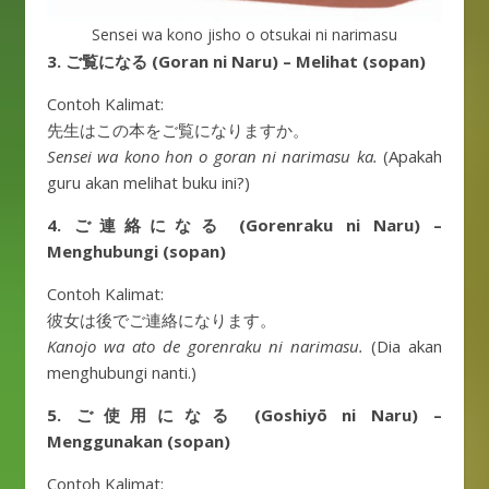
Sensei wa kono jisho o otsukai ni narimasu
3. ご覧になる (Goran ni Naru) – Melihat (sopan)
Contoh Kalimat:
先生はこの本をご覧になりますか。
Sensei wa kono hon o goran ni narimasu ka.
(Apakah
guru akan melihat buku ini?)
4. ご連絡になる (Gorenraku ni Naru) –
Menghubungi (sopan)
Contoh Kalimat:
彼女は後でご連絡になります。
Kanojo wa ato de gorenraku ni narimasu.
(Dia akan
menghubungi nanti.)
5. ご使用になる (Goshiyō ni Naru) –
Menggunakan (sopan)
Contoh Kalimat: