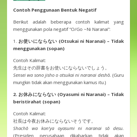
Contoh Penggunaan Bentuk Negatif
Berikut adalah beberapa contoh kalimat yang
menggunakan pola negatif “O/Go ~Ni Naranai”:
1.
お使いにならない (Otsukai ni Naranai) – Tidak
menggunakan (sopan)
Contoh Kalimat:
先生はその辞書をお使いにならないでしょう。
Sensei wa sono jisho o otsukai ni naranai deshō.
(Guru
mungkin tidak akan menggunakan kamus itu.)
2. お休みにならない (Oyasumi ni Naranai) – Tidak
beristirahat (sopan)
Contoh Kalimat:
社長は今夜お休みにならないそうです。
Shachō wa kon’ya oyasumi ni naranai sō desu.
(Presiden perusahaan dikabarkan tidak akan