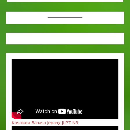
Kosakata Bahasa Jepang JLPT N5