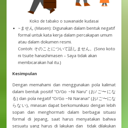
Koko de tabako o suwanaide kudasai
~ません (Masen): Digunakan dalam bentuk negatif
formal untuk kata kerja dalam percakapan umum
atau dalam dokumen resmi.
Contoh: そのことについて話しません。(Sono koto
ni tsuite hanashimasen – Saya tidak akan
membicarakan hal itu.)
Kesimpulan
Dengan memahami dan menggunakan pola kalimat
dalam bentuk positif “O/Go ~Ni Naru” (お/ご〜にな
る) dan pola negatif “O/Go ~Ni Naranai” (お/ご〜にな
らない), minasan dapat berkomunikasi dengan lebih
sopan dan menghormati dalam berbagai situasi
formal di Jepang, saat harus menyatakan bahwa
sesuatu yang harus di lakukan dan tidak dilakukan