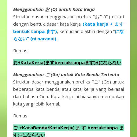
Menggunakan お (O) untuk Kata Kerja
Struktur dasar menggunakan prefiks “お” (O) diikuti
dengan bentuk dasar kata kerja
(kata kerja + ます
bentuk tanpa ます)
, kemudian diakhiri dengan “
にな
らない” (ni naranai).
Rumus:
お+KataKerja(ますbentuktanpaます)+にならない
Menggunakan ご (Go) untuk Kata Benda Tertentu
Struktur dasar menggunakan prefiks “ご” (Go) untuk
beberapa kata benda atau kata kerja yang berasal
dari bahasa Cina. Kata kerja ini biasanya merupakan
kata yang lebih formal.
Rumus:
ご+KataBenda/KataKerja(ますbentuktanpaま
す)+にならない