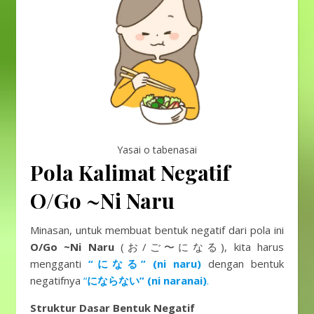
Yasai o tabenasai
Pola Kalimat Negatif
O/Go ~Ni Naru
Minasan, untuk membuat bentuk negatif dari pola ini
O/Go ~Ni Naru
(お/ご〜になる), kita harus
mengganti
“になる” (ni naru)
dengan bentuk
negatifnya
“
にならない” (ni naranai)
.
Struktur Dasar Bentuk Negatif