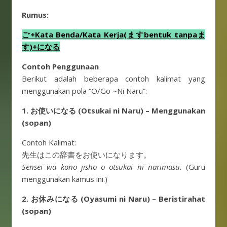
Rumus:
ご+Kata Benda/Kata Kerja(ますbentuk tanpaま
す)+になる
Contoh Penggunaan
Berikut adalah beberapa contoh kalimat yang
menggunakan pola “O/Go ~Ni Naru”:
1.
お使いになる (Otsukai ni Naru) – Menggunakan
(sopan)
Contoh Kalimat:
先生はこの辞書をお使いになります。
Sensei wa kono jisho o otsukai ni narimasu.
(Guru
menggunakan kamus ini.)
2. お休みになる (Oyasumi ni Naru) – Beristirahat
(sopan)