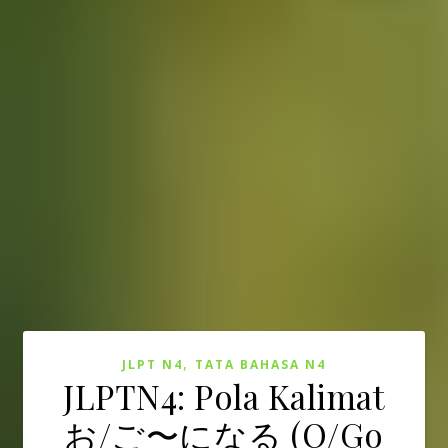
,
JLPT N4
TATA BAHASA N4
JLPTN4: Pola Kalimat
お/ご〜になる (O/Go