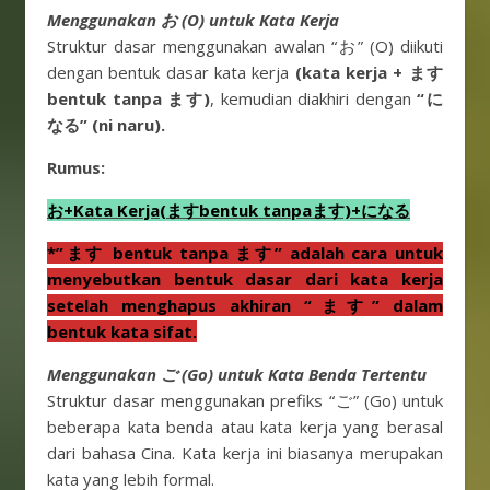
Menggunakan お (O) untuk Kata Kerja
Struktur dasar menggunakan awalan “お” (O) diikuti
dengan bentuk dasar kata kerja
(kata kerja + ます
bentuk tanpa ます)
, kemudian diakhiri dengan
“に
なる” (ni naru).
Rumus:
お+Kata Kerja(ますbentuk tanpaます)+になる
*”ます bentuk tanpa ます” adalah cara untuk
menyebutkan bentuk dasar dari kata kerja
setelah menghapus akhiran “ます” dalam
bentuk kata sifat.
Menggunakan ご (Go) untuk Kata Benda Tertentu
Struktur dasar menggunakan prefiks “ご” (Go) untuk
beberapa kata benda atau kata kerja yang berasal
dari bahasa Cina. Kata kerja ini biasanya merupakan
kata yang lebih formal.