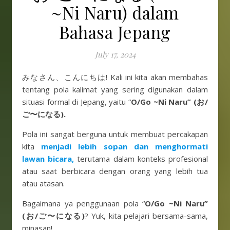
~Ni Naru) dalam
Bahasa Jepang
July 17, 2024
みなさん、こんにちは! Kali ini kita akan membahas
tentang pola kalimat yang sering digunakan dalam
situasi formal di Jepang, yaitu “
O/Go ~Ni Naru” (お/
ご〜になる).
Pola ini sangat berguna untuk membuat percakapan
kita
menjadi lebih sopan dan menghormati
lawan bicara,
terutama dalam konteks profesional
atau saat berbicara dengan orang yang lebih tua
atau atasan.
Bagaimana ya penggunaan pola “
O/Go ~Ni Naru”
(お/ご〜になる)
? Yuk, kita pelajari bersama-sama,
minasan!