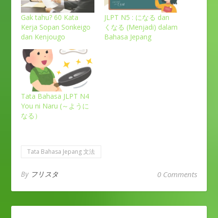
Gak tahu? 60 Kata
JLPT N5 : になる dan
Kerja Sopan Sonkeigo
くなる (Menjadi) dalam
dan Kenjougo
Bahasa Jepang
Tata Bahasa JLPT N4
You ni Naru (～ように
なる）
Tata Bahasa Jepang 文法
By
フリスタ
0 Comments