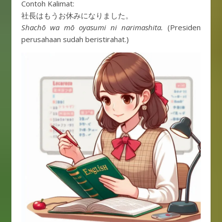
Contoh Kalimat:
社長はもうお休みになりました。
Shachō wa mō oyasumi ni narimashita.
(Presiden
perusahaan sudah beristirahat.)