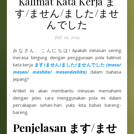
Kalimat Kata Kerja ま
す/ません/ました/ませ
んでした
July 19, 2024
みなさん、こんにちは! Apakah minasan sering
merasa bingung dengan penggunaan pola kalimat
kata kerja
ます/ません/ました/ませんでした
(masu/
masen/ mashita/ masendeshita)
dalam bahasa
Jepang?
Artikel ini akan membantu minasan memahami
dengan jelas cara menggunakan pola ini dalam
percakapan sehari-hari. yuks kita bahas bareng-
bareng.
Penjelasan ます/ませ