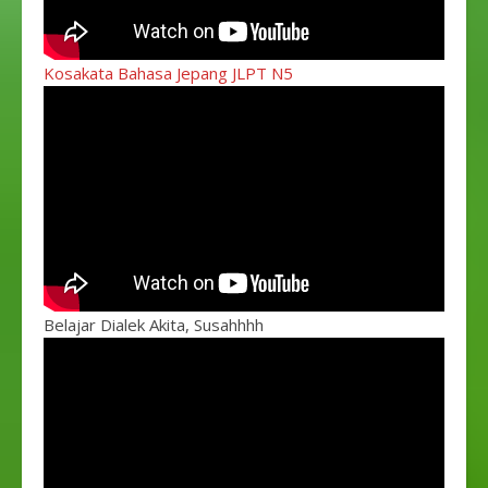
Kosakata Bahasa Jepang JLPT N5
Belajar Dialek Akita, Susahhhh