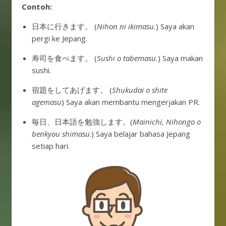
Contoh:
日本に行きます。 (
Nihon ni ikimasu.
) Saya akan
pergi ke Jepang.
寿司を食べます。 (
Sushi o tabemasu.
) Saya makan
sushi.
宿題をしてあげます。 (
Shukudai o shite
agemasu
) Saya akan membantu mengerjakan PR.
毎日、日本語を勉強します。(
Mainichi, Nihongo o
benkyou shimasu
.) Saya belajar bahasa Jepang
setiap hari.