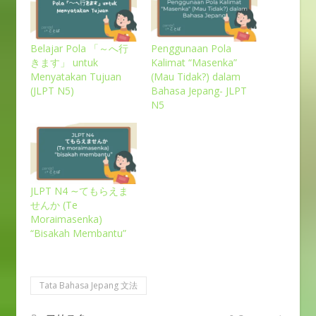
Belajar Pola 「～へ行
Penggunaan Pola
きます」 untuk
Kalimat “Masenka”
Menyatakan Tujuan
(Mau Tidak?) dalam
(JLPT N5)
Bahasa Jepang- JLPT
N5
JLPT N4 ∼てもらえま
せんか (Te
Moraimasenka)
“Bisakah Membantu”
Tata Bahasa Jepang 文法