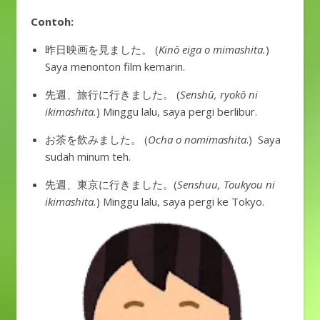
Contoh:
昨日映画を見ました。 (
Kinō eiga o mimashita.
)
Saya menonton film kemarin.
先週、旅行に行きました。 (
Senshū, ryokō ni
ikimashita.
) Minggu lalu, saya pergi berlibur.
お茶を飲みました。 (
Ocha o nomimashita
.) Saya
sudah minum teh.
先週、東京に行きました。(
Senshuu, Toukyou ni
ikimashita.
) Minggu lalu, saya pergi ke Tokyo.