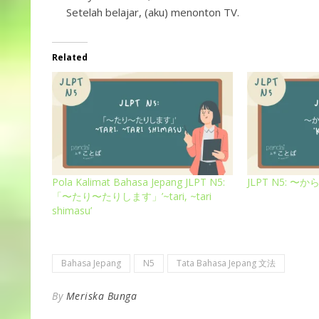
Setelah belajar, (aku) menonton TV.
Related
Pola Kalimat Bahasa Jepang JLPT N5:
JLPT N5: 〜から 
「〜たり〜たりします」’~tari, ~tari
shimasu’
Bahasa Jepang
N5
Tata Bahasa Jepang 文法
By
Meriska Bunga