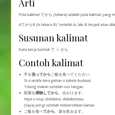
Arti
Pola kalimat てから (tekara) adalah pola kalimat yang mem
AてからB (A tekara B) “setelah A, lalu B terjadi atau dil
Susunan kalimat
Kata kerja bentuk て ＋ から
Contoh kalimat
手を
洗ってから
ご飯を食べてください。
Te o aratte kara gohan o tabete kudasai.
Tolong makan setelah cuci tangan.
部屋を
掃除してから
、出かけます。
Heya o souji shitekara, dekakemasu.
(Saya) pergi setelah mebersihkan kamar.
ご飯を食べ
てから
、薬を飲みます。