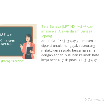
Tata Bahasa JLPT N5: 〜ませんか
(masenka) Ajakan dalam Bahasa
Jepang
Arti: Pola 「〜ませんか」'~masenka'
dipakai untuk mengajak seseorang
melakukan sesuatu bersama-sama
dengan sopan. Susunan kalimat: Kata
kerja bentuk ます (masu) + ませんか
(kara) “Karena”
(masenka) Semua kata kerja
berakhir「〜ます」diganti dengan「〜
ませんか」 食べます (tabemasu) → 食
べませんか (tabemasenka) Contoh
penggunaan: Paling banyak digunakan
dengan kata 「一緒に」'Isshoni' yang
artiny bersama-sama/bareng. 一緒に昼
ごはんを食べませんか。Isshoni
0 Comments
hirugohan wo tabemasenka.Maukah