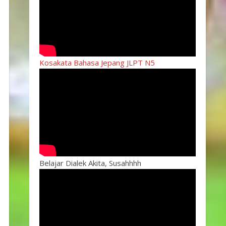
Kosakata Bahasa Jepang JLPT N5
Belajar Dialek Akita, Susahhhh