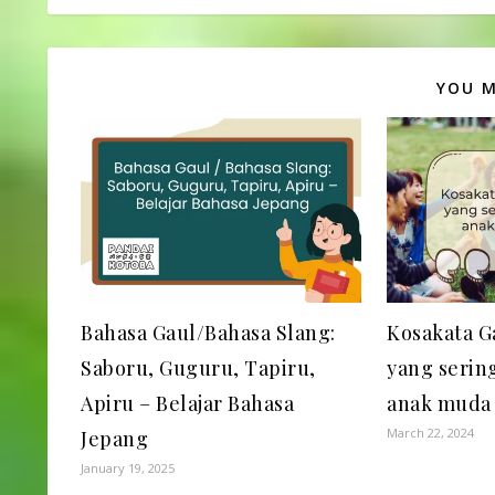
YOU M
Bahasa Gaul/Bahasa Slang:
Kosakata G
Saboru, Guguru, Tapiru,
yang serin
Apiru – Belajar Bahasa
anak muda
March 22, 2024
Jepang
January 19, 2025