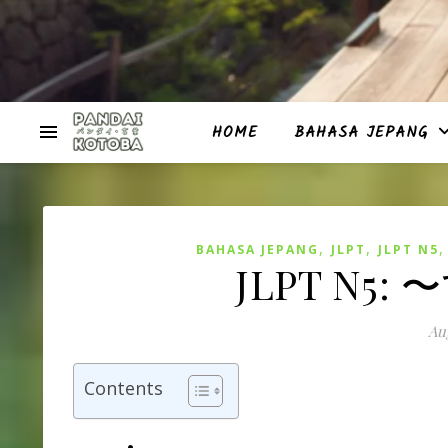
HOME
BAHASA JEPANG
,
,
BAHASA JEPANG
JLPT
JLPT N5
JLPT N5: 
Aug
Contents