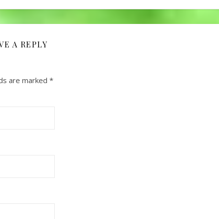
VE A REPLY
lds are marked
*