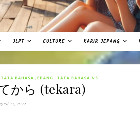
JLPT
CULTURE
KARIR JEPANG
,
,
TATA BAHASA JEPANG
TATA BAHASA N5
〜てから (tekara)
ust 21, 2022