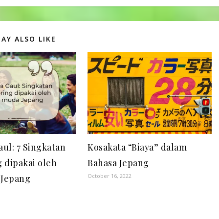
makan siang bersama-sama?…
AY ALSO LIKE
aul: 7 Singkatan
Kosakata “Biaya” dalam
g dipakai oleh
Bahasa Jepang
October 16, 2022
 Jepang