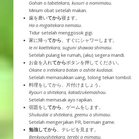
Gohan o tabetekara, kusuri o nomimasu.
Minum obat setelah makan.
歯を磨い
てから
寝ます。
Ha o migaitekara nemasu.
Tidur setelah menggosok gigi.
家に帰っ
てから
、すぐにシャワーします。
Ie ni kaettekara, suguni shawaa shimasu
.
Setelah pulang ke rumah, (aku) segera mandi.
お金を入れ
てから
ボタンを押してください。
Okane o iretekara botan o oshite kudasai.
Setelah memasukkan uang, tolong tekan tombol.
料理をしてから、片付けましょう。
Ryouri o shitekara, katadzukemashou.
Setelah memasak ayo rapikan.
宿題をし
てから
、ゲームをします。
Shukudai o shitekara, geemu o shimasu.
Setelah mengerjakan PR, bermain game.
勉強してから
、テレビを見ます。
Benkyoushitekara,
terebi o mi
masu.