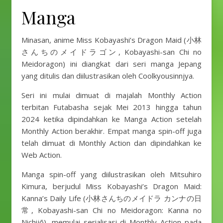
Manga
Minasan, anime Miss Kobayashi’s Dragon Maid (小林
さんちのメイドラゴン, Kobayashi-san Chi no
Meidoragon) ini diangkat dari seri manga Jepang
yang ditulis dan diilustrasikan oleh Coolkyousinnjya.
Seri ini mulai dimuat di majalah Monthly Action
terbitan Futabasha sejak Mei 2013 hingga tahun
2024 ketika dipindahkan ke Manga Action setelah
Monthly Action berakhir. Empat manga spin-off juga
telah dimuat di Monthly Action dan dipindahkan ke
Web Action.
Manga spin-off yang diilustrasikan oleh Mitsuhiro
Kimura, berjudul Miss Kobayashi’s Dragon Maid:
Kanna’s Daily Life (小林さんちのメイドラ カンナの日
常, Kobayashi-san Chi no Meidoragon: Kanna no
Nichijō), memulai serialisasi di Monthly Action pada