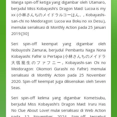
Manga spin-off ketiga yang digambar oleh Utamaro,
berjudul Miss Kobayashi’s Dragon Maid: Lucoa is my
xx (小林さんちのメイドラルコーはん。, Kobayashi-
san-chi no Meidoragon: Lucoa wa Boku no xx Desu.),
memulai serialisasi di Monthly Action pada 25 Januari
2019.[30]
Seri spin-off keempat yang digambar oleh
Nobuyoshi Zamurai, berjudul Pembantu Naga Nona
Kobayashi: Fafnir si Pertapa (小林さんちのメイドラ
大篯籠生のファフニー, Kobayashi-san Chi no
Meidoragon: Okomori Gurashi no Fafnir) memulai
serialisasi di Monthly Action pada 25 November
2020. Spin-off keempat juga dilisensikan oleh Seven
Seas.
Seri spin-off kelima yang digambar Kometsubu,
berjudul Miss Kobayashi’s Dragon Maid: Iruru Has
No Clue About Love! mulai serialisasi di Web Action
pada 12 November 2024. Spin-off tersebut