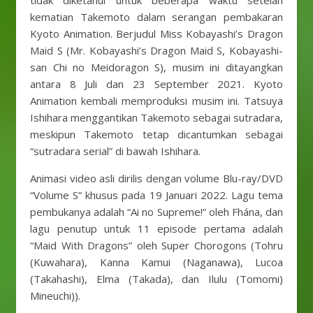
tidak diketahui untuk beberapa waktu setelah
kematian Takemoto dalam serangan pembakaran
Kyoto Animation. Berjudul Miss Kobayashi’s Dragon
Maid S (Mr. Kobayashi’s Dragon Maid S, Kobayashi-
san Chi no Meidoragon S), musim ini ditayangkan
antara 8 Juli dan 23 September 2021. Kyoto
Animation kembali memproduksi musim ini. Tatsuya
Ishihara menggantikan Takemoto sebagai sutradara,
meskipun Takemoto tetap dicantumkan sebagai
“sutradara serial” di bawah Ishihara.
Animasi video asli dirilis dengan volume Blu-ray/DVD
“Volume S” khusus pada 19 Januari 2022. Lagu tema
pembukanya adalah “Ai no Supreme!” oleh Fhána, dan
lagu penutup untuk 11 episode pertama adalah
“Maid With Dragons” oleh Super Chorogons (Tohru
(Kuwahara), Kanna Kamui (Naganawa), Lucoa
(Takahashi), Elma (Takada), dan Ilulu (Tomomi)
Mineuchi)).