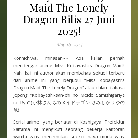
Maid The Lonely
Dragon Rilis 27 Juni
2025!
May 16, 2025
Konnichiwa, minasan~~ Apa kalian pernah
mendengar anime Miss Kobayashi’s Dragon Maid?
Nah, kali ini author akan membahas sekuel terbaru
dari anime ini yang berjudul “Miss Kobayashi’s
Dragon Maid The Lonely Dragon” atau dalam bahasa
Jepang “Kobayashi-san-chi no Meido Samishigariya
no Ryu” (小林さんちのメイドラゴン さみしがりやの
竜)
Serial anime yang berlatar di Koshigaya, Prefektur
Saitama ini mengikuti seorang pekerja kantoran
wanita yang menemukan seekor naga muda yang