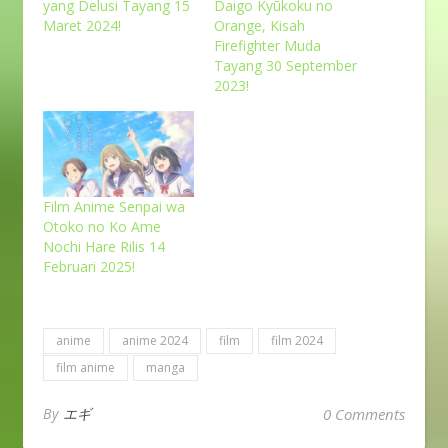
yang Delusi Tayang 15
Daigo Kyūkoku no
Maret 2024!
Orange, Kisah
Firefighter Muda
Tayang 30 September
2023!
Film Anime Senpai wa
Otoko no Ko Ame
Nochi Hare Rilis 14
Februari 2025!
anime
anime 2024
film
film 2024
film anime
manga
By
エギ
0 Comments