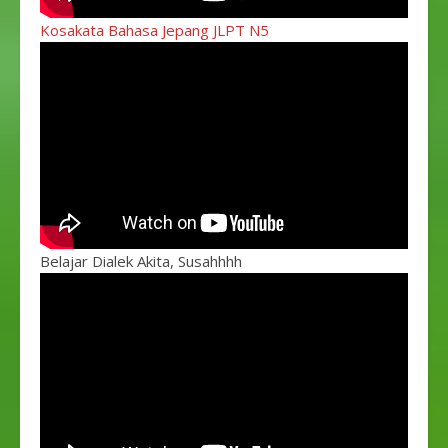
Kosakata Bahasa Jepang JLPT N5
Belajar Dialek Akita, Susahhhh