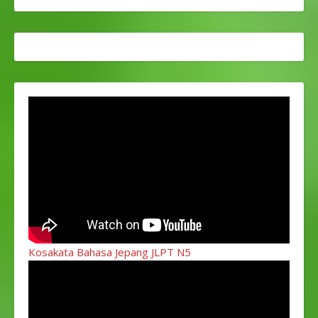
Kosakata Bahasa Jepang JLPT N5