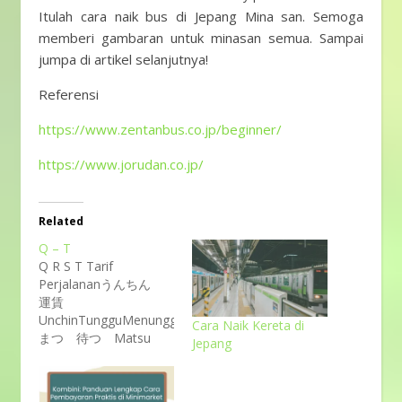
Itulah cara naik bus di Jepang Mina san. Semoga
memberi gambaran untuk minasan semua. Sampai
jumpa di artikel selanjutnya!
Referensi
https://www.zentanbus.co.jp/beginner/
https://www.jorudan.co.jp/
Related
Q – T
Q R S T Tarif
Perjalananうんちん
運賃
UnchinTungguMenunggu
Cara Naik Kereta di
まつ 待つ Matsu
Jepang