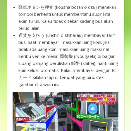
降車ボタンを押す (kousha botan o osu) menekan
tombol berhenti untuk memberitahu supir kita
akan turun. Kalau tidak ditekan kadang bus akan
terus jalan.
運賃を支払う (unchin o shiharau) membayar tarif
bus. Saat membayar, masukkan uang koin. Jika
tidak ada uang koin, masukkan uang maksimal
seribu yen ke mesin 両替機 (ryougaeki) di bagian
lubang panjang beruliskan 紙幣 (shihei), nanti uang
koin keluar otomatis. Kalau membayar dengan IC
カード silakan tap di tempat yang biru. Cek
gambar di bawah ini.