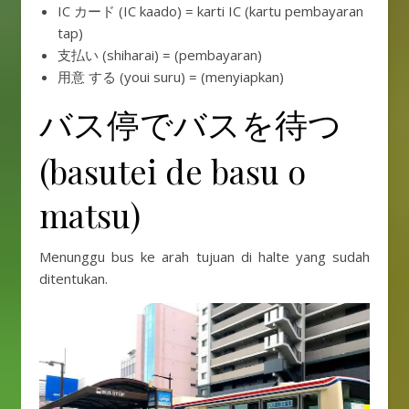
IC カード (IC kaado) = karti IC (kartu pembayaran
tap)
支払い (shiharai) = (pembayaran)
用意 する (youi suru) = (menyiapkan)
バス停でバスを待つ
(basutei de basu o
matsu)
Menunggu bus ke arah tujuan di halte yang sudah
ditentukan.