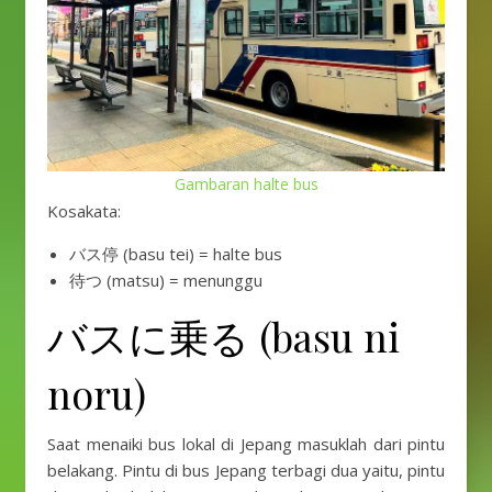
Gambaran halte bus
Kosakata:
バス停 (basu tei) = halte bus
待つ (matsu) = menunggu
バスに乗る (basu ni
noru)
Saat menaiki bus lokal di Jepang masuklah dari pintu
belakang. Pintu di bus Jepang terbagi dua yaitu, pintu