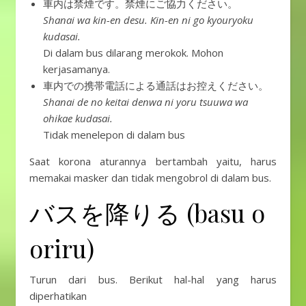
車内は禁煙です。禁煙にご協力ください。
Shanai wa kin-en desu. Kin-en ni go kyouryoku
kudasai.
Di dalam bus dilarang merokok. Mohon
kerjasamanya.
車内での携帯電話による通話はお控えください。
Shanai de no keitai denwa ni yoru tsuuwa wa
ohikae kudasai.
Tidak menelepon di dalam bus
Saat korona aturannya bertambah yaitu, harus
memakai masker dan tidak mengobrol di dalam bus.
バスを降りる (basu o
oriru)
Turun dari bus. Berikut hal-hal yang harus
diperhatikan