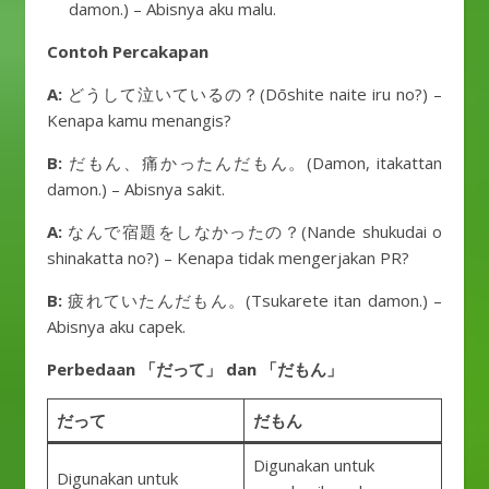
damon.) – Abisnya aku malu.
Contoh Percakapan
A:
どうして泣いているの？(Dōshite naite iru no?) –
Kenapa kamu menangis?
B:
だもん、痛かったんだもん。(Damon, itakattan
damon.) – Abisnya sakit.
A:
なんで宿題をしなかったの？(Nande shukudai o
shinakatta no?) – Kenapa tidak mengerjakan PR?
B:
疲れていたんだもん。(Tsukarete itan damon.) –
Abisnya aku capek.
Perbedaan 「だって」 dan 「だもん」
だって
だもん
Digunakan untuk
Digunakan untuk