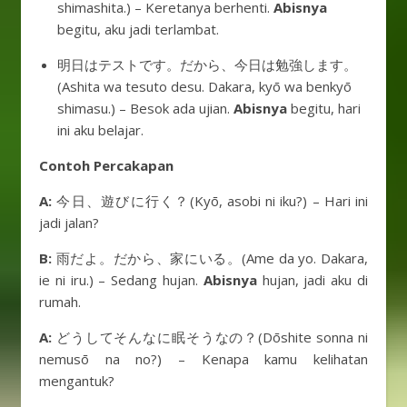
shimashita.) – Keretanya berhenti.
Abisnya
begitu, aku jadi terlambat.
明日はテストです。だから、今日は勉強します。
(Ashita wa tesuto desu. Dakara, kyō wa benkyō
shimasu.) – Besok ada ujian.
Abisnya
begitu, hari
ini aku belajar.
Contoh Percakapan
A:
今日、遊びに行く？(Kyō, asobi ni iku?) – Hari ini
jadi jalan?
B:
雨だよ。だから、家にいる。(Ame da yo. Dakara,
ie ni iru.) – Sedang hujan.
Abisnya
hujan, jadi aku di
rumah.
A:
どうしてそんなに眠そうなの？(Dōshite sonna ni
nemusō na no?) – Kenapa kamu kelihatan
mengantuk?