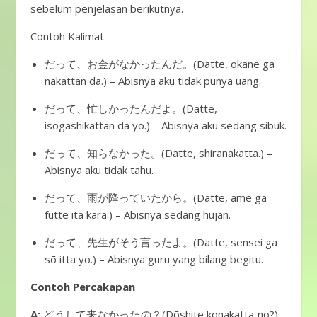
sebelum penjelasan berikutnya.
Contoh Kalimat
だって、お金がなかったんだ。(Datte, okane ga
nakattan da.) – Abisnya aku tidak punya uang.
だって、忙しかったんだよ。(Datte,
isogashikattan da yo.) – Abisnya aku sedang sibuk.
だって、知らなかった。(Datte, shiranakatta.) –
Abisnya aku tidak tahu.
だって、雨が降っていたから。(Datte, ame ga
futte ita kara.) – Abisnya sedang hujan.
だって、先生がそう言ったよ。(Datte, sensei ga
sō itta yo.) – Abisnya guru yang bilang begitu.
Contoh Percakapan
A:
どうして来なかったの？(Dōshite konakatta no?) –