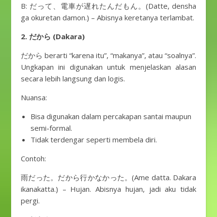
B: だって、電車が遅れたんだもん。(Datte, densha
ga okuretan damon.) – Abisnya keretanya terlambat.
2. だから (Dakara)
だから berarti “karena itu”, “makanya”, atau “soalnya”.
Ungkapan ini digunakan untuk menjelaskan alasan
secara lebih langsung dan logis.
Nuansa:
Bisa digunakan dalam percakapan santai maupun
semi-formal.
Tidak terdengar seperti membela diri.
Contoh:
雨だった。だから行かなかった。(Ame datta. Dakara
ikanakatta.) – Hujan. Abisnya hujan, jadi aku tidak
pergi.