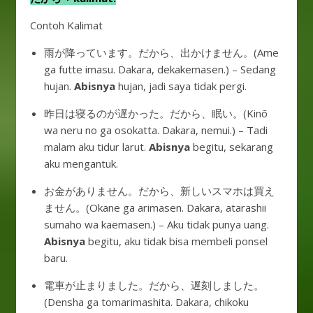
Contoh Kalimat
雨が降っています。だから、出かけません。(Ame
ga futte imasu. Dakara, dekakemasen.) – Sedang
hujan.
Abisnya
hujan, jadi saya tidak pergi.
昨日は寝るのが遅かった。だから、眠い。(Kinō
wa neru no ga osokatta. Dakara, nemui.) – Tadi
malam aku tidur larut.
Abisnya
begitu, sekarang
aku mengantuk.
お金がありません。だから、新しいスマホは買え
ません。(Okane ga arimasen. Dakara, atarashii
sumaho wa kaemasen.) – Aku tidak punya uang.
Abisnya
begitu, aku tidak bisa membeli ponsel
baru.
電車が止まりました。だから、遅刻しました。
(Densha ga tomarimashita. Dakara, chikoku