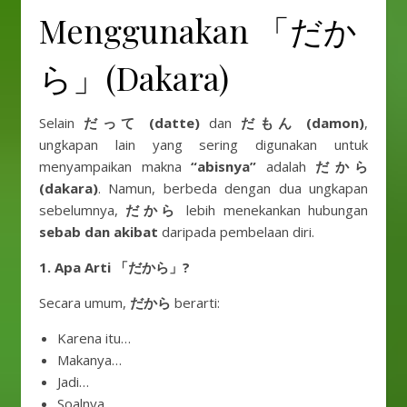
Menggunakan 「だか
ら」(Dakara)
Selain
だって (datte)
dan
だもん (damon)
,
ungkapan lain yang sering digunakan untuk
menyampaikan makna
“abisnya”
adalah
だから
(dakara)
. Namun, berbeda dengan dua ungkapan
sebelumnya,
だから
lebih menekankan hubungan
sebab dan akibat
daripada pembelaan diri.
1. Apa Arti 「だから」?
Secara umum,
だから
berarti:
Karena itu…
Makanya…
Jadi…
Soalnya…