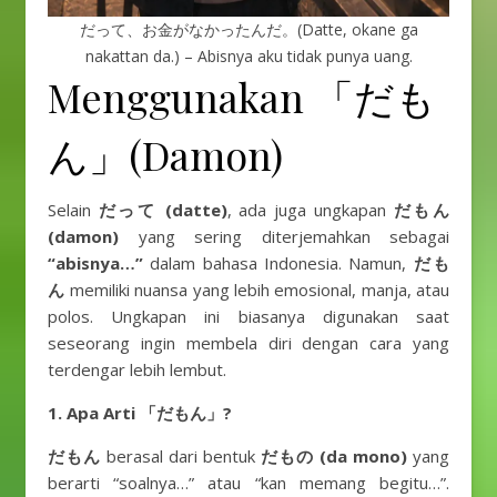
だって、お金がなかったんだ。(Datte, okane ga
nakattan da.) – Abisnya aku tidak punya uang.
Menggunakan 「だも
ん」(Damon)
Selain
だって (datte)
, ada juga ungkapan
だもん
(damon)
yang sering diterjemahkan sebagai
“abisnya…”
dalam bahasa Indonesia. Namun,
だも
ん
memiliki nuansa yang lebih emosional, manja, atau
polos. Ungkapan ini biasanya digunakan saat
seseorang ingin membela diri dengan cara yang
terdengar lebih lembut.
1. Apa Arti 「だもん」?
だもん
berasal dari bentuk
だもの (da mono)
yang
berarti “soalnya…” atau “kan memang begitu…”.