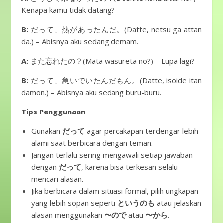
Kenapa kamu tidak datang?
B:
だって、熱があったんだ。(Datte, netsu ga attan
da.) – Abisnya aku sedang demam.
A:
また忘れたの？(Mata wasureta no?) – Lupa lagi?
B:
だって、急いでいたんだもん。(Datte, isoide itan
damon.) – Abisnya aku sedang buru-buru.
Tips Penggunaan
Gunakan
だって
agar percakapan terdengar lebih
alami saat berbicara dengan teman.
Jangan terlalu sering mengawali setiap jawaban
dengan
だって
, karena bisa terkesan selalu
mencari alasan.
Jika berbicara dalam situasi formal, pilih ungkapan
yang lebih sopan seperti
というのも
atau jelaskan
alasan menggunakan
〜ので
atau
〜から
.