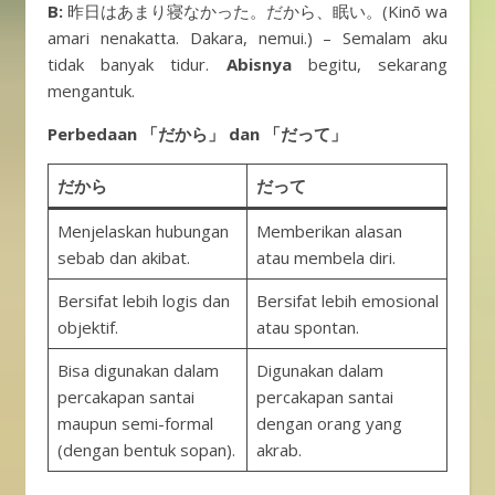
B:
昨日はあまり寝なかった。だから、眠い。(Kinō wa
amari nenakatta. Dakara, nemui.) – Semalam aku
tidak banyak tidur.
Abisnya
begitu, sekarang
mengantuk.
Perbedaan 「だから」 dan 「だって」
だから
だって
Menjelaskan hubungan
Memberikan alasan
sebab dan akibat.
atau membela diri.
Bersifat lebih logis dan
Bersifat lebih emosional
objektif.
atau spontan.
Bisa digunakan dalam
Digunakan dalam
percakapan santai
percakapan santai
maupun semi-formal
dengan orang yang
(dengan bentuk sopan).
akrab.