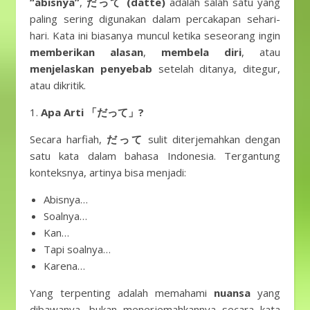
“abisnya”
,
だって (datte)
adalah salah satu yang
paling sering digunakan dalam percakapan sehari-
hari. Kata ini biasanya muncul ketika seseorang ingin
memberikan alasan
,
membela diri
, atau
menjelaskan penyebab
setelah ditanya, ditegur,
atau dikritik.
1.
Apa Arti 「だって」?
Secara harfiah,
だって
sulit diterjemahkan dengan
satu kata dalam bahasa Indonesia. Tergantung
konteksnya, artinya bisa menjadi:
Abisnya…
Soalnya…
Kan…
Tapi soalnya…
Karena…
Yang terpenting adalah memahami
nuansa
yang
dibawanya, bukan menerjemahkannya secara kata