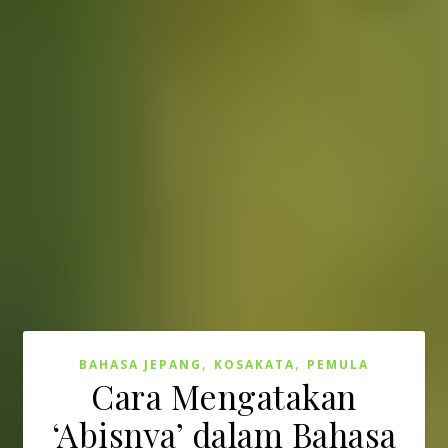
,
,
BAHASA JEPANG
KOSAKATA
PEMULA
Cara Mengatakan
‘Abisnya’ dalam Bahasa