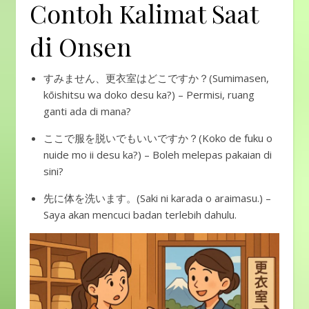
Contoh Kalimat Saat
di Onsen
すみません、更衣室はどこですか？(Sumimasen,
kōishitsu wa doko desu ka?) – Permisi, ruang
ganti ada di mana?
ここで服を脱いでもいいですか？(Koko de fuku o
nuide mo ii desu ka?) – Boleh melepas pakaian di
sini?
先に体を洗います。(Saki ni karada o araimasu.) –
Saya akan mencuci badan terlebih dahulu.