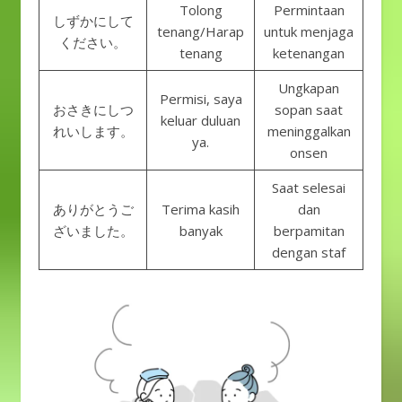
Tolong
Permintaan
しずかにして
tenang/Harap
untuk menjaga
ください。
tenang
ketenangan
Ungkapan
Permisi, saya
おさきにしつ
sopan saat
keluar duluan
れいします。
meninggalkan
ya.
onsen
Saat selesai
ありがとうご
Terima kasih
dan
ざいました。
banyak
berpamitan
dengan staf