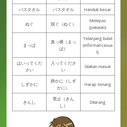
バスタオル
バスタオル
Handuk besar
Melepas
ぬぐ
脱ぐ（ぬぐ）
(pakaian)
Telanjang bulat
真っ裸（まっ
まっぱ
(informal/casua
ぱ）
l)
はいってくだ
入ってくださ
Silakan masuk
さい
い
静かに（しず
しずかに
Harap tenang
かに）
禁止（きん
きんし
Dilarang
し）