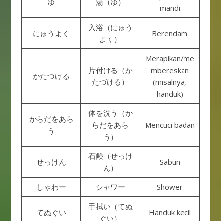
ゆ
湯（ゆ）
mandi
入浴（にゅう
にゅうよく
Berendam
よく）
Merapikan/me
片付ける（か
mbereskan
かたづける
たづける）
(misalnya,
handuk)
体を洗う（か
からだをあら
らだをあら
Mencuci badan
う
う）
石鹸（せっけ
せっけん
Sabun
ん）
しゃわー
シャワー
Shower
手拭い（てぬ
てぬぐい
Handuk kecil
ぐい）