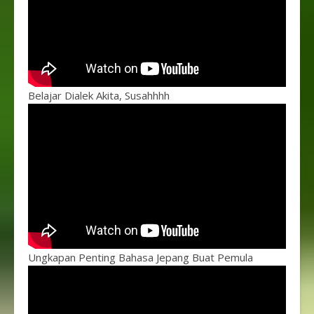
Belajar Dialek Akita, Susahhhh
Ungkapan Penting Bahasa Jepang Buat Pemula