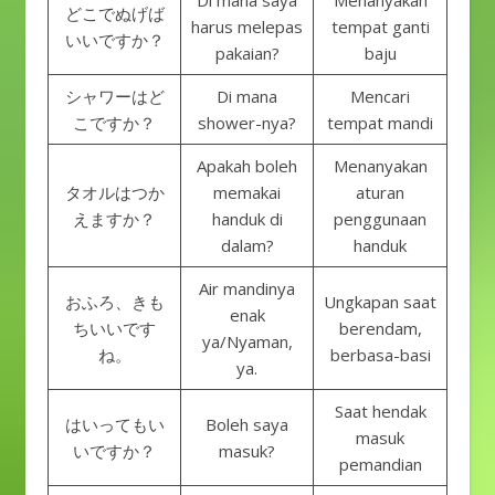
Di mana saya
Menanyakan
どこでぬげば
harus melepas
tempat ganti
いいですか？
pakaian?
baju
シャワーはど
Di mana
Mencari
こですか？
shower-nya?
tempat mandi
Apakah boleh
Menanyakan
タオルはつか
memakai
aturan
えますか？
handuk di
penggunaan
dalam?
handuk
Air mandinya
おふろ、きも
Ungkapan saat
enak
ちいいです
berendam,
ya/Nyaman,
ね。
berbasa-basi
ya.
Saat hendak
はいってもい
Boleh saya
masuk
いですか？
masuk?
pemandian