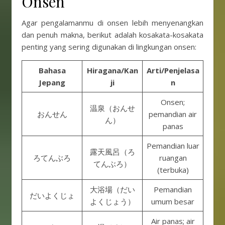
Onsen
Agar pengalamanmu di onsen lebih menyenangkan
dan penuh makna, berikut adalah kosakata-kosakata
penting yang sering digunakan di lingkungan onsen:
Bahasa
Hiragana/Kan
Arti/Penjelasa
Jepang
ji
n
Onsen;
温泉（おんせ
おんせん
pemandian air
ん）
panas
Pemandian luar
露天風呂（ろ
ろてんぶろ
ruangan
てんぶろ）
(terbuka)
大浴場（だい
Pemandian
だいよくじょ
よくじょう）
umum besar
Air panas; air