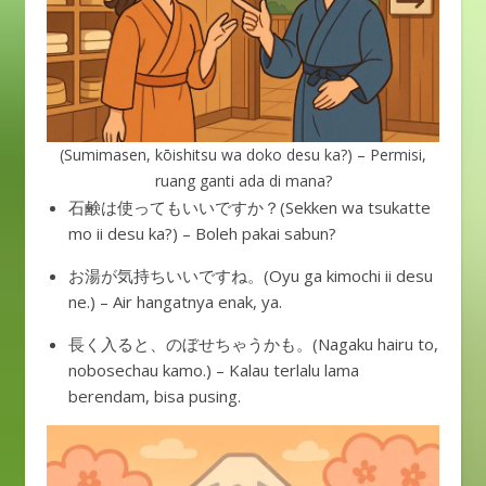
(Sumimasen, kōishitsu wa doko desu ka?) – Permisi,
ruang ganti ada di mana?
石鹸は使ってもいいですか？(Sekken wa tsukatte
mo ii desu ka?) – Boleh pakai sabun?
お湯が気持ちいいですね。(Oyu ga kimochi ii desu
ne.) – Air hangatnya enak, ya.
長く入ると、のぼせちゃうかも。(Nagaku hairu to,
nobosechau kamo.) – Kalau terlalu lama
berendam, bisa pusing.