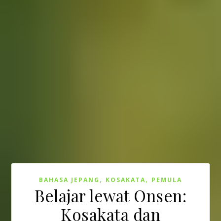
,
,
BAHASA JEPANG
KOSAKATA
PEMULA
Belajar lewat Onsen:
Kosakata dan