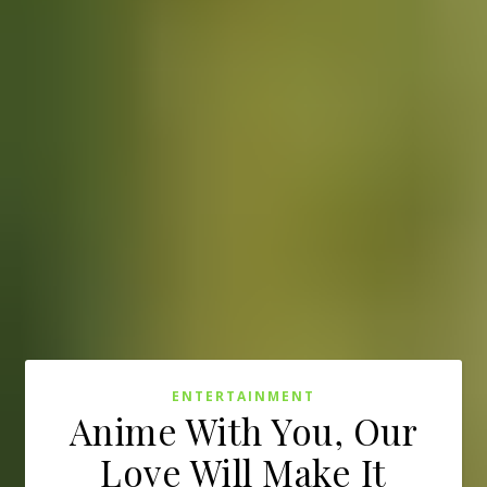
ENTERTAINMENT
Anime With You, Our
Love Will Make It