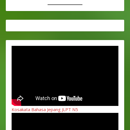
Kosakata Bahasa Jepang JLPT N5