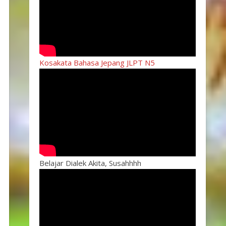
Kosakata Bahasa Jepang JLPT N5
Belajar Dialek Akita, Susahhhh