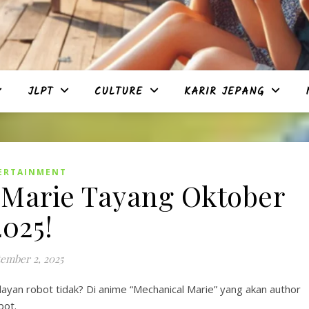
JLPT
CULTURE
KARIR JEPANG
ERTAINMENT
Marie Tayang Oktober
2025!
ember 2, 2025
layan robot tidak? Di anime “Mechanical Marie” yang akan author
bot.