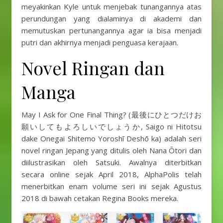
meyakinkan Kyle untuk menjebak tunangannya atas
perundungan yang dialaminya di akademi dan
memutuskan pertunangannya agar ia bisa menjadi
putri dan akhirnya menjadi penguasa kerajaan.
Novel Ringan dan
Manga
May I Ask for One Final Thing? (最後にひとつだけお
願いしてもよろしいでしょうか, Saigo ni Hitotsu
dake Onegai Shitemo Yoroshī Deshō ka) adalah seri
novel ringan Jepang yang ditulis oleh Nana Ōtori dan
diilustrasikan oleh Satsuki. Awalnya diterbitkan
secara online sejak April 2018, AlphaPolis telah
menerbitkan enam volume seri ini sejak Agustus
2018 di bawah cetakan Regina Books mereka.