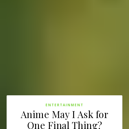
ENTERTAINMENT
Anime May I Ask for
One Final Thing?