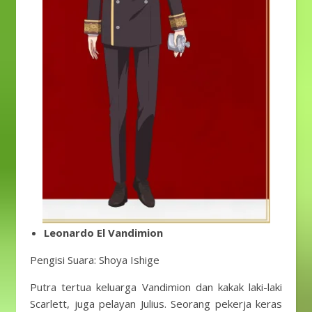
Leonardo El Vandimion
Pengisi Suara: Shoya Ishige
Putra tertua keluarga Vandimion dan kakak laki-laki
Scarlett, juga pelayan Julius. Seorang pekerja keras