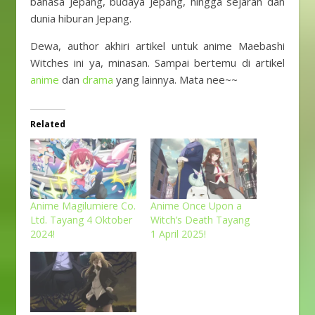
bahasa Jepang, budaya Jepang, hingga sejarah dan
dunia hiburan Jepang.
Dewa, author akhiri artikel untuk anime Maebashi
Witches ini ya, minasan. Sampai bertemu di artikel
anime
dan
drama
yang lainnya. Mata nee~~
Related
Anime Magilumiere Co.
Anime Once Upon a
Ltd. Tayang 4 Oktober
Witch’s Death Tayang
2024!
1 April 2025!