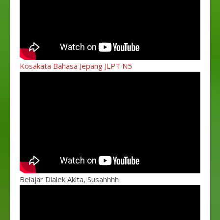
Kosakata Bahasa Jepang JLPT N5
Belajar Dialek Akita, Susahhhh