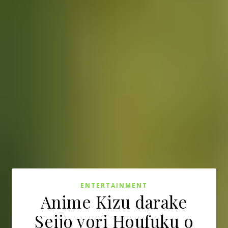
ENTERTAINMENT
Anime Kizu darake
Seijo yori Houfuku o