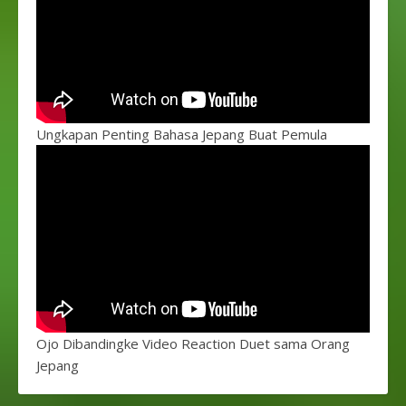
Ungkapan Penting Bahasa Jepang Buat Pemula
Ojo Dibandingke Video Reaction Duet sama Orang
Jepang