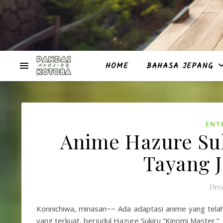
HOME
BAHASA JEPANG
ENT
Anime Hazure Suk
Tayang J
Dec
Konnichiwa, minasan~~ Ada adaptasi anime yang telah
yang terkuat, berjudul Hazure Sukiru “Kinomi Master.”