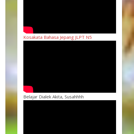
Kosakata Bahasa Jepang JLPT N5
Belajar Dialek Akita, Susahhhh