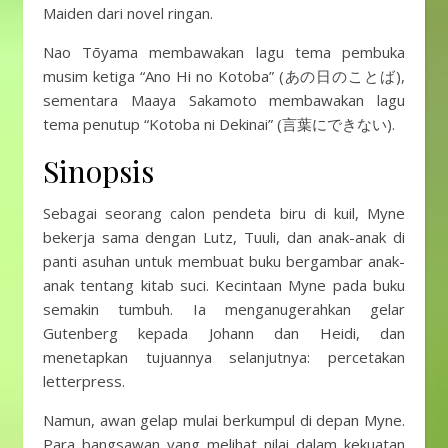
Maiden dari novel ringan.
Nao Tōyama membawakan lagu tema pembuka
musim ketiga “Ano Hi no Kotoba” (あの日のことば),
sementara Maaya Sakamoto membawakan lagu
tema penutup “Kotoba ni Dekinai” (言葉にできない).
Sinopsis
Sebagai seorang calon pendeta biru di kuil, Myne
bekerja sama dengan Lutz, Tuuli, dan anak-anak di
panti asuhan untuk membuat buku bergambar anak-
anak tentang kitab suci. Kecintaan Myne pada buku
semakin tumbuh. Ia menganugerahkan gelar
Gutenberg kepada Johann dan Heidi, dan
menetapkan tujuannya selanjutnya: percetakan
letterpress.
Namun, awan gelap mulai berkumpul di depan Myne.
Para bangsawan yang melihat nilai dalam kekuatan