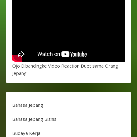
Ojo Dibandingke Video Reaction Duet sama Orang
Jepang
Bahasa Jepang
Bahasa Jepang Bisnis
Budaya Kerja