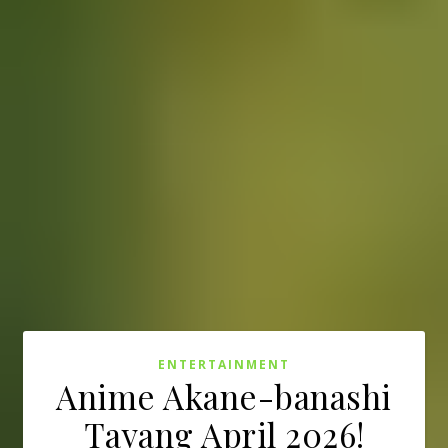
ENTERTAINMENT
Anime Akane-banashi
Tayang April 2026!