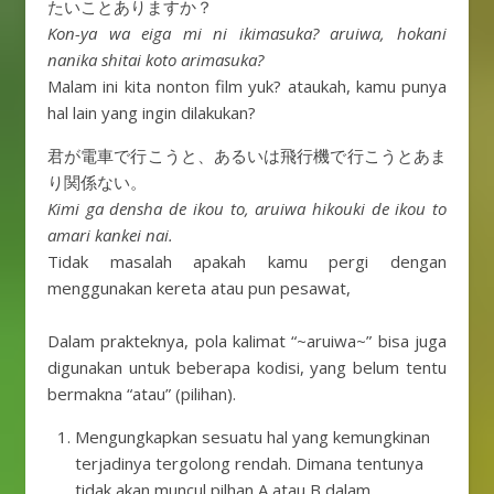
たいことありますか？
Kon-ya wa eiga mi ni ikimasuka? aruiwa, hokani
nanika shitai koto arimasuka?
Malam ini kita nonton film yuk? ataukah, kamu punya
hal lain yang ingin dilakukan?
君が電車で行こうと、あるいは飛行機で行こうとあま
り関係ない。
Kimi ga densha de ikou to, aruiwa hikouki de ikou to
amari kankei nai.
Tidak masalah apakah kamu pergi dengan
menggunakan kereta atau pun pesawat,
Dalam prakteknya, pola kalimat “~aruiwa~” bisa juga
digunakan untuk beberapa kodisi, yang belum tentu
bermakna “atau” (pilihan).
Mengungkapkan sesuatu hal yang kemungkinan
terjadinya tergolong rendah. Dimana tentunya
tidak akan muncul pilhan A atau B dalam