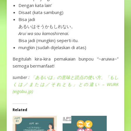
Dengan kata lain’
Disaat (kata sambung)
Bisa jadi
あるいはそうかもしれない。
Arui wa sou kamoshirenai.
Bisa jadi (mungkin) seperti itu.
mungkin (sudah dijelaskan di atas)
Begitulah kira-kira pemakaian bunpou “~aruiwa~”
semoga bermanfaat!
sumber :
「あるいは」の意味と読点の使い方、「もし
くは／または／それとも」との違い – WURK
(eigobu.jp)
Related