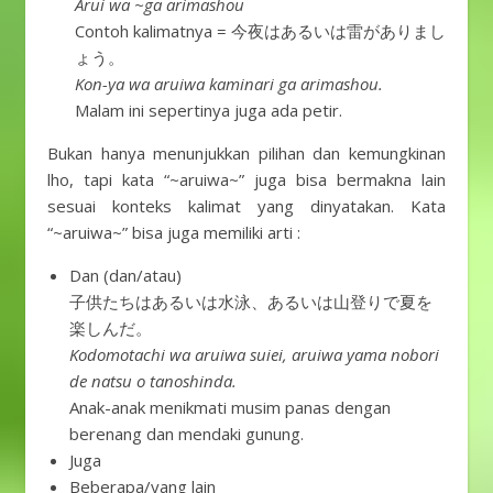
Arui wa ~ga arimashou
Contoh kalimatnya = 今夜はあるいは雷がありまし
ょう。
Kon-ya wa aruiwa kaminari ga arimashou.
Malam ini sepertinya juga ada petir.
Bukan hanya menunjukkan pilihan dan kemungkinan
lho, tapi kata “~aruiwa~” juga bisa bermakna lain
sesuai konteks kalimat yang dinyatakan. Kata
“~aruiwa~” bisa juga memiliki arti :
Dan (dan/atau)
子供たちはあるいは水泳、あるいは山登りで夏を
楽しんだ。
Kodomotachi wa aruiwa suiei, aruiwa yama nobori
de natsu o tanoshinda.
Anak-anak menikmati musim panas dengan
berenang dan mendaki gunung.
Juga
Beberapa/yang lain