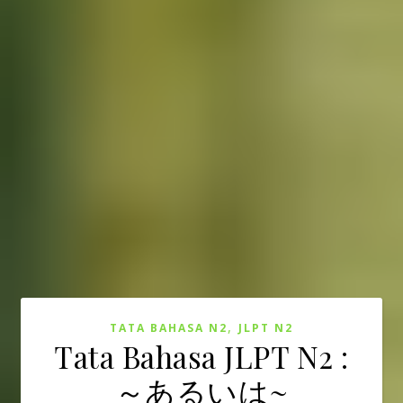
,
TATA BAHASA N2
JLPT N2
Tata Bahasa JLPT N2 :
～あるいは~