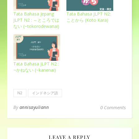
Tata Bahasa Jepang
Tata Bahasa JLPT N2:
JLPT N2 : ～ところでは
ことから (Koto Kara)
ない (~tokorodewanai)
Tata Bahasa JLPT N2 :
~かねない (~kanenai)
N2
インドネシア語
By
annisayuliann
0 Comments
LEAVE A REPLY