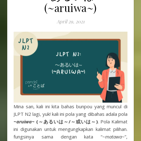
(~aruiwa~)
April 29, 2021
Mina san, kali ini kita bahas bunpou yang muncul di
JLPT N2 lagi, yuk! kali ini pola yang dibahas adala pola
~
aruiwa
~ (～あるいは～/～或いは～)
. Pola Kalimat
ini digunakan untuk mengungkapkan kalimat pilihan.
fungsinya sama dengan kata “~
matawa
~”,