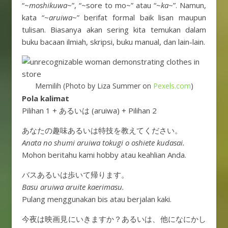
“~
moshikuwa
~”, “~sore to mo~” atau “~
ka
~”. Namun,
kata “~
aruiwa
~” berifat formal baik lisan maupun
tulisan. Biasanya akan sering kita temukan dalam
buku bacaan ilmiah, skripsi, buku manual, dan lain-lain.
Memilih (Photo by Liza Summer on
Pexels.com
)
Pola kalimat
Pilihan 1 + あるいは (aruiwa) + Pilihan 2
あなたの趣味あるいは特技を教えてください。
Anata no shumi aruiwa tokugi o oshiete kudasai.
Mohon beritahu kami hobby atau keahlian Anda.
バスあるいは歩いて帰ります。
Basu aruiwa aruite kaerimasu.
Pulang menggunakan bis atau berjalan kaki.
今夜は映画見にいきますか？あるいは、他になにかし