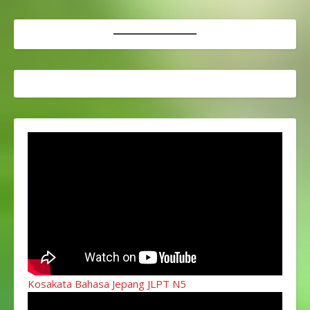
Kosakata Bahasa Jepang JLPT N5