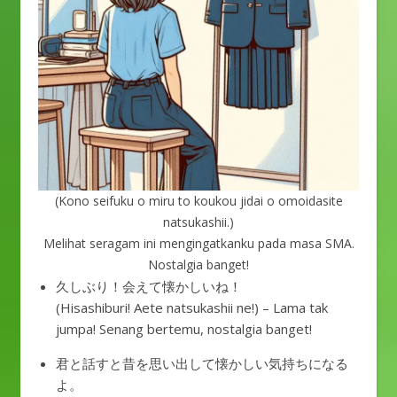
(Kono seifuku o miru to koukou jidai o omoidasite
natsukashii.)
Melihat seragam ini mengingatkanku pada masa SMA.
Nostalgia banget!
久しぶり！会えて懐かしいね！
(Hisashiburi! Aete natsukashii ne!) – Lama tak
jumpa! Senang bertemu, nostalgia banget!
君と話すと昔を思い出して懐かしい気持ちになる
よ。