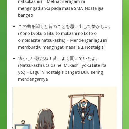
natsukashii.) – Melihat seragam ini
mengingatkanku pada masa SMA. Nostalgia
banget!
この曲を聞くと昔のことを思い出して懐かしい。
(Kono kyoku o kiku to mukashi no koto o
omoidasite natsukashii.) – Mendengar lagu ini
membuatku mengingat masa lalu. Nostalgia!
懐かしい歌だね！昔、よく聞いていたよ。
(Natsukashii uta da ne! Mukashi, yoku kiite ita
yo.) – Lagu ini nostalgia banget! Dulu sering
mendengarnya.