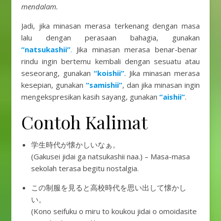
mendalam.
Jadi, jika minasan merasa terkenang dengan masa
lalu dengan perasaan bahagia, gunakan
“natsukashii”
.
Jika minasan merasa benar-benar
rindu ingin bertemu kembali dengan sesuatu atau
seseorang, gunakan
“koishii”
. Jika minasan merasa
kesepian, gunakan
“samishii”
, dan jika minasan ingin
mengekspresikan kasih sayang, gunakan
“aishii”
.
Contoh Kalimat
学生時代が懐かしいなぁ。
(Gakusei jidai ga natsukashii naa.) – Masa-masa
sekolah terasa begitu nostalgia.
この制服を見ると高校時代を思い出して懐かし
い。
(Kono seifuku o miru to koukou jidai o omoidasite