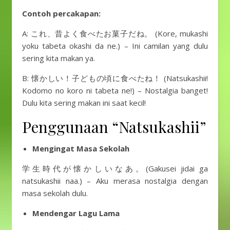
Contoh percakapan:
A: これ、昔よく食べたお菓子だね。 (Kore, mukashi
yoku tabeta okashi da ne.) – Ini camilan yang dulu
sering kita makan ya.
B: 懐かしい！子どもの頃に食べたね！ (Natsukashii!
Kodomo no koro ni tabeta ne!) – Nostalgia banget!
Dulu kita sering makan ini saat kecil!
Penggunaan “Natsukashii”
Mengingat Masa Sekolah
学生時代が懐かしいなあ。(Gakusei jidai ga
natsukashii naa.) – Aku merasa nostalgia dengan
masa sekolah dulu.
Mendengar Lagu Lama