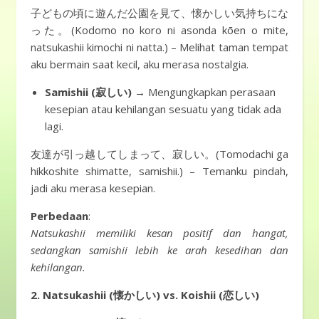
子どもの頃に遊んだ公園を見て、懐かしい気持ちにな
った。(Kodomo no koro ni asonda kōen o mite,
natsukashii kimochi ni natta.) – Melihat taman tempat
aku bermain saat kecil, aku merasa nostalgia.
Samishii (寂しい)
→ Mengungkapkan perasaan
kesepian atau kehilangan sesuatu yang tidak ada
lagi.
友達が引っ越してしまって、寂しい。(Tomodachi ga
hikkoshite shimatte, samishii.) – Temanku pindah,
jadi aku merasa kesepian.
Perbedaan
:
Natsukashii memiliki kesan positif dan hangat,
sedangkan samishii lebih ke arah kesedihan dan
kehilangan.
2. Natsukashii (懐かしい) vs. Koishii (恋しい)