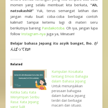
momen yang selalu membuat kita berkata,
“Ah,
natsukashii!”
Yuk, terus semangat latihan dan
jangan malu buat coba-coba berbagai contoh
kalimat! Sampai ketemu lagi di materi seru
berikutnya bareng
Pandaikotoba.
Oh iya, jangan lupa
follow
Instagram-nya
juga ya, Minasan!
Belajar bahasa Jepang itu asyik banget, lho. が
んばってね!!
Related
Kumpulan Kosakata
tentang Emosi Bahagia
dalam Bahasa Jepang
Untuk menunjukkan
perasaan bahagaia
Ketika Satu Kata
dalam bahasa Jepang
Menyimpan Seribu
terdiri dari berbagai
Rasa: Kata Jepang
macam dan situasi.
yang Sulit