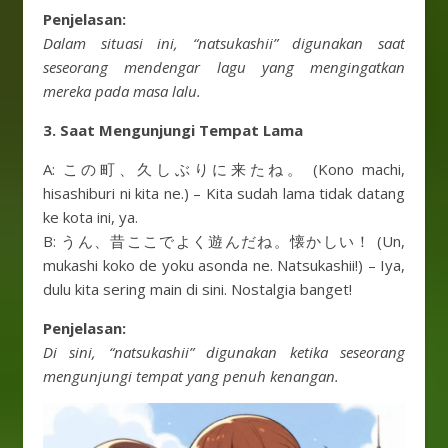
Penjelasan:
Dalam situasi ini, “natsukashii” digunakan saat
seseorang mendengar lagu yang mengingatkan
mereka pada masa lalu.
3. Saat Mengunjungi Tempat Lama
A: この町、久しぶりに来たね。 (Kono machi,
hisashiburi ni kita ne.) – Kita sudah lama tidak datang
ke kota ini, ya.
B: うん、昔ここでよく遊んだね。懐かしい！ (Un,
mukashi koko de yoku asonda ne. Natsukashii!) – Iya,
dulu kita sering main di sini. Nostalgia banget!
Penjelasan:
Di sini, “natsukashii” digunakan ketika seseorang
mengunjungi tempat yang penuh kenangan.