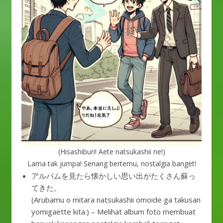
(Hisashiburi! Aete natsukashii ne!)
Lama tak jumpa! Senang bertemu, nostalgia banget!
アルバムを見たら懐かしい思い出がたくさん蘇っ
てきた。
(Arubamu o mitara natsukashii omoide ga takusan
yomigaette kita.) – Melihat album foto membuat