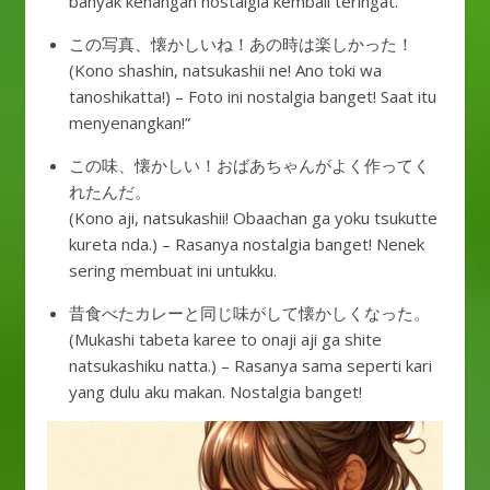
banyak kenangan nostalgia kembali teringat.
この写真、懐かしいね！あの時は楽しかった！
(Kono shashin, natsukashii ne! Ano toki wa
tanoshikatta!) – Foto ini nostalgia banget! Saat itu
menyenangkan!”
この味、懐かしい！おばあちゃんがよく作ってく
れたんだ。
(Kono aji, natsukashii! Obaachan ga yoku tsukutte
kureta nda.) – Rasanya nostalgia banget! Nenek
sering membuat ini untukku.
昔食べたカレーと同じ味がして懐かしくなった。
(Mukashi tabeta karee to onaji aji ga shite
natsukashiku natta.) – Rasanya sama seperti kari
yang dulu aku makan. Nostalgia banget!