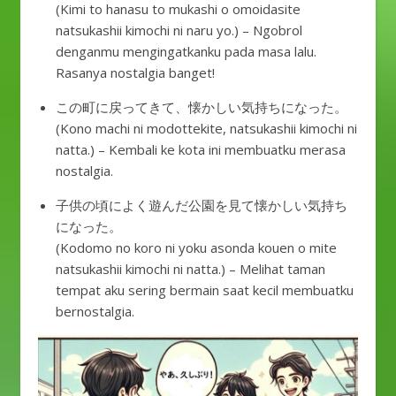
(Kimi to hanasu to mukashi o omoidasite
natsukashii kimochi ni naru yo.) – Ngobrol
denganmu mengingatkanku pada masa lalu.
Rasanya nostalgia banget!
この町に戻ってきて、懐かしい気持ちになった。
(Kono machi ni modottekite, natsukashii kimochi ni
natta.) – Kembali ke kota ini membuatku merasa
nostalgia.
子供の頃によく遊んだ公園を見て懐かしい気持ち
になった。
(Kodomo no koro ni yoku asonda kouen o mite
natsukashii kimochi ni natta.) – Melihat taman
tempat aku sering bermain saat kecil membuatku
bernostalgia.