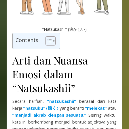
“Natsukashii” (懐かしい)
Contents
Arti dan Nuansa
Emosi dalam
“Natsukashii”
Secara harfiah,
“natsukashii”
berasal dari kata
kerja
“natsuku” (懐く)
yang berarti
“melekat”
atau
“menjadi akrab dengan sesuatu.”
Seiring waktu,
kata ini berkembang menjadi bentuk adjektiva yang
menggambarkan perasaan ketika sesuatu dari masa