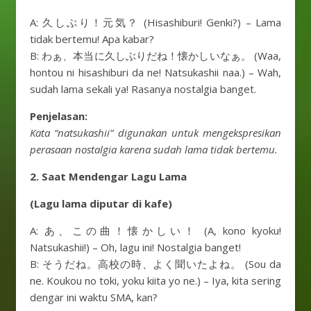
A: 久しぶり！元気？ (Hisashiburi! Genki?) – Lama
tidak bertemu! Apa kabar?
B: わぁ、本当に久しぶりだね！懐かしいなぁ。 (Waa,
hontou ni hisashiburi da ne! Natsukashii naa.) – Wah,
sudah lama sekali ya! Rasanya nostalgia banget.
Penjelasan:
Kata “natsukashii” digunakan untuk mengekspresikan
perasaan nostalgia karena sudah lama tidak bertemu.
2. Saat Mendengar Lagu Lama
(Lagu lama diputar di kafe)
A: あ、この曲！懐かしい！ (A, kono kyoku!
Natsukashii!) – Oh, lagu ini! Nostalgia banget!
B: そうだね。高校の時、よく聞いたよね。 (Sou da
ne. Koukou no toki, yoku kiita yo ne.) – Iya, kita sering
dengar ini waktu SMA, kan?