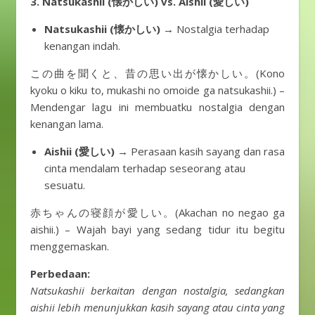
3. Natsukashii (懐かしい) vs. Aishii (愛しい)
Natsukashii (懐かしい)
→ Nostalgia terhadap
kenangan indah.
この曲を聞くと、昔の思い出が懐かしい。(Kono
kyoku o kiku to, mukashi no omoide ga natsukashii.) –
Mendengar lagu ini membuatku nostalgia dengan
kenangan lama.
Aishii (愛しい)
→ Perasaan kasih sayang dan rasa
cinta mendalam terhadap seseorang atau
sesuatu.
赤ちゃんの寝顔が愛しい。(Akachan no negao ga
aishii.) – Wajah bayi yang sedang tidur itu begitu
menggemaskan.
Perbedaan:
Natsukashii berkaitan dengan nostalgia, sedangkan
aishii lebih menunjukkan kasih sayang atau cinta yang