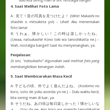
dulu kita sering main di sini. Nostalgia banget!
4. Saat Melihat Foto Lama
A : 見て！昔の写真を見つけたよ！ (Mite! Mukashi no
shashin o mitsuketa yo!) – Lihat! Aku menemukan
foto lama!
B: うわぁ、懐かしい！この時は楽しかったね。
(Uwaa, natsukashii! Kono toki wa tanoshikatta ne.) –
Wah, nostalgia banget! Saat itu menyenangkan, ya.
Penjelasan:
Di sini, “natsukashii” digunakan saat melihat foto yang
membangkitkan kenangan indah.
5. Saat Membicarakan Masa Kecil
A: 子どもの頃、外でよく遊んだよね。 (Kodomo no
koro, soto de yoku asonda yo ne.) – Dulu waktu kecil,
kita sering main di luar, ya.
B: そうだね。あの頃は毎日楽しかった！懐かしいな
ぁ。 (Sou da ne. Ano koro wa mainichi tanoshikatta!