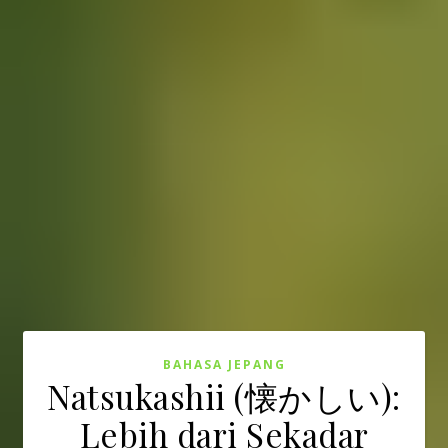
BAHASA JEPANG
Natsukashii (懐かしい):
Lebih dari Sekadar