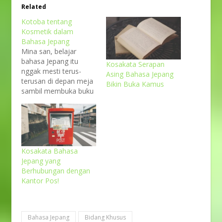
Related
Kotoba tentang
Kosmetik dalam
Bahasa Jepang
Mina san, belajar
bahasa Jepang itu
Kosakata Serapan
nggak mesti terus-
Asing Bahasa Jepang
terusan di depan meja
Bikin Buka Kamus
sambil membuka buku
yaa! Kapanpun dan di
manapun kita bisa
menggunakan waktu
untuk belajar dan
memperkaya
pengetahuan
Kosakata Bahasa
kosakata, agar kita
Jepang yang
bisa makin pede nih
Berhubungan dengan
saat berbicara dalam
Kantor Pos!
bahasa Jepang. Photo
by Anderson Guerra on
Pexels.com Salah satu
Bahasa Jepang
Bidang Khusus
kesempatan…