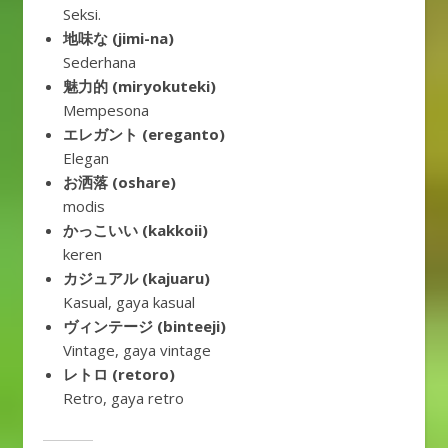
Seksi.
地味な (jimi-na)
Sederhana
魅力的 (miryokuteki)
Mempesona
エレガント (ereganto)
Elegan
お洒落 (oshare)
modis
かっこいい (kakkoii)
keren
カジュアル (kajuaru)
Kasual, gaya kasual
ヴィンテージ (binteeji)
Vintage, gaya vintage
レトロ (retoro)
Retro, gaya retro