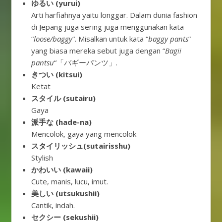
ゆるい (yurui)
Arti harfiahnya yaitu longgar. Dalam dunia fashion
di Jepang juga sering juga menggunakan kata
“
loose/baggy
“. Misalkan untuk kata “
baggy pants
”
yang biasa mereka sebut juga dengan “
Bagii
pantsu
“「バギーパンツ」.
きつい (kitsui)
Ketat
スタイル (sutairu)
Gaya
派手な (hade-na)
Mencolok, gaya yang mencolok
スタイリッシュ(sutairisshu)
Stylish
かわいい (kawaii)
Cute, manis, lucu, imut.
美しい (utsukushii)
Cantik, indah.
セクシー (sekushii)