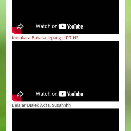
Kosakata Bahasa Jepang JLPT N5
Belajar Dialek Akita, Susahhhh