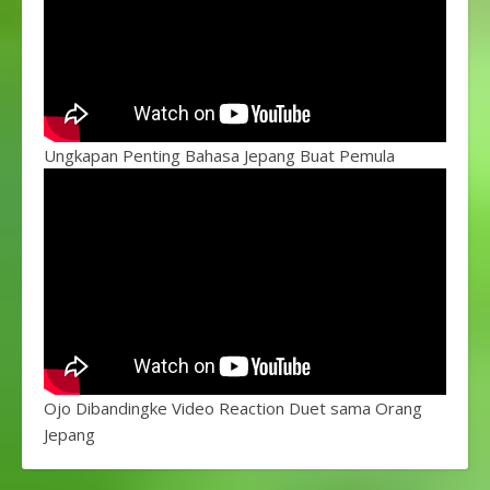
Ungkapan Penting Bahasa Jepang Buat Pemula
Ojo Dibandingke Video Reaction Duet sama Orang
Jepang