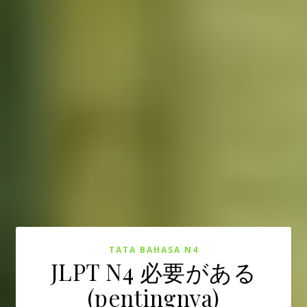
TATA BAHASA N4
JLPT N4 必要がある
(pentingnya)