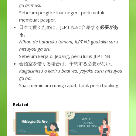
ga arimasu.
Sebelum pergi ke luar negeri, perlu untuk
membuat paspor.
日本で働くために、JLPT N3に合格する
必要があ
る
。
Nihon de hataraku tameni, JLPT N3 goukaku suru
hitsuyou ga aru.
Sebelum kerja di Jepang, perlu lulus JLPT N3.
会議室を借りる場合は、予約する必要がない。
Kaigaishitsu o kariru baai wa, yoyaku suru hitsuyou
ga nai.
Saat meminjam ruang rapat, tidak perlu booking.
Related