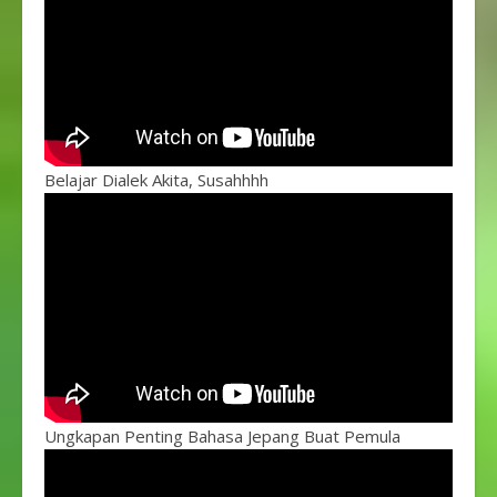
Belajar Dialek Akita, Susahhhh
Ungkapan Penting Bahasa Jepang Buat Pemula