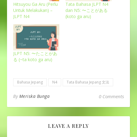
Hitsuyou Ga Aru (Perlu
Tata Bahasa JLPT N4
Untuk Melakukan) –
dan N5: 〜ことがある
JLPT N4
(koto ga aru)
JLPT N5: 〜たことがあ
る (~ta koto ga aru)
Bahasa Jepang
N4
Tata Bahasa Jepang 文法
By
Meriska Bunga
0 Comments
LEAVE A REPLY