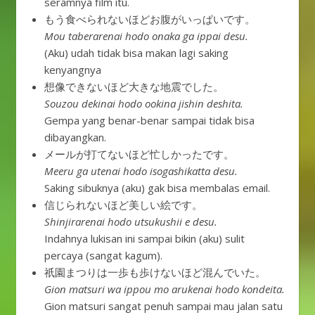
seramnya film itu.
もう食べられないほどお腹がいっぱいです。
Mou taberarenai hodo onaka ga ippai desu.
(Aku) udah tidak bisa makan lagi saking
kenyangnya
想像できないほど大きな地震でした。
Souzou dekinai hodo ookina jishin deshita.
Gempa yang benar-benar sampai tidak bisa
dibayangkan.
メールが打てないほど忙しかったです。
Meeru ga utenai hodo isogashikatta desu.
Saking sibuknya (aku) gak bisa membalas email.
信じられないほど美しい絵です。
Shinjirarenai hodo utsukushii e desu.
Indahnya lukisan ini sampai bikin (aku) sulit
percaya (sangat kagum).
祇園まつりは一歩も歩けないほど混んでいた。
Gion matsuri wa ippou mo arukenai hodo kondeita.
Gion matsuri sangat penuh sampai mau jalan satu