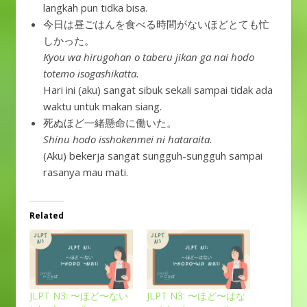
langkah pun tidka bisa.
今日は昼ごはんを食べる時間がないほどとても忙
しかった。
Kyou wa hirugohan o taberu jikan ga nai hodo
totemo isogashikatta.
Hari ini (aku) sangat sibuk sekali sampai tidak ada
waktu untuk makan siang.
死ぬほど一緒懸命に働いた。
Shinu hodo isshokenmei ni hataraita.
(Aku) bekerja sangat sungguh-sungguh sampai
rasanya mau mati.
Related
JLPT N3: 〜ほど〜ない
JLPT N3: 〜ほど〜はな