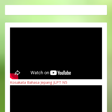
Kosakata Bahasa Jepang JLPT N5