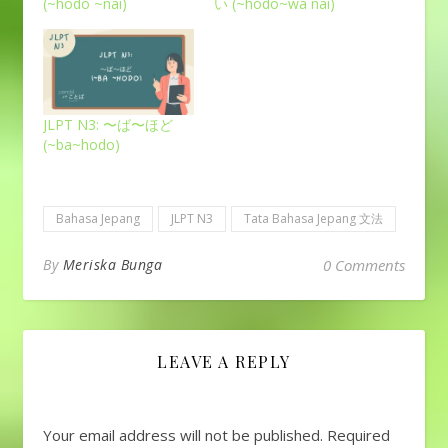
(~hodo ~nai)
い (~hodo~wa nai)
JLPT N3: 〜ば〜ほど
(~ba~hodo)
Bahasa Jepang
JLPT N3
Tata Bahasa Jepang 文法
By
Meriska Bunga
0 Comments
LEAVE A REPLY
Your email address will not be published.
Required