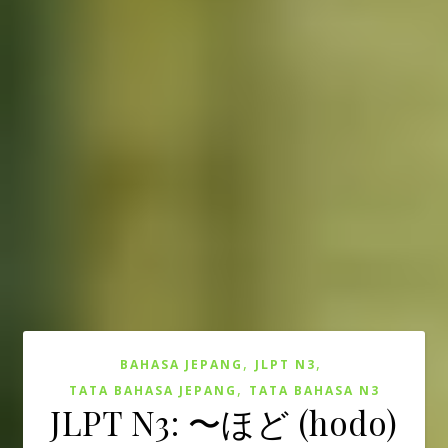
,
,
BAHASA JEPANG
JLPT N3
,
TATA BAHASA JEPANG
TATA BAHASA N3
JLPT N3: 〜ほど (hodo)