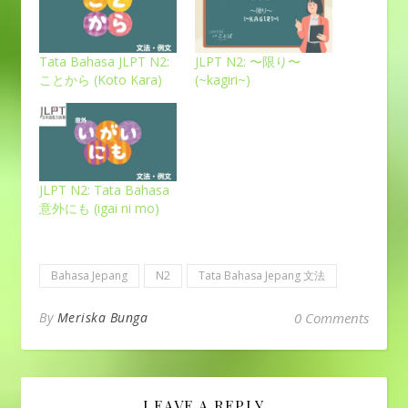
Tata Bahasa JLPT N2:
JLPT N2: 〜限り〜
ことから (Koto Kara)
(~kagiri~)
JLPT N2: Tata Bahasa
意外にも (igai ni mo)
Bahasa Jepang
N2
Tata Bahasa Jepang 文法
By
Meriska Bunga
0 Comments
LEAVE A REPLY