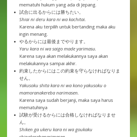
mematuhi hukum yang ada di Jepang.
試合に出るからには勝ちたい。
Shiai ni deru kara ni wa kachitai.
Karena aku terpilih untuk bertanding maka aku
ingin menang.
やるからには最後までやります。
Yaru kara ni wa saigo made yarimasu.
Karena saya akan melakukannya saya akan
melakukannya sampai akhir.
約束したからにはこの約束を守らなければなりま
せん。
Yakusoku shita kara ni wa kono yakusoku o
mamoranakereba narimasen.
Karena saya sudah berjanji, maka saya harus
mematuhinya
試験が受けるからには合格しなければなりませ
ん。
Shiken ga ukeru kara ni wa goukaku
shinakerebanarimasen.