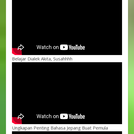
Belajar Dialek Akita, Susahhhh
Ungkapan Penting Bahasa Jepang Buat Pemula