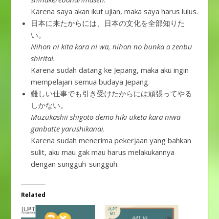
Karena saya akan ikut ujian, maka saya harus lulus.
日本に来たからには、日本の文化を全部知りた
い。
Nihon ni kita kara ni wa, nihon no bunka o zenbu
shiritai.
Karena sudah datang ke Jepang, maka aku ingin
mempelajari semua budaya Jepang.
難しい仕事でも引き受けたからには頑張ってやる
しかない。
Muzukashii shigoto demo hiki uketa kara niwa
ganbatte yarushikanai.
Karena sudah menerima pekerjaan yang bahkan
sulit, aku mau gak mau harus melakukannya
dengan sungguh-sungguh.
Related