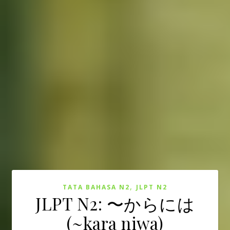
,
TATA BAHASA N2
JLPT N2
JLPT N2: 〜からには
(~kara niwa)