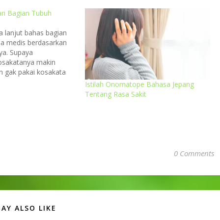
ari Bagian Tubuh
a lanjut bahas bagian
ala medis berdasarkan
ya. Supaya
osakatanya makin
 gak pakai kosakata
, langsung cek artikel
Istilah Onomatope Bahasa Jepang
oto by Tim Mossholder
Tentang Rasa Sakit
 (Hana) / Hidung くしゃ
 ga deru) = bersin-
からない (nioi ga
0 Comments
AY ALSO LIKE