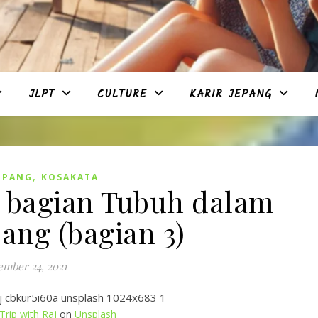
JLPT
CULTURE
KARIR JEPANG
,
EPANG
KOSAKATA
i bagian Tubuh dalam
ang (bagian 3)
ember 24, 2021
Trip with Raj
on
Unsplash