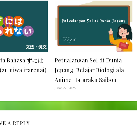
Tata Bahasa ずには
Petualangan Sel di Dunia
 niwa irarenai)
Jepang: Belajar Biologi ala
Anime Hataraku Saibou
June 22, 2025
VE A REPLY