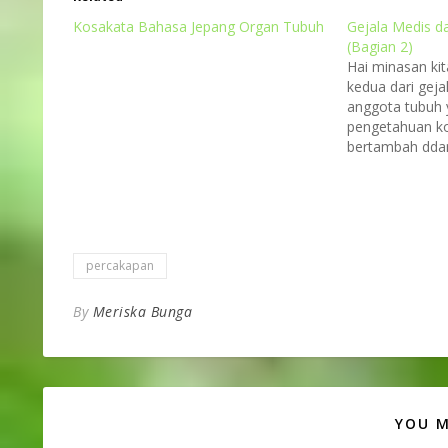
Kosakata Bahasa Jepang Organ Tubuh
Gejala Medis d
(Bagian 2)
Hai minasan kit
kedua dari gej
anggota tubuh 
pengetahuan k
bertambah ddan
yang itu-itu aja
berikut ini! Ph
on Unsplash 鼻
みがでる (kushami
bersinにおいがわ
wakaranai)…
percakapan
By
Meriska Bunga
YOU M