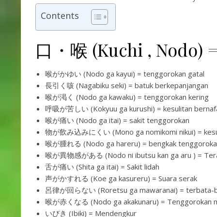
Contents
口・喉 (Kuchi , Nodo) =
喉がかゆい (Nodo ga kayui) = tenggorokan gatal
長引く咳 (Nagabiku seki) = batuk berkepanjangan
喉が渇く (Nodo ga kawaku) = tenggorokan kering
呼吸が苦しい (Kokyuu ga kurushi) = kesulitan bernafa
喉が痛い (Nodo ga itai) = sakit tenggorokan
物が飲み込みにくい (Mono ga nomikomi nikui) = kesul
喉が腫れる (Nodo ga hareru) = bengkak tenggoroka
喉が異物感がある (Nodo ni ibutsu kan ga aru ) = Teras
舌が痛い (Shita ga itai) = Sakit lidah
声がかすれる (Koe ga kasureru) = Suara serak
呂律が回らない (Roretsu ga mawaranai) = terbata-b
喉が赤くなる (Nodo ga akakunaru) = Tenggorokan m
いびき (Ibiki) = Mendengkur