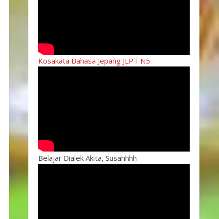
Kosakata Bahasa Jepang JLPT N5
Belajar Dialek Akita, Susahhhh