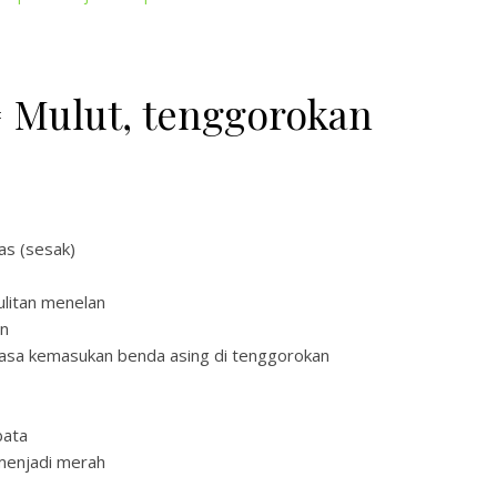
 Mulut, tenggorokan
s (sesak)
itan menelan
n
a kemasukan benda asing di tenggorokan
ata
enjadi merah