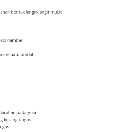
n bentuk langit-langit mulut
adi hambar
esuatu di lidah
rahan pada gusi
g kurang bagus
 gusi