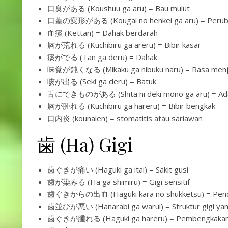
口臭がある (Koushuu ga aru) = Bau mulut
口蓋の変形がある (Kougai no henkei ga aru) = Perubaha
血痰 (Kettan) = Dahak berdarah
唇が荒れる (Kuchibiru ga areru) = Bibir kasar
痰がでる (Tan ga deru) = Dahak
味覚が鈍くなる (Mikaku ga nibuku naru) = Rasa menj
咳が出る (Seki ga deru) = Batuk
舌にできものがある (Shita ni deki mono ga aru) = Ada s
唇が腫れる (Kuchibiru ga hareru) = Bibir bengkak
口内炎 (kounaien) = stomatitis atau sariawan
歯 (Ha) Gigi
歯ぐきが痛い (Haguki ga itai) = Sakit gusi
歯が染みる (Ha ga shimiru) = Gigi sensitif
歯ぐきからの出血 (Haguki kara no shukketsu) = Penda
歯並びが悪い (Hanarabi ga warui) = Struktur gigi yan
歯ぐきが腫れる (Haguki ga hareru) = Pembengkakan