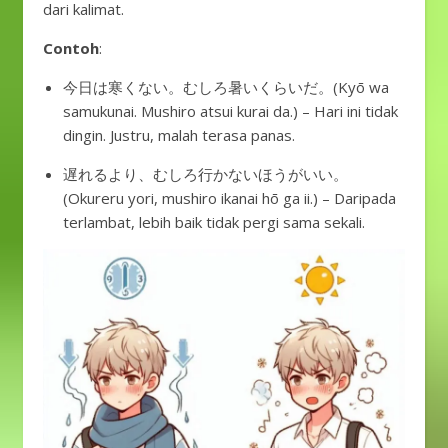
dari kalimat.
Contoh
:
今日は寒くない。むしろ暑いくらいだ。(Kyō wa
samukunai. Mushiro atsui kurai da.) – Hari ini tidak
dingin. Justru, malah terasa panas.
遅れるより、むしろ行かないほうがいい。
(Okureru yori, mushiro ikanai hō ga ii.) – Daripada
terlambat, lebih baik tidak pergi sama sekali.