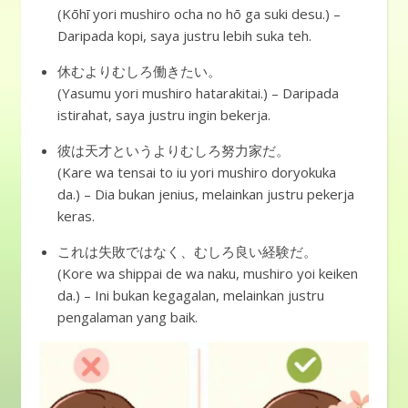
(Kōhī yori mushiro ocha no hō ga suki desu.) –
Daripada kopi, saya justru lebih suka teh.
休むよりむしろ働きたい。
(Yasumu yori mushiro hatarakitai.) – Daripada
istirahat, saya justru ingin bekerja.
彼は天才というよりむしろ努力家だ。
(Kare wa tensai to iu yori mushiro doryokuka
da.) – Dia bukan jenius, melainkan justru pekerja
keras.
これは失敗ではなく、むしろ良い経験だ。
(Kore wa shippai de wa naku, mushiro yoi keiken
da.) – Ini bukan kegagalan, melainkan justru
pengalaman yang baik.