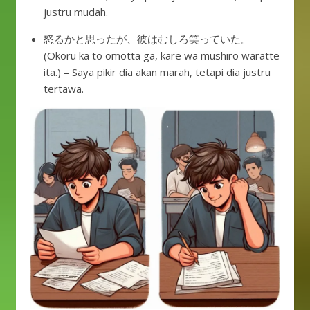
justru mudah.
怒るかと思ったが、彼はむしろ笑っていた。
(Okoru ka to omotta ga, kare wa mushiro waratte
ita.) – Saya pikir dia akan marah, tetapi dia justru
tertawa.