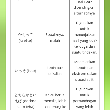
lebih baik
dibandingkan
alternatifnya.
Digunakan
untuk
かえって
Sebaliknya,
menunjukkan
(kaette)
malah
hasil yang tidak
terduga dari
suatu tindakan.
Menekankan
Lebih baik
keputusan
いっそ (isso)
sekalian
ekstrem dalam
situasi sulit.
Digunakan
どちらかとい
Kalau harus
untuk
えば (dochira
memilih, lebih
perbandingan
ka to ieba)
cenderung ke
yang lebih