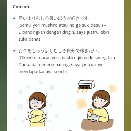
Contoh
:
寒いよりむしろ暑いほうが好きです。
(Samui yori mushiro atsui hō ga suki desu.) –
Dibandingkan dengan dingin, saya justru lebih
suka panas.
お金をもらうよりむしろ自分で稼ぎたい。
(Okane o morau yori mushiro jibun de kasegitai.) –
Daripada menerima uang, saya justru ingin
mendapatkannya sendiri.