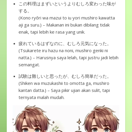
この料理はまずいというよりむしろ変わった味が
する。
(Kono ryōri wa mazui to iu yori mushiro kawatta
aji ga suru.) – Makanan ini bukan dibilang tidak
enak, tapi lebih ke rasa yang unik.
疲れているはずなのに、むしろ元気になった。
(Tsukarete iru hazu na noni, mushiro genki ni
natta.) – Harusnya saya lelah, tapi justru jadi lebih
semangat.
試験は難しいと思ったが、むしろ簡単だった。
(Shiken wa muzukashii to omotta ga, mushiro
kantan datta.) – Saya pikir ujian akan sulit, tapi
ternyata malah mudah.