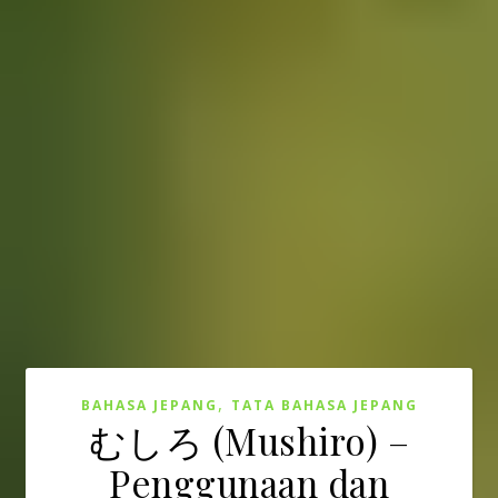
,
BAHASA JEPANG
TATA BAHASA JEPANG
むしろ (Mushiro) –
Penggunaan dan