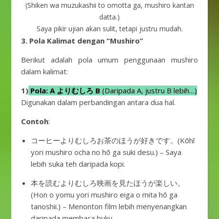
(Shiken wa muzukashii to omotta ga, mushiro kantan
datta.)
Saya pikir ujian akan sulit, tetapi justru mudah.
3. Pola Kalimat dengan “Mushiro”
Berikut adalah pola umum penggunaan mushiro
dalam kalimat:
1)
Pola: A よりむしろ B
(Daripada A, justru B lebih…)
Digunakan dalam perbandingan antara dua hal.
Contoh
:
コーヒーよりむしろお茶のほうが好きです。(Kōhī
yori mushiro ocha no hō ga suki desu.) – Saya
lebih suka teh daripada kopi.
本を読むよりむしろ映画を見たほうが楽しい。
(Hon o yomu yori mushiro eiga o mita hō ga
tanoshii.) – Menonton film lebih menyenangkan
daripada membaca buku.