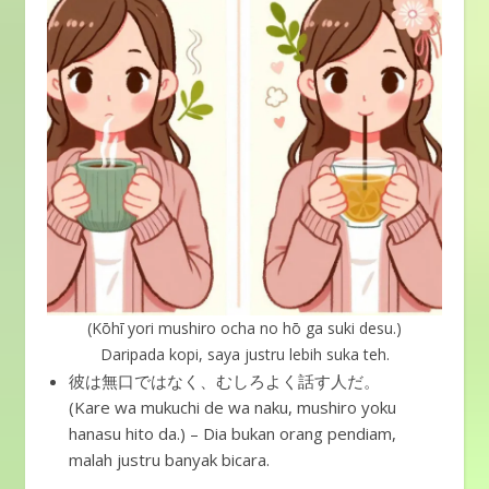
(Kōhī yori mushiro ocha no hō ga suki desu.)
Daripada kopi, saya justru lebih suka teh.
彼は無口ではなく、むしろよく話す人だ。
(Kare wa mukuchi de wa naku, mushiro yoku
hanasu hito da.) – Dia bukan orang pendiam,
malah justru banyak bicara.