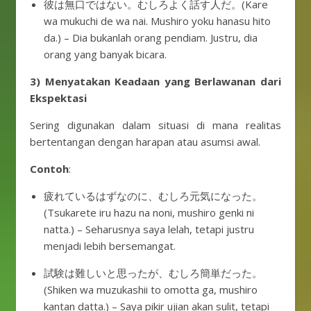
彼は無口ではない。むしろよく話す人だ。(Kare
wa mukuchi de wa nai. Mushiro yoku hanasu hito
da.) – Dia bukanlah orang pendiam. Justru, dia
orang yang banyak bicara.
3) Menyatakan Keadaan yang Berlawanan dari
Ekspektasi
Sering digunakan dalam situasi di mana realitas
bertentangan dengan harapan atau asumsi awal.
Contoh
:
疲れているはずなのに、むしろ元気になった。
(Tsukarete iru hazu na noni, mushiro genki ni
natta.) – Seharusnya saya lelah, tetapi justru
menjadi lebih bersemangat.
試験は難しいと思ったが、むしろ簡単だった。
(Shiken wa muzukashii to omotta ga, mushiro
kantan datta.) – Saya pikir ujian akan sulit, tetapi