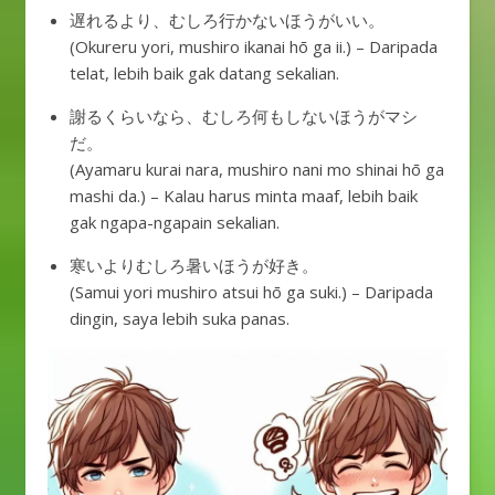
遅れるより、むしろ行かないほうがいい。
(Okureru yori, mushiro ikanai hō ga ii.) – Daripada
telat, lebih baik gak datang sekalian.
謝るくらいなら、むしろ何もしないほうがマシ
だ。
(Ayamaru kurai nara, mushiro nani mo shinai hō ga
mashi da.) – Kalau harus minta maaf, lebih baik
gak ngapa-ngapain sekalian.
寒いよりむしろ暑いほうが好き。
(Samui yori mushiro atsui hō ga suki.) – Daripada
dingin, saya lebih suka panas.