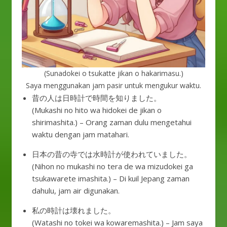
(Sunadokei o tsukatte jikan o hakarimasu.)
Saya menggunakan jam pasir untuk mengukur waktu.
昔の人は日時計で時間を知りました。
(Mukashi no hito wa hidokei de jikan o
shirimashita.) – Orang zaman dulu mengetahui
waktu dengan jam matahari.
日本の昔の寺では水時計が使われていました。
(Nihon no mukashi no tera de wa mizudokei ga
tsukawarete imashita.) – Di kuil Jepang zaman
dahulu, jam air digunakan.
私の時計は壊れました。
(Watashi no tokei wa kowaremashita.) – Jam saya