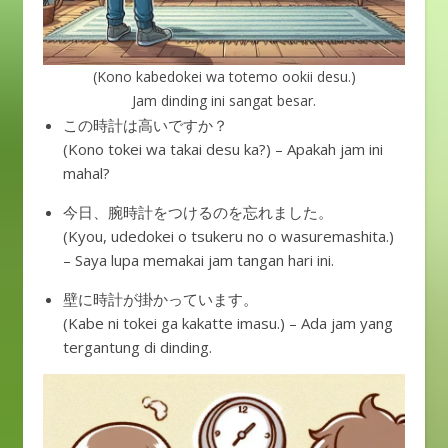
(Kono kabedokei wa totemo ookii desu.)
Jam dinding ini sangat besar.
この時計は高いですか？
(Kono tokei wa takai desu ka?) – Apakah jam ini
mahal?
今日、腕時計をつけるのを忘れました。
(Kyou, udedokei o tsukeru no o wasuremashita.)
– Saya lupa memakai jam tangan hari ini.
壁に時計が掛かっています。
(Kabe ni tokei ga kakatte imasu.) – Ada jam yang
tergantung di dinding.