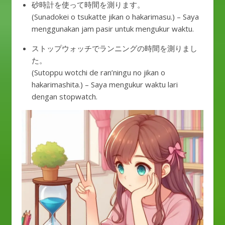
砂時計を使って時間を測ります。
(Sunadokei o tsukatte jikan o hakarimasu.) – Saya
menggunakan jam pasir untuk mengukur waktu.
ストップウォッチでランニングの時間を測りまし
た。
(Sutoppu wotchi de ran’ningu no jikan o
hakarimashita.) – Saya mengukur waktu lari
dengan stopwatch.