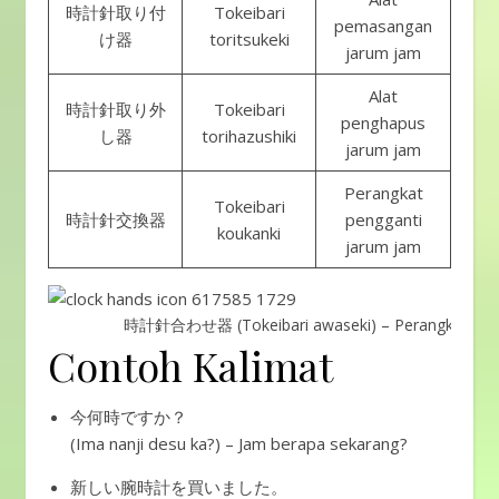
時計針取り付
Tokeibari
pemasangan
け器
toritsukeki
jarum jam
Alat
時計針取り外
Tokeibari
penghapus
し器
torihazushiki
jarum jam
Perangkat
Tokeibari
時計針交換器
pengganti
koukanki
jarum jam
時計針合わせ器 (Tokeibari awaseki) – Perangkat peny
Contoh Kalimat
今何時ですか？
(Ima nanji desu ka?) – Jam berapa sekarang?
新しい腕時計を買いました。