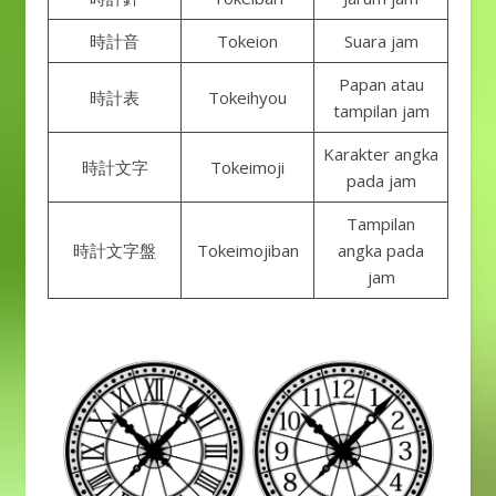
時計音
Tokeion
Suara jam
Papan atau
時計表
Tokeihyou
tampilan jam
Karakter angka
時計文字
Tokeimoji
pada jam
Tampilan
時計文字盤
Tokeimojiban
angka pada
jam