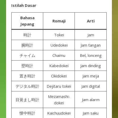
Istilah Dasar
Bahasa
Romaji
Arti
Jepang
時計
Tokei
Jam
腕時計
Udedokei
Jam tangan
チャイム
Chaimu
Bel, lonceng
壁時計
Kabedokei
Jam dinding
置き時計
Okidokei
Jam meja
デジタル時計
Dejitaru tokei
Jam digital
Mezamashi-
目覚まし時計
Jam alarm
dokei
懐中時計
Kaichuudokei
Jam saku