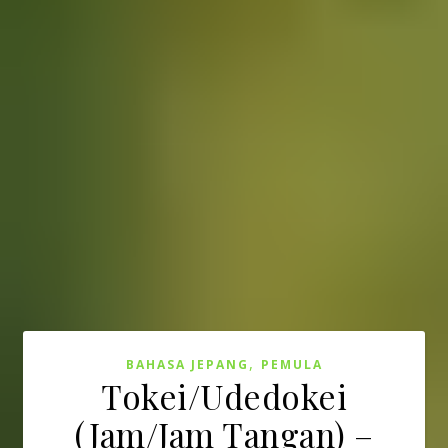
,
BAHASA JEPANG
PEMULA
Tokei/Udedokei
(Jam/Jam Tangan) –