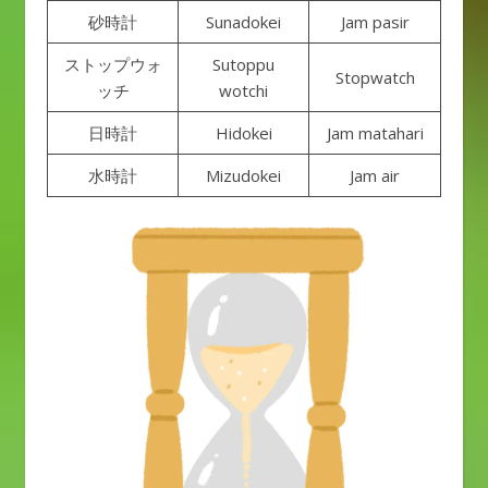
砂時計
Sunadokei
Jam pasir
ストップウォ
Sutoppu
Stopwatch
ッチ
wotchi
日時計
Hidokei
Jam matahari
水時計
Mizudokei
Jam air