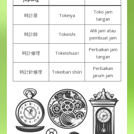
Toko jam
時計屋
Tokeiya
tangan
Ahli jam atau
時計師
Tokeishi
pembuat jam
Perbaikan jam
時計修理
Tokeishuuri
tangan
Perbaikan
時計針修理
Tokeibari shūri
jarum jam