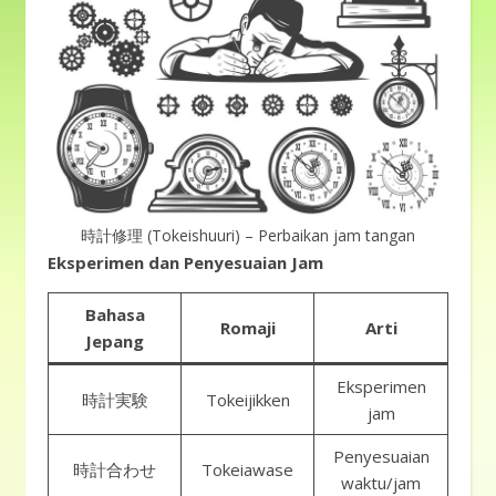
時計修理 (Tokeishuuri) – Perbaikan jam tangan
Eksperimen dan Penyesuaian Jam
Bahasa
Romaji
Arti
Jepang
Eksperimen
時計実験
Tokeijikken
jam
Penyesuaian
時計合わせ
Tokeiawase
waktu/jam