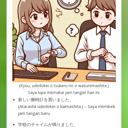
(Kyou, udedokei o tsukeru no o wasuremashita.)
Saya lupa memakai jam tangan hari ini.
新しい腕時計を買いました。
(Atarashii udedokei o kaimashita.) – Saya membeli
jam tangan baru.
学校のチャイムが鳴りました。