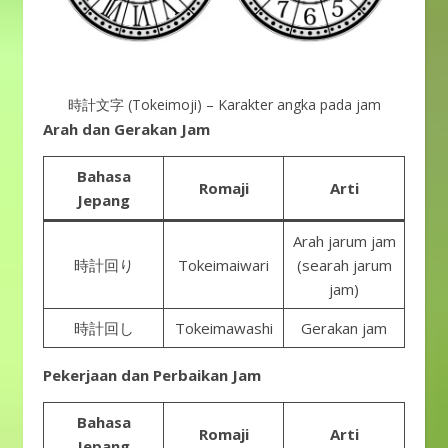
時計文字 (Tokeimoji) – Karakter angka pada jam
Arah dan Gerakan Jam
Bahasa
Romaji
Arti
Jepang
Arah jarum jam
時計回り
Tokeimaiwari
(searah jarum
jam)
時計回し
Tokeimawashi
Gerakan jam
Pekerjaan dan Perbaikan Jam
Bahasa
Romaji
Arti
Jepang