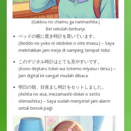
(Gakkou no chaimu ga narimashita.)
Bel sekolah berbunyi.
ベッドの横に置き時計を置いています。
(Beddo no yoko ni okidokei o oite imasu.) – Saya
meletakkan jam meja di samping tempat tidur.
このデジタル時計はとても見やすいです。
(Kono dejitaru tokei wa totemo miyasu i desu.) –
Jam digital ini sangat mudah dibaca.
明日の朝、目覚まし時計をセットしました。
(Ashita no asa, mezamashi-dokei o setto
shimashita.) – Saya sudah menyetel jam alarm
untuk besok pagi.