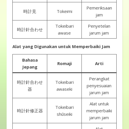
Pemeriksaan
時計見
Tokeimi
jam
Tokeibari
Penyetelan
時計針合わせ
awase
jarum jam
Alat yang Digunakan untuk Memperbaiki Jam
Bahasa
Romaji
Arti
Jepang
Perangkat
時計針合わせ
Tokeibari
penyesuaian
器
awaseki
jarum jam
Alat untuk
Tokeibari
時計針修正器
memperbaiki
shūseiki
jarum jam
Alat