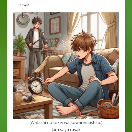
rusak.
(Watashi no tokei wa kowaremashita.)
Jam saya rusak