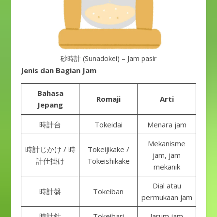
砂時計 (Sunadokei) – Jam pasir
Jenis dan Bagian Jam
Bahasa
Romaji
Arti
Jepang
時計台
Tokeidai
Menara jam
Mekanisme
時計じかけ / 時
Tokeijikake /
jam, jam
計仕掛け
Tokeishikake
mekanik
Dial atau
時計盤
Tokeiban
permukaan jam
時計針
Tokeibari
Jarum jam