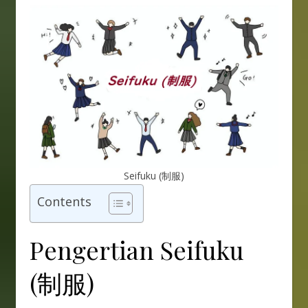
Seifuku (制服)
Contents
Pengertian Seifuku
(制服)