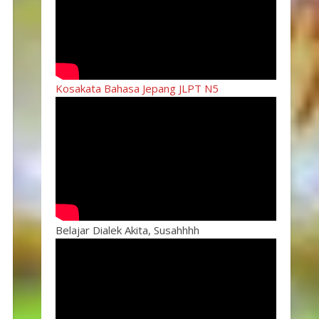
Kosakata Bahasa Jepang JLPT N5
Belajar Dialek Akita, Susahhhh