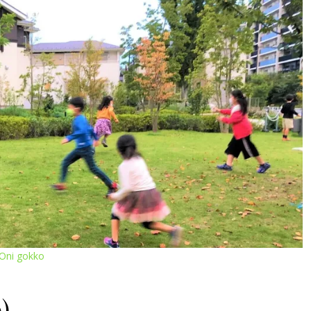
Oni gokko
)