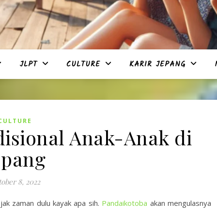
JLPT
CULTURE
KARIR JEPANG
CULTURE
disional Anak-Anak di
epang
ober 8, 2022
jak zaman dulu kayak apa sih.
Pandaikotoba
akan mengulasnya