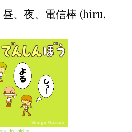
nal 昼、夜、電信棒 (hiru,
yoru, denshinbou