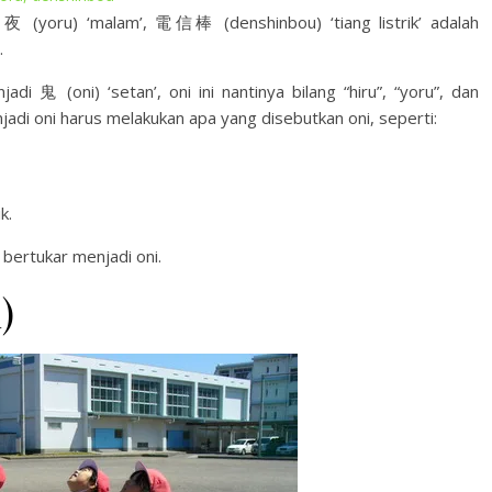
’, 夜 (yoru) ‘malam’, 電信棒 (denshinbou) ‘tiang listrik’ adalah
.
 鬼 (oni) ‘setan’, oni ini nantinya bilang “hiru”, “yoru”, dan
jadi oni harus melakukan apa yang disebutkan oni, seperti:
k.
 bertukar menjadi oni.
)