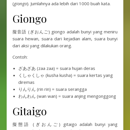
(
giongo
). Jumlahnya ada lebih dari 1000 buah kata.
Giongo
擬音語 (ぎおんご) giongo adalah bunyi yang meniru
suara hewan, suara dari kejadian alam, suara bunyi
dari aksi yang dilakukan orang.
Contoh:
ざあざあ (zaa zaa) = suara hujan deras
くしゃくしゃ (kusha kusha) = suara kertas yang
diremas
りんりん (rin rin) = suara serangga
わんわん (wan wan) = suara anjing mengonggong
Gitaigo
擬態語 (ぎおんご) gitaigo adalah bunyi yang