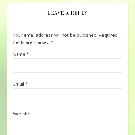
い） Kalau dalam
bahasa Indonesia
LEAVE A REPLY
idiom ini memiliki arti
bicara dari hati ke hati.
Ada…
Your email address will not be published.
Required
fields are marked
*
Name
*
Email
*
Website