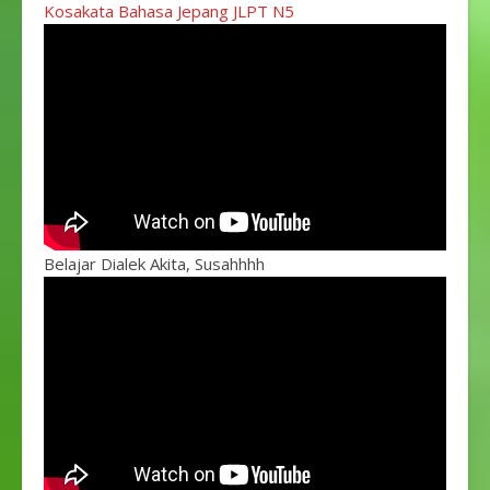
Kosakata Bahasa Jepang JLPT N5
Belajar Dialek Akita, Susahhhh