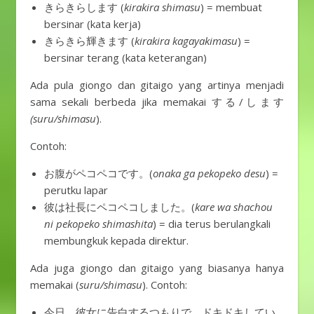
きらきらします (
kirakira shimasu
) = membuat
bersinar (kata kerja)
きらきら輝きます (
kirakira kagayakimasu
) =
bersinar terang (kata keterangan)
Ada pula giongo dan gitaigo yang artinya menjadi
sama sekali berbeda jika memakai する/します
(suru/shimasu
).
Contoh:
お腹がペコペコです。(
onaka
ga pekopeko desu
)
=
perutku lapar
彼は社長にペコペコしました。(
kare wa shachou
ni pekopeko shimashita
) = dia terus berulangkali
membungkuk kepada direktur.
Ada juga giongo dan gitaigo yang biasanya hanya
memakai (
suru/shimasu
). Contoh:
今日、彼女に告白するつもりで、ドキドキしてい