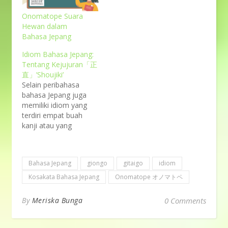
Onomatope Suara
Hewan dalam
Bahasa Jepang
Idiom Bahasa Jepang:
Tentang Kejujuran「正
直」’Shoujiki’
Selain peribahasa
bahasa Jepang juga
memiliki idiom yang
terdiri empat buah
kanji atau yang
disebut「四字熟
語」'yojijukugo'. Kali ini
pandaikotoba akan
Bahasa Jepang
giongo
gitaigo
idiom
membagikan idiom
dalam bahasa Jepang
Kosakata Bahasa Jepang
Onomatope オノマトペ
tentang kejujuran.
Photo by Etienne
By
Meriska Bunga
0 Comments
Boulanger on Unsplash
1. 虚心坦懐（Kyoshin
tankai きょしんたんか