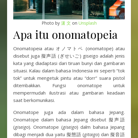
Photo by
潇 文
on
Unsplash
Apa itu onomatopeia
Onomatopeia atau オノマトペ (onomatope) atau
disebut juga 擬声語 (ぎせいご) giseigo adalah jenis
kata yang diadaptasi dari tiruan bunyi dan gambaran
situasi. Kalau dalam bahasa Indonesia ini seperti “tok
tok” untuk mengetuk pintu atau “dorr” suara pistol
ditembakkan. Fungsi onomatope untuk
mempermudah ilustrasi atau gambaran keadaan
saat berkomunikasi.
Onomatope juga ada dalam bahasa Jepang.
Onomatope dalam bahasa Jepang disebut 擬声語
(
giseigo
). Onomatope (
giseigo
) dalm bahasa Jepang
dibagi menjadi dua yaitu 擬態語 (
gitaigo
) dan 擬音語