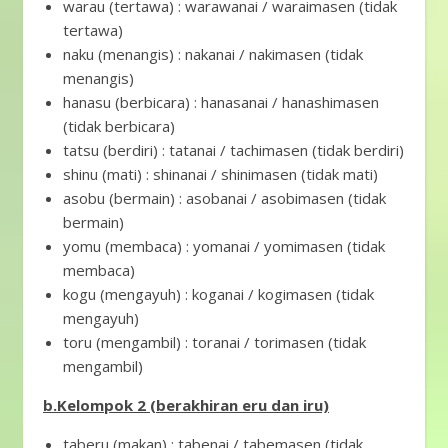
warau (tertawa) : warawanai / waraimasen (tidak
tertawa)
naku (menangis) : nakanai / nakimasen (tidak
menangis)
hanasu (berbicara) : hanasanai / hanashimasen
(tidak berbicara)
tatsu (berdiri) : tatanai / tachimasen (tidak berdiri)
shinu (mati) : shinanai / shinimasen (tidak mati)
asobu (bermain) : asobanai / asobimasen (tidak
bermain)
yomu (membaca) : yomanai / yomimasen (tidak
membaca)
kogu (mengayuh) : koganai / kogimasen (tidak
mengayuh)
toru (mengambil) : toranai / torimasen (tidak
mengambil)
b.Kelompok 2 (berakhiran eru dan iru)
taberu (makan) : tabenai / tabemasen (tidak