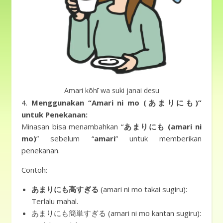
Amari kōhī wa suki janai desu
4.
Menggunakan “Amari ni mo (あまりにも)”
untuk Penekanan:
Minasan bisa menambahkan “
あまりにも (amari ni
mo)
” sebelum “
amari
” untuk memberikan
penekanan.
Contoh:
あまりにも高すぎる
(amari ni mo takai sugiru):
Terlalu mahal.
あまりにも簡単すぎる (amari ni mo kantan sugiru):