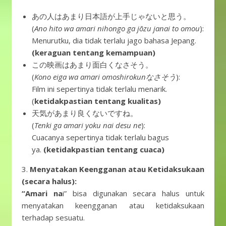
あの人はあまり日本語が上手じゃないと思う。
(
Ano hito wa amari nihongo ga jōzu janai to omou
):
Menurutku, dia tidak terlalu jago bahasa Jepang.
(keraguan tentang kemampuan)
この映画はあまり面白くなさそう。
(
Kono eiga wa amari omoshirokunなさそう
):
Film ini sepertinya tidak terlalu menarik.
(
ketidakpastian tentang kualitas)
天気があまり良くないですね。
(
Tenki ga amari yoku nai desu ne
):
Cuacanya sepertinya tidak terlalu bagus
ya.
(ketidakpastian tentang cuaca)
3.
Menyatakan Keengganan atau Ketidaksukaan
(secara halus):
“Amari na
i” bisa digunakan secara halus untuk
menyatakan keengganan atau ketidaksukaan
terhadap sesuatu.