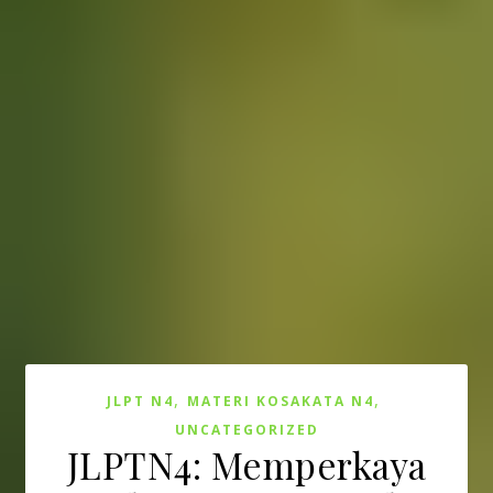
,
,
JLPT N4
MATERI KOSAKATA N4
UNCATEGORIZED
JLPTN4: Memperkaya