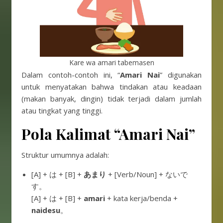
Kare wa amari tabemasen
Dalam contoh-contoh ini, “
Amari Nai
” digunakan
untuk menyatakan bahwa tindakan atau keadaan
(makan banyak, dingin) tidak terjadi dalam jumlah
atau tingkat yang tinggi.
Pola Kalimat
“
Amari Nai
”
Struktur umumnya adalah:
[A] + は + [B] +
あまり
+ [Verb/Noun] + ないで
す。
[A] + は + [B] +
amari
+ kata kerja/benda +
naidesu
。