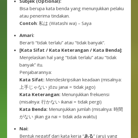
Subjek (Optional):
Bisa berupa kata benda yang menunjukkan pelaku
atau penerima tindakan.
Contoh
: 私は (Watashi wa) – Saya
Amari:
Berarti “tidak terlalu” atau “tidak banyak”.
[Kata Sifat / Kata Keterangan / Kata Benda]
:
Menjelaskan hal yang “tidak terlalu” atau “tidak
banyak” itu.
Penjabarannya:
Kata Sifat:
Mendeskripsikan keadaan (misalnya:
上手じゃない jōzu janai = tidak jago)
Kata Keterangan:
Menunjukkan frekuensi
(misalnya: 行かない ikanai = tidak pergi)
Kata Benda:
Menunjukkan jumlah (misalnya: 時間
がない jikan ga nai = tidak ada waktu)
Nai:
Bentuk negatif dari kata kerja “
ある
” (aru) yang