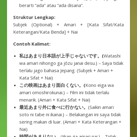
berarti “ada” atau “ada disana”.
Struktur Lengkap:
Subjek (Optional) + Amari + [Kata Sifat/Kata
Keterangan/Kata Benda] + Nai
Contoh Kalimat:
私はあまり日本語が上手じゃないです。(
Watashi
wa amari nihongo ga jōzu janai desu.) – Saya tidak
terlalu jago bahasa Jepang. (Subjek + Amari +
Kata Sifat + Nai)
この映画はあまり面白くない。(
Kono eiga wa
amari omoshirokunai.) – Film ini tidak terlalu
menarik. (Amari + Kata Sifat + Nai)
最近あまり外に食べに行かない。
(Saikin amari
soto ni tabe ni ikanai.) – Belakangan ini saya tidak
sering makan di luar. (Amari + Kata Keterangan +
Nai)
時間があまりない。
(Jikan ga amari nai.) – Tidak