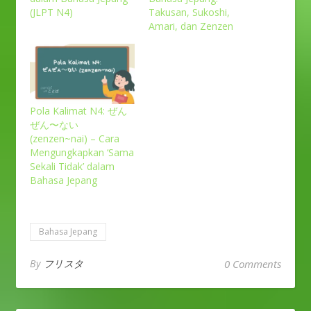
(JLPT N4)
Takusan, Sukoshi,
Amari, dan Zenzen
Pola Kalimat N4: ぜん
ぜん〜ない
(zenzen~nai) – Cara
Mengungkapkan ‘Sama
Sekali Tidak’ dalam
Bahasa Jepang
Bahasa Jepang
By
フリスタ
0 Comments