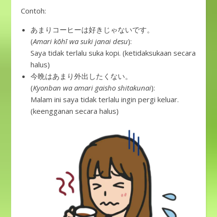
Contoh:
あまりコーヒーは好きじゃないです。
(
Amari kōhī wa suki janai desu
):
Saya tidak terlalu suka kopi. (ketidaksukaan secara
halus)
今晩はあまり外出したくない。
(
Kyonban wa amari gaisho shitakunai
):
Malam ini saya tidak terlalu ingin pergi keluar.
(keengganan secara halus)