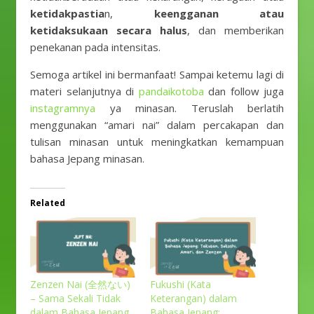
ketidakpastia
n,
keengganan atau
ketidaksukaan secara halus
, dan memberikan
penekanan pada intensitas.
Semoga artikel ini bermanfaat! Sampai ketemu lagi di
materi selanjutnya di
pandaikotoba
dan follow juga
instagramnya
ya minasan. Teruslah berlatih
menggunakan “amari nai” dalam percakapan dan
tulisan minasan untuk meningkatkan kemampuan
bahasa Jepang minasan.
Related
Zenzen Nai (全然ない)
Fukushi (Kata
– Sama Sekali Tidak
Keterangan) dalam
dalam Bahasa Jepang
Bahasa Jepang: