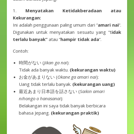
1.
Menyatakan Ketidakberadaan atau
Kekurangan:
Ini adalah penggunaan paling umum dari “
amari nai
“.
Digunakan untuk menyatakan sesuatu yang “t
idak
terlalu banyak”
atau “
hampir tidak ada
“.
Contoh:
時間がない (
Jikan ga nai
):
Tidak ada banyak waktu.
(kekurangan waktu)
お金があまりない (
Okane ga amari nai
):
Uang tidak terlalu banyak.
(kekurangan uang)
最近あまり日本語を話さない (
Saikin amari
nihongo o hanasanai
):
Belakangan ini saya tidak banyak berbicara
bahasa Jepang.
(kekurangan praktik)