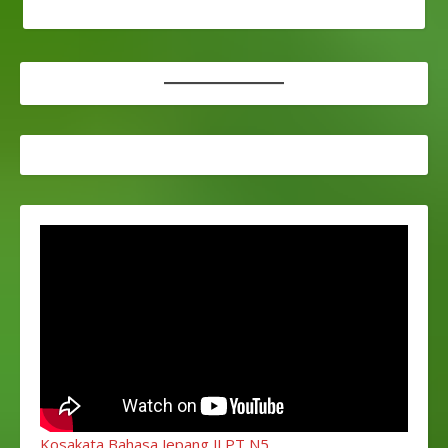
Kosakata Bahasa Jepang JLPT N5