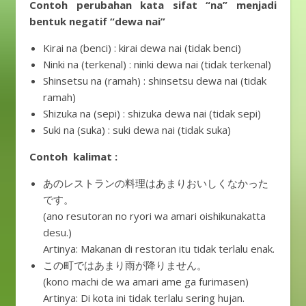
Contoh perubahan kata sifat “na” menjadi
bentuk negatif “dewa nai”
Kirai na (benci) : kirai dewa nai (tidak benci)
Ninki na (terkenal) : ninki dewa nai (tidak terkenal)
Shinsetsu na (ramah) : shinsetsu dewa nai (tidak
ramah)
Shizuka na (sepi) : shizuka dewa nai (tidak sepi)
Suki na (suka) : suki dewa nai (tidak suka)
Contoh kalimat :
あのレストランの料理はあまりおいしくなかった
です。
(ano resutoran no ryori wa amari oishikunakatta
desu.)
Artinya: Makanan di restoran itu tidak terlalu enak.
この町ではあまり雨が降りません。
(kono machi de wa amari ame ga furimasen)
Artinya: Di kota ini tidak terlalu sering hujan.