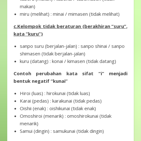
makan)
miru (melihat) : minai / mimasen (tidak melihat)
c.Kelompok tidak beraturan (berakhiran “suru”,
kata “kuru”)
sanpo suru (berjalan-jalan) : sanpo shinai / sanpo
shimasen (tidak berjalan-jalan)
kuru (datang) : konai / kimasen (tidak datang)
Contoh perubahan kata sifat “i” menjadi
bentuk negatif “kunai”
Hiroi (luas) : hirokunai (tidak luas)
Karai (pedas) : karakunai (tidak pedas)
Oishii (enak) : oishikunai (tidak enak)
Omoshiroi (menarik) : omoshirokunai (tidak
menarik)
Samui (dingin) : samukunai (tidak dingin)