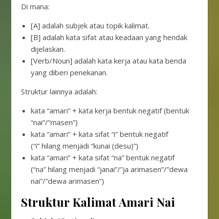
Di mana:
[A] adalah subjek atau topik kalimat.
[B] adalah kata sifat atau keadaan yang hendak
dijelaskan.
[Verb/Noun] adalah kata kerja atau kata benda
yang diberi penekanan.
Struktur lainnya adalah:
kata “amari” + kata kerja bentuk negatif (bentuk
“nai”/”masen”)
kata “amari” + kata sifat “i” bentuk negatif
(“i” hilang menjadi “kunai (desu)”)
kata “amari” + kata sifat “na” bentuk negatif
(“na” hilang menjadi “janai”/”ja arimasen”/”dewa
nai”/”dewa arimasen”)
Struktur Kalimat Amari Nai