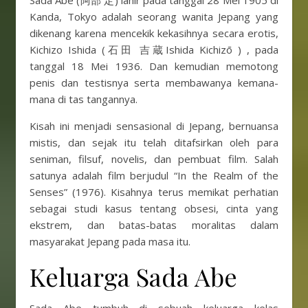
Sada Abe (阿部 定) lahir pada tanggal 28 Mei 1905 di
Kanda, Tokyo adalah seorang wanita Jepang yang
dikenang karena mencekik kekasihnya secara erotis,
Kichizo Ishida (石田 吉蔵Ishida Kichizō ) , pada
tanggal 18 Mei 1936. Dan kemudian memotong
penis dan testisnya serta membawanya kemana-
mana di tas tangannya.
Kisah ini menjadi sensasional di Jepang, bernuansa
mistis, dan sejak itu telah ditafsirkan oleh para
seniman, filsuf, novelis, dan pembuat film. Salah
satunya adalah film berjudul “In the Realm of the
Senses” (1976). Kisahnya terus memikat perhatian
sebagai studi kasus tentang obsesi, cinta yang
ekstrem, dan batas-batas moralitas dalam
masyarakat Jepang pada masa itu.
Keluarga Sada Abe