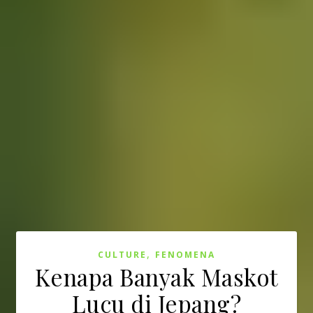
,
CULTURE
FENOMENA
Kenapa Banyak Maskot
Lucu di Jepang?