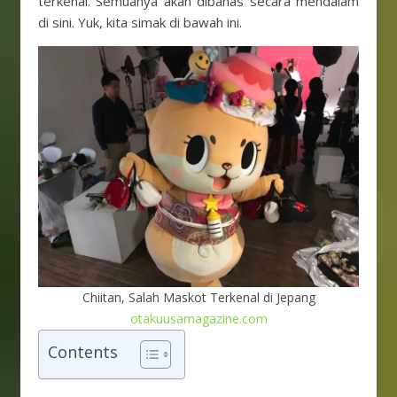
terkenal. Semuanya akan dibahas secara mendalam
di sini. Yuk, kita simak di bawah ini.
Chiitan, Salah Maskot Terkenal di Jepang
otakuusamagazine.com
Contents