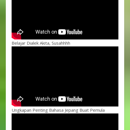
Belajar Dialek Akita, Susahhhh
Ungkapan Penting Bahasa Jepang Buat Pemula