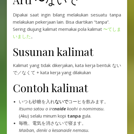
Dipakai saat ingin bilang melakukan sesuatu tanpa
melakukan pekerjaan lain. Bisa diartikan “tanpa”.
Sering diujung kalimat memakai pola kalimat
〜てしま
いました
。
Susunan kalimat
Kalimat yang tidak dikerjakan, kata kerja bentuk ない
で／なくて + kata kerja yang dilakukan
Contoh kalimat
いつも砂糖を入れ
ないで
コーヒを飲みます。
Itsumo satou o ire
naide
koohi o nomimasu.
(Aku) selalu minum kopi
tanpa
gula.
毎晩、電気を消さないで寝ます。
Maiban, denki o kesanaide nemasu.