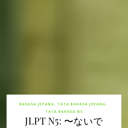
,
,
BAHASA JEPANG
TATA BAHASA JEPANG
TATA BAHASA N5
JLPT N5: 〜ないで