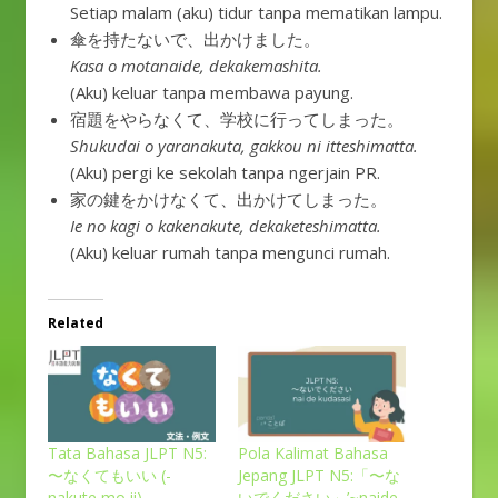
Setiap malam (aku) tidur tanpa mematikan lampu.
傘を持たないで、出かけました。
Kasa o motanaide, dekakemashita.
(Aku) keluar tanpa membawa payung.
宿題をやらなくて、学校に行ってしまった。
Shukudai o yaranakuta, gakkou ni itteshimatta.
(Aku) pergi ke sekolah tanpa ngerjain PR.
家の鍵をかけなくて、出かけてしまった。
Ie no kagi o kakenakute, dekaketeshimatta.
(Aku) keluar rumah tanpa mengunci rumah.
Related
Tata Bahasa JLPT N5:
Pola Kalimat Bahasa
〜なくてもいい (-
Jepang JLPT N5:「〜な
nakute mo ii)
いでください」’~naide