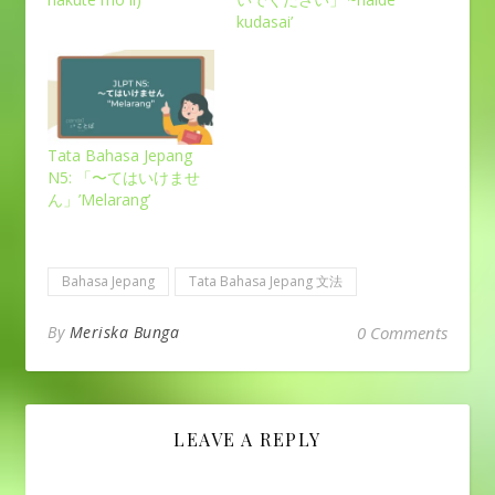
kudasai’
Tata Bahasa Jepang
N5: 「〜てはいけませ
ん」’Melarang’
Bahasa Jepang
Tata Bahasa Jepang 文法
By
Meriska Bunga
0 Comments
LEAVE A REPLY