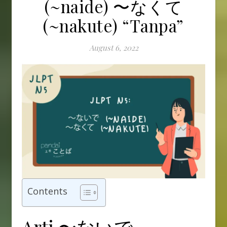
(~naide) 〜なくて
(~nakute) “Tanpa”
August 6, 2022
Contents
Arti 〜ないで