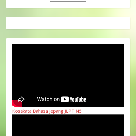
Kosakata Bahasa Jepang JLPT N5