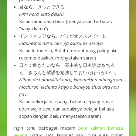
君
なら
、きっとできる。
Kimi nara, kitto dekiru
.
Kalau kamu pasti bisa. (menyatakan terbatas
“hanya kamu”)
インドネシア
なら
、バリがオススメですよ。
Indoneshia nara, bari ga osusume desuyo.
Kalau Indonesia, Bali itu tempat yang paling aku
rekomendasikan. (menyatakan saran)
日本で働きたい
なら
、基本的な日本語はもちろ
ん、きちんと敬語を勉強しておいたほうがいい。
Nihon de hatarakitai nara, kihontekina nihongo wa
mochiron, kichinto keigo o benkyou shite oita hou
ga ii.
Kalau bekerja di Jepang, bahasa Jepang dasar
udah wajib tahu dan sebaiknya belajar bahasa
sopan dengan baik. (menyatakan saran)
Ingin tahu berbagai macam
pola kalimat bahasa
Jepang
untuk JLPT lainnya? Yuk, bisa juga dilihat