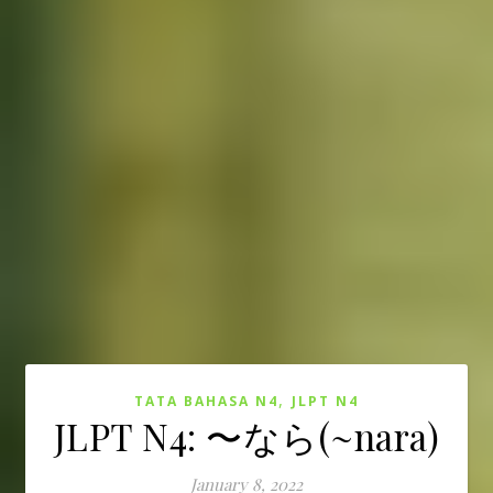
,
TATA BAHASA N4
JLPT N4
JLPT N4: 〜なら(~nara)
January 8, 2022