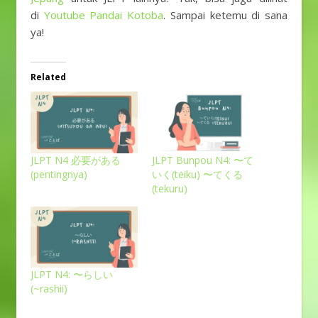
di
Youtube Pandai Kotoba
. Sampai ketemu di sana
ya!
Related
JLPT N4 必要がある
JLPT Bunpou N4: 〜て
(pentingnya)
いく(teiku) 〜てくる
(tekuru)
JLPT N4: 〜らしい
(~rashii)