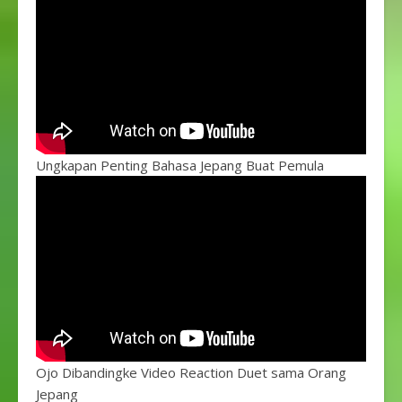
Ungkapan Penting Bahasa Jepang Buat Pemula
Ojo Dibandingke Video Reaction Duet sama Orang
Jepang