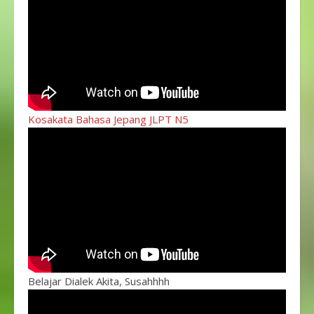
Kosakata Bahasa Jepang JLPT N5
Belajar Dialek Akita, Susahhhh