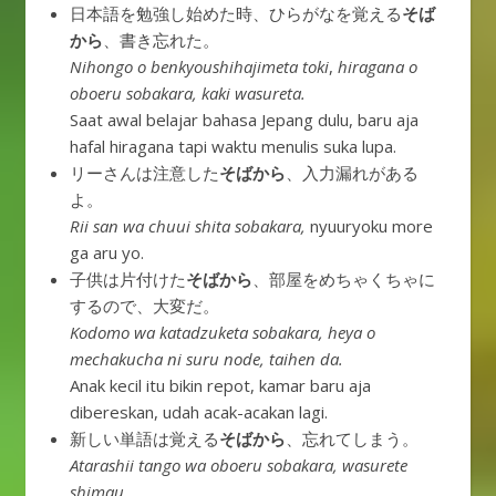
日本語を勉強し始めた時、ひらがなを覚える
そば
から
、書き忘れた。
Nihongo o benkyoushihajimeta toki
,
hiragana o
oboeru sobakara, kaki wasureta.
Saat awal belajar bahasa Jepang dulu, baru aja
hafal hiragana tapi waktu menulis suka lupa.
リーさんは注意した
そばから
、入力漏れがある
よ。
Rii san wa chuui shita sobakara,
nyuuryoku more
ga aru yo.
子供は片付けた
そばから
、部屋をめちゃくちゃに
するので、大変だ。
Kodomo wa katadzuketa sobakara, heya o
mechakucha ni suru node, taihen da.
Anak kecil itu bikin repot, kamar baru aja
dibereskan, udah acak-acakan lagi.
新しい単語は覚える
そばから
、忘れてしまう。
Atarashii tango wa oboeru sobakara, wasurete
shimau.