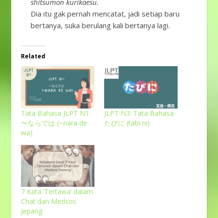
shitsumon kurikaesu.
Dia itu gak pernah mencatat, jadi setiap baru
bertanya, suka berulang kali bertanya lagi.
Related
Tata Bahasa JLPT N1:
JLPT N3: Tata Bahasa
〜ならでは (~nara de
たびに (tabi ni)
wa)
7 Kata ‘Tertawa’ dalam
Chat dan Medsos
Jepang