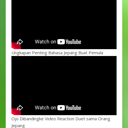
Ungkapan Penting Bahasa Jepang Buat Pemula
Ojo Dibandingke Video Reaction Duet sama Orang
Jepang