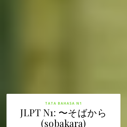
TATA BAHASA N1
JLPT N1: 〜そばから
(sobakara)