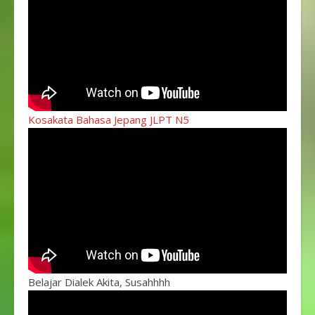
Kosakata Bahasa Jepang JLPT N5
Belajar Dialek Akita, Susahhhh