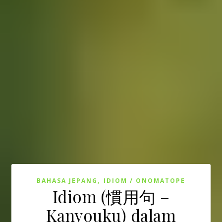
,
BAHASA JEPANG
IDIOM / ONOMATOPE
Idiom (慣用句 –
Kanyouku) dalam