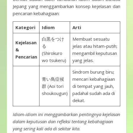
Jepang yang menggambarkan konsep kejelasan dan
pencarian kebahagiaan:
Kategori
Idiom
Arti
白黒をつけ
Membuat sesuatu
Kejelasan
る
jelas atau hitam-putih;
&
(Shirokuro
mengambil keputusan
Pencarian
wo tsukeru)
yang jelas.
Sindrom burung biru;
青い鳥症候
mencari kebahagiaan
群 (Aoi tori
di tempat yang jauh,
shoukougun)
padahal sudah ada di
dekat.
Idiom-idiom ini menggambarkan pentingnya kejelasan
dalam keputusan dan refleksi tentang kebahagiaan
yang sering kali ada di sekitar kita.