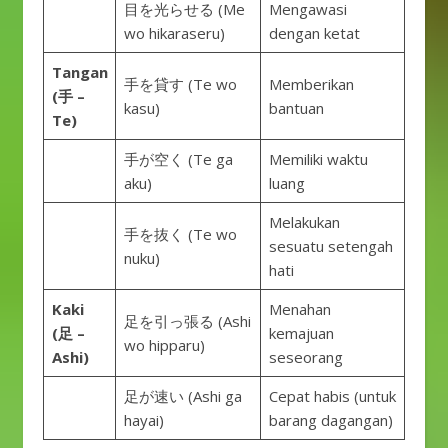
目を光らせる (Me
Mengawasi
wo hikaraseru)
dengan ketat
Tangan
手を貸す (Te wo
Memberikan
(手 –
kasu)
bantuan
Te)
手が空く (Te ga
Memiliki waktu
aku)
luang
Melakukan
手を抜く (Te wo
sesuatu setengah
nuku)
hati
Kaki
Menahan
足を引っ張る (Ashi
(足 –
kemajuan
wo hipparu)
Ashi)
seseorang
足が速い (Ashi ga
Cepat habis (untuk
hayai)
barang dagangan)