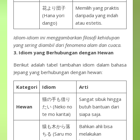
花より団子
Memilih yang praktis
(Hana yori
daripada yang indah
dango)
atau estetis.
Idiom-idiom ini menggambarkan filosofi kehidupan
yang sering diambil dari fenomena alam dan cuaca.
3. Idiom yang Berhubungan dengan Hewan
Berikut adalah tabel tambahan idiom dalam bahasa
Jepang yang berhubungan dengan hewan:
Kategori
Idiom
Arti
猫の手も借り
Sangat sibuk hingga
Hewan
たい (Neko no
butuh bantuan dari
te mo karitai)
siapa saja.
猿も木から落
Bahkan ahli bisa
ちる (Saru mo
melakukan