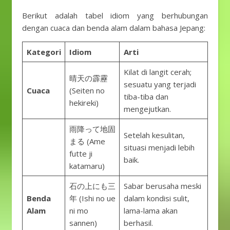
Berikut adalah tabel idiom yang berhubungan
dengan cuaca dan benda alam dalam bahasa Jepang:
Kategori
Idiom
Arti
Kilat di langit cerah;
晴天の霹靂
sesuatu yang terjadi
Cuaca
(Seiten no
tiba-tiba dan
hekireki)
mengejutkan.
雨降って地固
Setelah kesulitan,
まる (Ame
situasi menjadi lebih
futte ji
baik.
katamaru)
石の上にも三
Sabar berusaha meski
Benda
年 (Ishi no ue
dalam kondisi sulit,
Alam
ni mo
lama-lama akan
sannen)
berhasil.