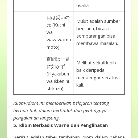
usaha.
口は災いの
Mulut adalah sumber
元 (Kuchi
bencana; bicara
wa
sembarangan bisa
wazawai no
membawa masalah.
moto)
百聞は一見
Melihat sekali lebih
に如かず
baik daripada
(Hyakubun
mendengar seratus
wa ikken ni
kali.
shikazu)
Idiom-idiom ini memberikan pelajaran tentang
berhati-hati dalam bertindak dan pentingnya
pengalaman langsung.
5. Idiom Berbasis Warna dan Penglihatan
Berikut adalah tabel tambahan idiom dalam bahasa