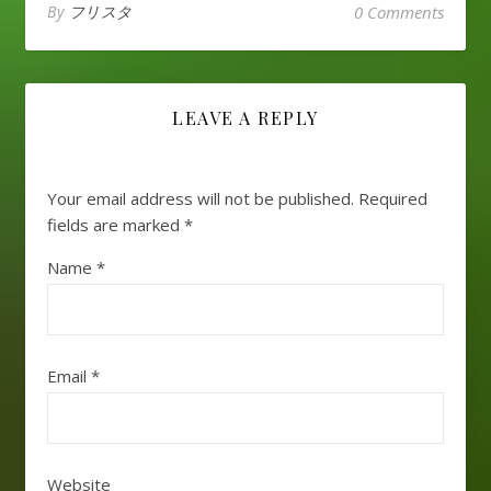
(dokusho hyappen)
By
フリスタ
0 Comments
Ada…
seseorang yang suka…
Mengulang bacaan
akan membuat kita
mengerti artinya
meskipun pada
LEAVE A REPLY
awalnya kita tidak
mengerti sekalipun. 3.
困知勉行 (konchi
benkou) Jika
Your email address will not be published.
Required
seseorang…
fields are marked
*
Name
*
Email
*
Website