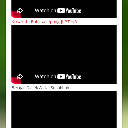
Kosakata Bahasa Jepang JLPT N5
Belajar Dialek Akita, Susahhhh