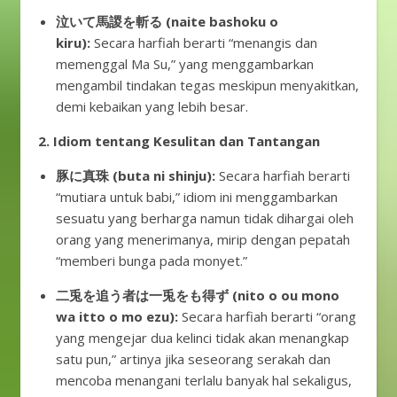
泣いて馬謖を斬る (naite bashoku o
kiru):
Secara harfiah berarti “menangis dan
memenggal Ma Su,” yang menggambarkan
mengambil tindakan tegas meskipun menyakitkan,
demi kebaikan yang lebih besar.
2. Idiom tentang Kesulitan dan Tantangan
豚に真珠 (buta ni shinju):
Secara harfiah berarti
“mutiara untuk babi,” idiom ini menggambarkan
sesuatu yang berharga namun tidak dihargai oleh
orang yang menerimanya, mirip dengan pepatah
“memberi bunga pada monyet.”
二兎を追う者は一兎をも得ず (nito o ou mono
wa itto o mo ezu):
Secara harfiah berarti “orang
yang mengejar dua kelinci tidak akan menangkap
satu pun,” artinya jika seseorang serakah dan
mencoba menangani terlalu banyak hal sekaligus,