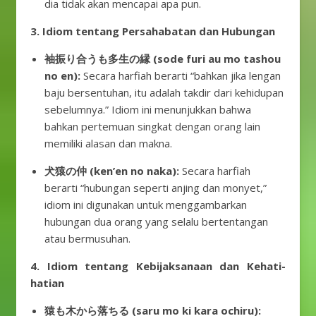
dia tidak akan mencapai apa pun.
3. Idiom tentang Persahabatan dan Hubungan
袖振り合うも多生の縁 (sode furi au mo tashou
no en):
Secara harfiah berarti “bahkan jika lengan
baju bersentuhan, itu adalah takdir dari kehidupan
sebelumnya.” Idiom ini menunjukkan bahwa
bahkan pertemuan singkat dengan orang lain
memiliki alasan dan makna.
犬猿の仲 (ken’en no naka):
Secara harfiah
berarti “hubungan seperti anjing dan monyet,”
idiom ini digunakan untuk menggambarkan
hubungan dua orang yang selalu bertentangan
atau bermusuhan.
4. Idiom tentang Kebijaksanaan dan Kehati-
hatian
猿も木から落ちる (saru mo ki kara ochiru):