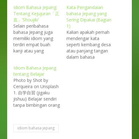
Idiom Bahasa Jepang:
Kata Pengandaian
Tentang Kejujuran「正
bahasa Jepang yang
直」’Shoujiki’
Sering Dipakai (Bagian
Selain peribahasa
1)
bahasa Jepang juga
Kalian apakah pernah
memiliki idiom yang
mendengar kata
terdiri empat buah
seperti kembang desa
kanji atau yang
atau panjang tangan
disebut「四字熟
dalam bahasa
語」'yojijukugo'. Kali ini
Indonesia? Kata ini
Idiom Bahasa Jepang
pandaikotoba akan
disebut kata
tentang Belajar
membagikan idiom
pengandaian atau
Photo by Shot by
dalam bahasa Jepang
konotatif alias kata
Cerqueira on Unsplash
tentang kejujuran.
yang memiliki arti lain,
1. 自学自習 (jigaku
Photo by Etienne
bukan dalam arti kata
jishuu) Belajar sendiri
Boulanger on Unsplash
yang sebenarnya.
tanpa bimbingan orang
1. 虚心坦懐（Kyoshin
Misalnya, kembang
lain. Mirip dengan
tankai きょしんたんか
desa diartikan sebagai
kosakata 独学
い） Kalau dalam
seorang gadis cantik
(dokugaku) yang
bahasa Indonesia
dan panjang tangan
idiom bahasa jepang
artinya belajar
idiom ini memiliki arti
diibaratkan untuk
otodidak. 2. 読書百遍
bicara dari hati ke hati.
menjelaskan