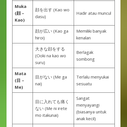
Muka
顔を出す (Kao wo
(顔 –
Hadir atau muncul
dasu)
Kao)
顔が広い (Kao ga
Memiliki banyak
hiroi)
kenalan
大きな顔をする
Berlagak
(Ooki na kao wo
sombong
suru)
Mata
目がない (Me ga
Terlalu menyukai
(目 –
nai)
sesuatu
Me)
Sangat
目に入れても痛く
menyayangi
ない (Me ni irete
(biasanya untuk
mo itakunai)
anak kecil)