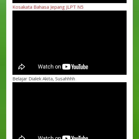
Kosakata Bahasa Jepang JLPT N5
Belajar Dialek Akita, Susahhhh