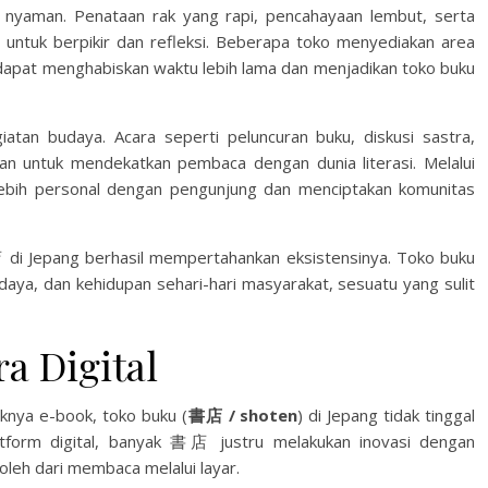
 nyaman. Penataan rak yang rapi, pencahayaan lembut, serta
tuk berpikir dan refleksi. Beberapa toko menyediakan area
 dapat menghabiskan waktu lebih lama dan menjadikan toko buku
atan budaya. Acara seperti peluncuran buku, diskusi sastra,
kan untuk mendekatkan pembaca dengan dunia literasi. Melalui
ebih personal dengan pengunjung dan menciptakan komunitas
店 di Jepang berhasil mempertahankan eksistensinya. Toko buku
ya, dan kehidupan sehari-hari masyarakat, sesuatu yang sulit
a Digital
knya e-book, toko buku (
書店 / shoten
) di Jepang tidak tinggal
latform digital, banyak 書店 justru melakukan inovasi dengan
oleh dari membaca melalui layar.