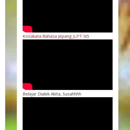
Kosakata Bahasa Jepang JLPT N5
Belajar Dialek Akita, Susahhhh