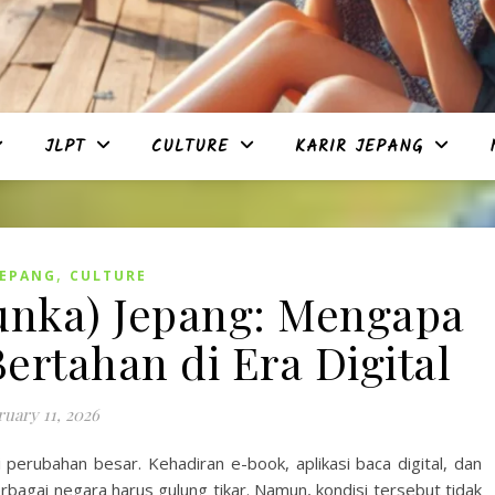
JLPT
CULTURE
KARIR JEPANG
,
JEPANG
CULTURE
ka) Jepang: Mengapa
ertahan di Era Digital
uary 11, 2026
 perubahan besar. Kehadiran e-book, aplikasi baca digital, dan
rbagai negara harus gulung tikar. Namun, kondisi tersebut tidak