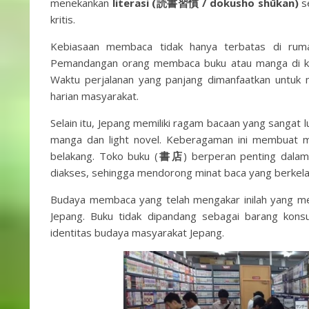
menekankan
literasi (
読書習慣 / dokusho shūkan)
se
kritis.
Kebiasaan membaca tidak hanya terbatas di rumah 
Pemandangan orang membaca buku atau manga di ker
Waktu perjalanan yang panjang dimanfaatkan untuk 
harian masyarakat.
Selain itu, Jepang memiliki ragam bacaan yang sangat lu
manga dan light novel. Keberagaman ini membuat m
belakang. Toko buku (
書店
) berperan penting dalam
diakses, sehingga mendorong minat baca yang berkela
Budaya membaca yang telah mengakar inilah yang me
Jepang. Buku tidak dipandang sebagai barang kons
identitas budaya masyarakat Jepang.