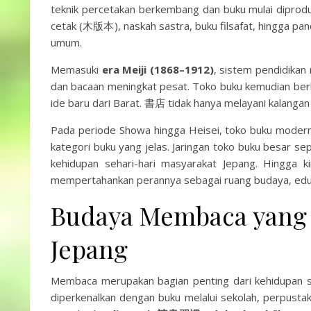
teknik percetakan berkembang dan buku mulai diprodu
cetak (木版本), naskah sastra, buku filsafat, hingga pa
umum.
Memasuki
era Meiji (1868–1912)
, sistem pendidikan
dan bacaan meningkat pesat. Toko buku kemudian be
ide baru dari Barat. 書店 tidak hanya melayani kalangan i
Pada periode Showa hingga Heisei, toko buku modern
kategori buku yang jelas. Jaringan toko buku besar sep
kehidupan sehari-hari masyarakat Jepang. Hingga k
mempertahankan perannya sebagai ruang budaya, edukas
Budaya Membaca yang 
Jepang
Membaca merupakan bagian penting dari kehidupan seh
diperkenalkan dengan buku melalui sekolah, perpustak